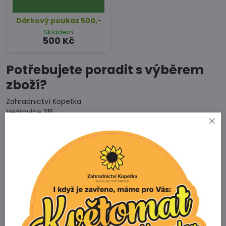
Dárkový poukaz 500,-
Skladem
500 Kč
Potřebujete poradit s výběrem
zboží?
Zahradnictví Kopetka
Vedrovice 315
671 75 Loděnice u Moravského Krumlova
Telefon
+420 731 103 985
Prodejna
+420 607 042 662
Email
info@zahradnictvikopetka.cz