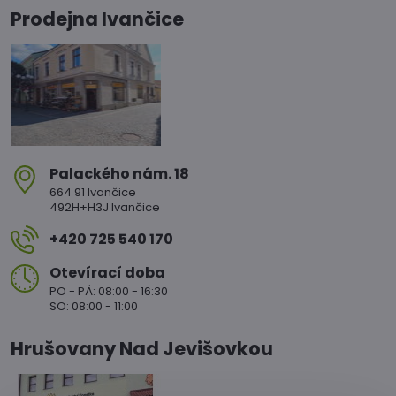
Prodejna Ivančice
Palackého nám​. 18
664 91 Ivančice
492H+H3J Ivančice
+420 725 540 170
Otevírací doba
PO - PÁ: 08:00 - 16:30
SO: 08:00 - 11:00
Hrušovany Nad Jevišovkou