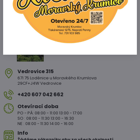
Zahradnictví Vedrovice
Vedrovice 315
671 75 Loděnice u Moravkého Krumlova
29CF+J4W Vedrovice
+420 607 042 662
Otevírací doba
PO - PÁ: 08:00 - 11:00 13:00 - 17:00
SO : 08:00 - 11:30 13:00 - 16:30
NE : 08:00 - 11:30 14:00 - 16:00
Info
Žádáme zákazníky aby za všech okolností