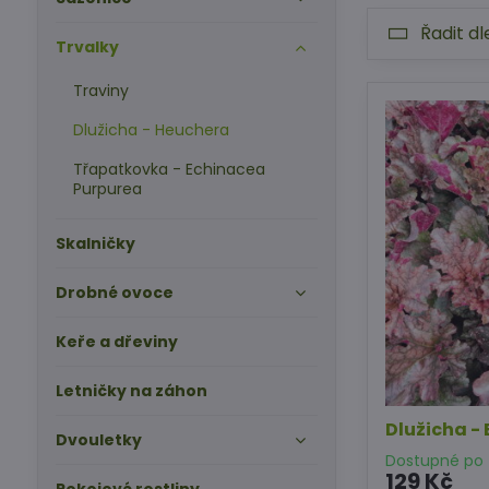
Řadit dl
Trvalky
Traviny
Dlužicha - Heuchera
Třapatkovka - Echinacea
Purpurea
Skalničky
Drobné ovoce
Keře a dřeviny
Letničky na záhon
Dlužicha -
Dvouletky
Dostupné po z
129 Kč