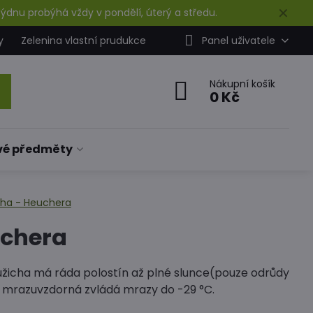
✕
ýdnu probýhá vždy v pondělí, úterý a středu.
y
Zelenina vlastní prudukce
Panel uživatele
Nákupní košík
0 Kč
vé předměty
cha - Heuchera
uchera
Dlužicha má ráda polostín až plné slunce(pouze odrůdy
lně mrazuvzdorná zvládá mrazy do -29 °C.