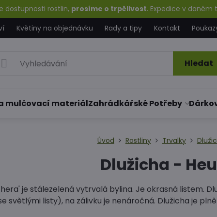
 dostupnosti rostlin,
prosíme o trpělivost
. Expedice v daném t
ví
Květiny na objednávku
Rady a tipy
Kontakt
Poukaz
Hledat
a mulčovací materiál
Zahrádkářské Potřeby
Dárko
Úvod
Rostliny
Trvalky
Dluži
Dlužicha - He
hera' je stálezelená vytrvalá bylina. Je okrasná listem. 
se světlými listy), na zálivku je nenáročná. Dlužicha je p