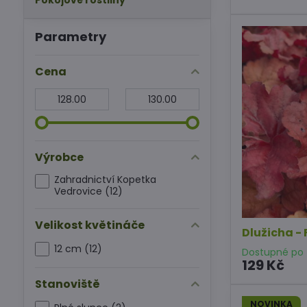
Pokojové rostliny
Parametry
Cena
Od:
Do:
Výrobce
Zahradnictví Kopetka
Vedrovice (12)
Velikost květináče
Dlužicha - 
12 cm (12)
Dostupné po z
129 Kč
Stanoviště
NOVINKA