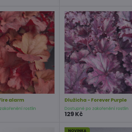
Fire alarm
Dlužicha - Forever Purple
akořenění rostlin
Dostupné po zakořenění rostlin
129 Kč
NOVINKA