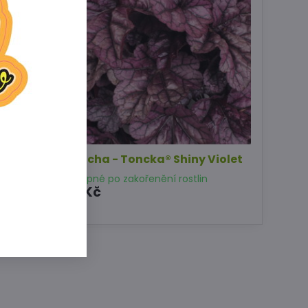
d
Dlužicha - Toncka® Shiny Violet
Dostupné po zakořenění rostlin
129 Kč