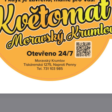
 Sweet Tea
Dlužicha - Toncka® Froste
Bronze
akořenění rostlin
Dostupné po zakořenění rostlin
129 Kč