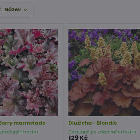
e:
Název
 Berry marmelade
Dlužicha - Blondie
akořenění rostlin
Dostupné po zakořenění rostlin
129 Kč