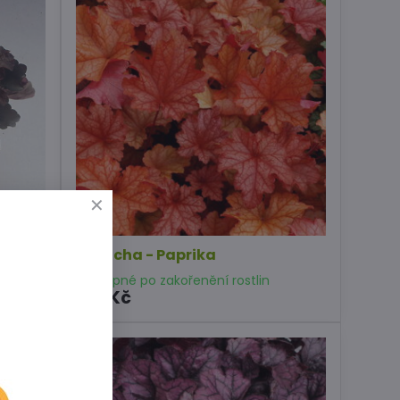
Dlužicha - Paprika
Dostupné po zakořenění rostlin
129 Kč