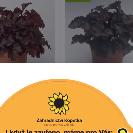
Melting Fire
Dlužicha - Palace Purple
akořenění rostlin
Dostupné po zakořenění rostlin
129 Kč