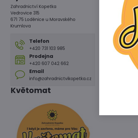
Zahradnictví Kopetka
Vedrovice 315
671 75 Loděnice u Moravského
Krumlova
Telefon
+420 731 103 985
Prodejna
+420 607 042 662
Email
Dlužicha -
info@zahradnictvikopetka.cz
Dostupné po z
129 Kč
Květomat