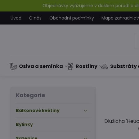
Objednávky vyřizujeme v došlém pořadí a dle
Úvod
O nás
Obchodní podmínky
Mapa zahradnict
Osiva a semínka
Rostliny
Substráty 
Kategorie
Balkonové květiny
Dlužicha 'Heuc
Bylinky
Sazenice