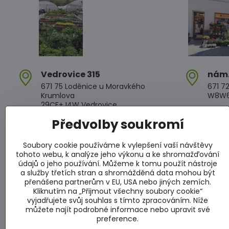
Vedrovice 315
nám​
671 75 Loděnice u Moravkého
671 72
Krumlova
W8W6+
29CF+J4W Vedrovice
+420 
Předvolby soukromí
+420 607 042 662
Otev
Soubory cookie používáme k vylepšení vaší návštěvy
Otevírací doba
PO - Č
tohoto webu, k analýze jeho výkonu a ke shromažďování
PO - PÁ: 08:00 - 11:00 13:00 - 17:00
PÁ: 08
údajů o jeho používání. Můžeme k tomu použít nástroje
SO : 08:00 - 11:30 13:00 - 16:30
SO: 08
a služby třetích stran a shromážděná data mohou být
NE : 08:00 - 11:30 14:00 - 16:00
přenášena partnerům v EU, USA nebo jiných zemích.
Kliknutím na „Přijmout všechny soubory cookie“
Info
vyjadřujete svůj souhlas s tímto zpracováním. Níže
Žádáme zákazníky aby za všech
můžete najít podrobné informace nebo upravit své
okolností dodržovali dopravní
preference.
předpisy §25