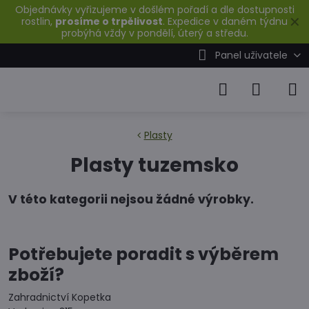
Objednávky vyřizujeme v došlém pořadí a dle dostupnosti
✕
rostlin,
prosíme o trpělivost
. Expedice v daném týdnu
probýhá vždy v pondělí, úterý a středu.
Panel uživatele
Plasty
Plasty tuzemsko
Potřebujete poradit s výběrem
zboží?
Zahradnictví Kopetka