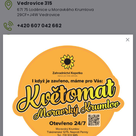
Vedrovice 315
671 75 Loděnice u Moravkého Krumlova
29CF+J4W Vedrovice
+420 607 042 662
Otevírací doba
PO - PÁ: 08:00 - 11:00 13:00 - 17:00
SO : 08:00 - 11:30 13:00 - 16:30
NE : 08:00 - 11:30 14:00 - 16:00
Info
Žádáme zákazníky aby za všech okolností
dodržovali dopravní předpisy §25
Prodejna Miroslav