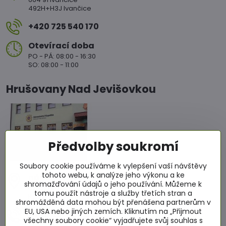
492H+H3J Ivančice
+420 725 540 170
Otevírací doba
PO - PÁ: 08:00 - 16:30
SO: 08:00 - 11:00
Hrušovany Nad Jevišovkou
Předvolby soukromí
Soubory cookie používáme k vylepšení vaší návštěvy
tohoto webu, k analýze jeho výkonu a ke
nám​. Míru 86
shromažďování údajů o jeho používání. Můžeme k
671 67 Hrušovany nad Jevišovkou
tomu použít nástroje a služby třetích stran a
RCJ2+4WC Hrušovany nad Jevišovkou
shromážděná data mohou být přenášena partnerům v
EU, USA nebo jiných zemích. Kliknutím na „Přijmout
+420 601 564 686
všechny soubory cookie“ vyjadřujete svůj souhlas s