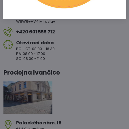
nám​. Svobody 20/20
671 72 Miroslav
W8W6+HV4 Miroslav
+420 601 555 712
Otevírací doba
PO - ČT: 08:00 - 16:30
PÁ: 08:00 - 17:00
SO: 08:00 - 11:00
Prodejna Ivančice
Palackého nám​. 18
664 91 Ivančice