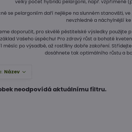
velký počet hybridů pelargonií, např. vzpřímené (p
ě se pelargoniím daří nejlépe na slunném stanovišti, ve s
nevzhledné a náchylnější k
me doporučit, pro skvělé pěstitelské výsledky použijte p
e základ Vašeho úspěchu! Pro zdravý růst a bohaté kvete
 měsíc po výsadbě, až rostlliny dobře zakoření. Střídejte 1
dosáhnete tak optimálního růstu a b
e:
Název