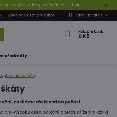
✕
ýdnu probýhá vždy v pondělí, úterý a středu.
y
Zelenina vlastní prudukce
Panel uživatele
Nákupní košík
0 Kč
vé předměty
Vzpřímené muškáty
škáty
ění, zasíláme závislosti na počasí.
a pro výzdobu oken, balkónů a teras. Křížením vznikl