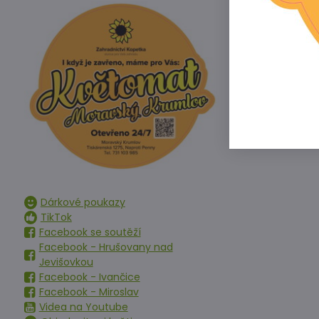
Dárkové poukazy
TikTok
Facebook se soutěží
Facebook - Hrušovany nad
Jevišovkou
Facebook - Ivančice
Facebook - Miroslav
Videa na Youtube