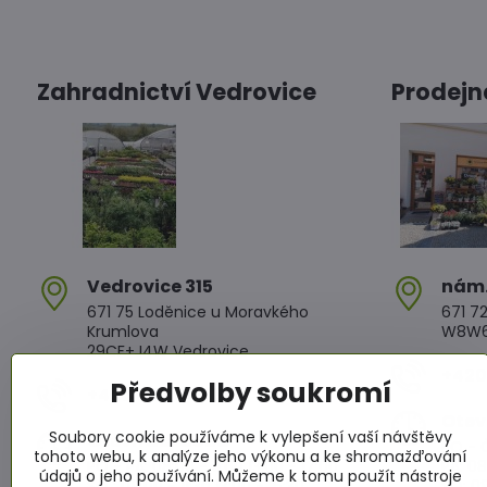
Zahradnictví Vedrovice
Prodejn
Vedrovice 315
nám​
671 75 Loděnice u Moravkého
671 72
Krumlova
W8W6+
29CF+J4W Vedrovice
+420 
Předvolby soukromí
+420 607 042 662
Otev
Soubory cookie používáme k vylepšení vaší návštěvy
Otevírací doba
PO - Č
tohoto webu, k analýze jeho výkonu a ke shromažďování
PO - PÁ: 08:00 - 11:00 13:00 - 17:00
PÁ: 08
údajů o jeho používání. Můžeme k tomu použít nástroje
SO : 08:00 - 11:30 13:00 - 16:30
SO: 08