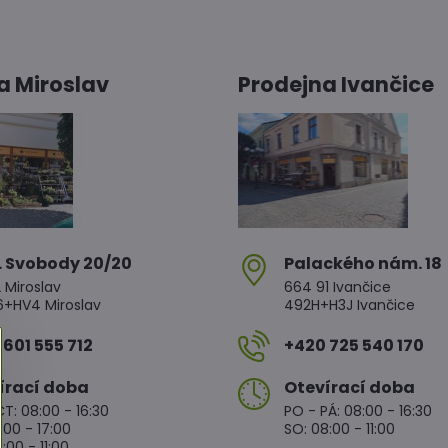
a Miroslav
Prodejna Ivančice
. Svobody 20/20
Palackého nám​. 18
 Miroslav
664 91 Ivančice
HV4 Miroslav
492H+H3J Ivančice
601 555 712
+420 725 540 170
írací doba
Otevírací doba
T: 08:00 - 16:30
PO - PÁ: 08:00 - 16:30
:00 - 17:00
SO: 08:00 - 11:00
:00 - 11:00