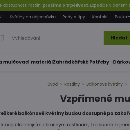
 dostupnosti rostlin,
prosíme o trpělivost
. Expedice v daném t
ví
Květiny na objednávku
Rady a tipy
Kontakt
Poukaz
Hledat
a mulčovací materiál
Zahrádkářské Potřeby
Dárko
Úvod
Rostliny
Balkonové květiny
Vzpřímené mu
Veškeré balkónové květiny budou dostupné po zakořen
 k nejoblíbenějším okrasným rostlinám, tradičním zejmén