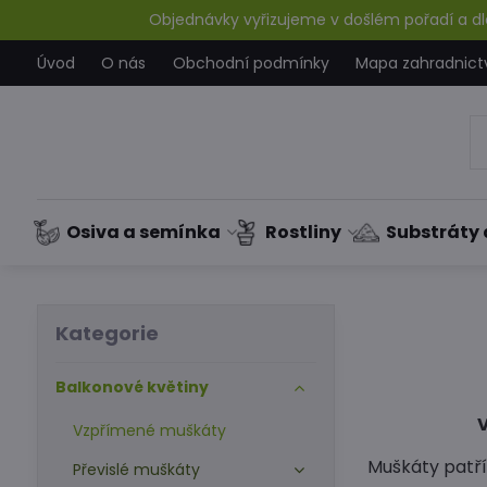
Objednávky vyřizujeme v došlém pořadí a dle
Úvod
O nás
Obchodní podmínky
Mapa zahradnict
Osiva a semínka
Rostliny
Substráty 
Kategorie
Balkonové květiny
Vzpřímené muškáty
Muškáty patří
Převislé muškáty