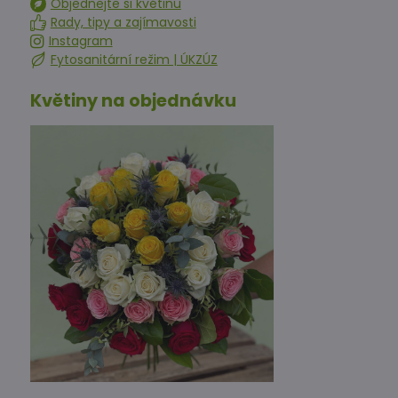
Objednejte si květinu
Rady, tipy a zajímavosti
Instagram
Fytosanitární režim | ÚKZÚZ
Květiny na objednávku