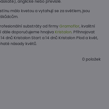
áskaté), anglické nebo převislé.
tínu málo kvetou a vytahují se za světlem, jsou
e škůdcům.
rofesionální substráty od firmy
Gramoflor
, kvalitní
ní dále doporučujeme hnojiva
Kristalon
. Přihnojovat
4 dnů Kristalon Start a 14 dnů Kristalon Plod a květ,
ohaté násady květů.
0
položek