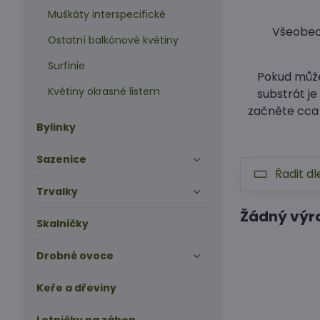
Muškáty interspecifické
Všeobecn
Ostatní balkónové květiny
Surfinie
Pokud může
Květiny okrasné listem
substrát j
začněte cca 1
Bylinky
Sazenice
Řadit dl
Trvalky
Skalničky
Drobné ovoce
Keře a dřeviny