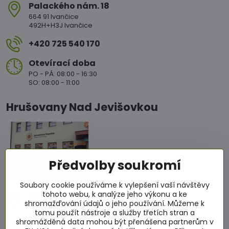
Palackého nám​. 18
664 91 Ivančice
492H+H3J Ivančice
+420 725 540 170
Otevírací doba
PO - PÁ: 08:00 - 16:30
SO: 08:00 - 11:00
Hrušovany Nad Jevišovkou
Předvolby soukromí
Soubory cookie používáme k vylepšení vaší návštěvy
tohoto webu, k analýze jeho výkonu a ke
nám​. Míru 86
shromažďování údajů o jeho používání. Můžeme k
671 67 Hrušovany nad Jevišovkou
tomu použít nástroje a služby třetích stran a
RCJ2+4WC Hrušovany nad Jevišovkou
shromážděná data mohou být přenášena partnerům v