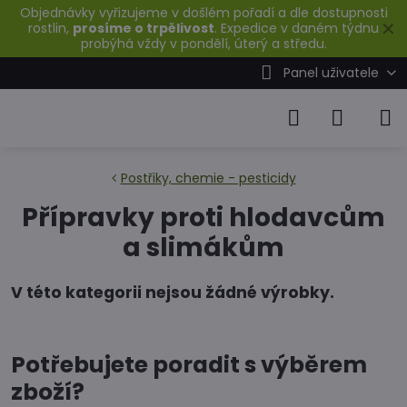
Objednávky vyřizujeme v došlém pořadí a dle dostupnosti
✕
rostlin,
prosíme o trpělivost
. Expedice v daném týdnu
probýhá vždy v pondělí, úterý a středu.
Panel uživatele
Postřiky, chemie - pesticidy
Přípravky proti hlodavcům
a slimákům
Potřebujete poradit s výběrem
zboží?