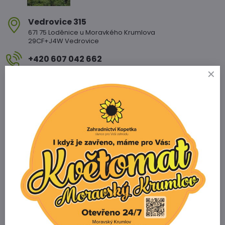
Vedrovice 315
671 75 Loděnice u Moravkého Krumlova
29CF+J4W Vedrovice
+420 607 042 662
Otevírací doba
PO - PÁ: 08:00 - 11:00 13:00 - 17:00
SO : 08:00 - 11:30 13:00 - 16:30
NE : 08:00 - 11:30 14:00 - 16:00
Info
Žádáme zákazníky aby za všech okolností
dodržovali dopravní předpisy §25
Prodejna Miroslav