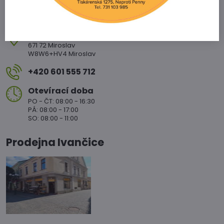
nám​. Svobody 20/20
671 72 Miroslav
W8W6+HV4 Miroslav
+420 601 555 712
Otevírací doba
PO - ČT: 08:00 - 16:30
PÁ: 08:00 - 17:00
SO: 08:00 - 11:00
Prodejna Ivančice