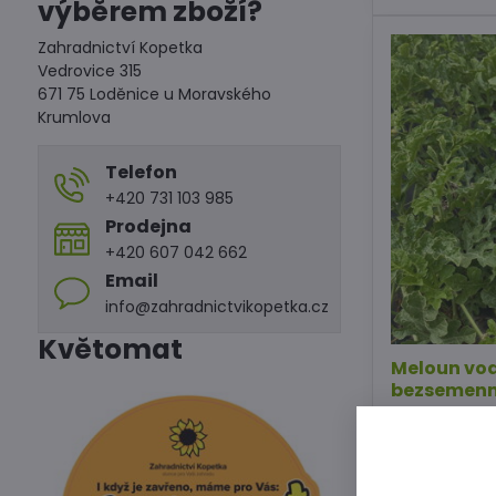
výběrem zboží?
Zahradnictví Kopetka
Vedrovice 315
671 75 Loděnice u Moravského
Krumlova
Telefon
+420 731 103 985
Prodejna
+420 607 042 662
Email
info@zahradnictvikopetka.cz
Květomat
Meloun vod
bezsemen
Dostupné na 