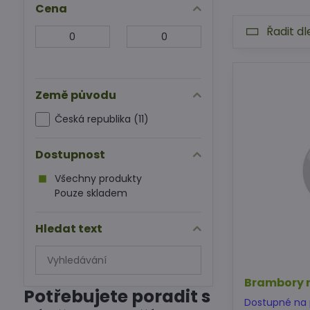
Cena
Řadit dl
Od:
Do:
Země původu
Česká republika (11)
Dostupnost
Všechny produkty
Pouze skladem
Hledat text
Prohledat
výsledky
Brambory 
filtru
Potřebujete poradit s
fulltextem
Dostupné na 