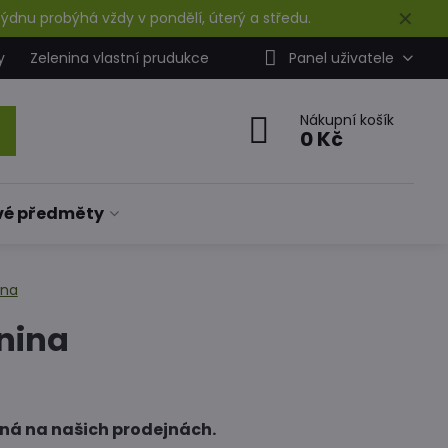
✕
ýdnu probýhá vždy v pondělí, úterý a středu.
y
Zelenina vlastní prudukce
Panel uživatele
Nákupní košík
0 Kč
vé předměty
ina
nina
ná na našich prodejnách.