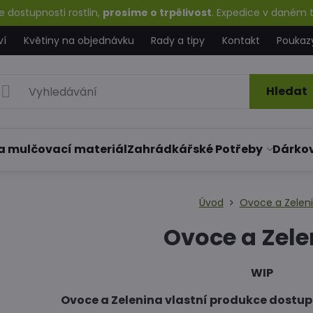
 dostupnosti rostlin,
prosíme o trpělivost
. Expedice v daném t
ví
Květiny na objednávku
Rady a tipy
Kontakt
Poukaz
Hledat
a mulčovací materiál
Zahrádkářské Potřeby
Dárko
Úvod
Ovoce a Zelen
Ovoce a Zele
WIP
Ovoce a Zelenina vlastní produkce dostup