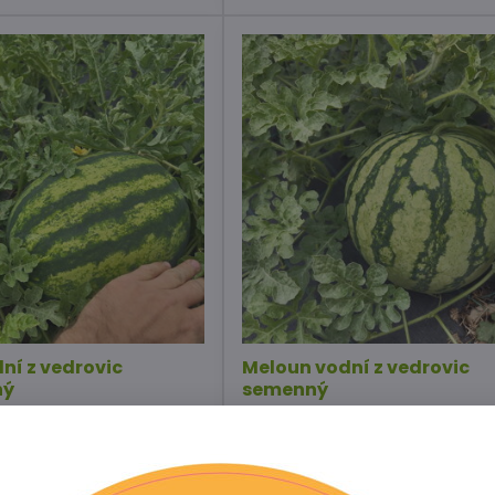
ní z vedrovic
Meloun vodní z vedrovic
ný
semenný
prodejně
Dostupné na prodejně