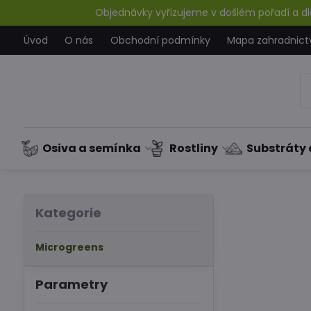
Objednávky vyřizujeme v došlém pořadí a dle
Úvod
O nás
Obchodní podmínky
Mapa zahradnict
Osiva a semínka
Rostliny
Substráty 
Kategorie
Microgreens
Parametry