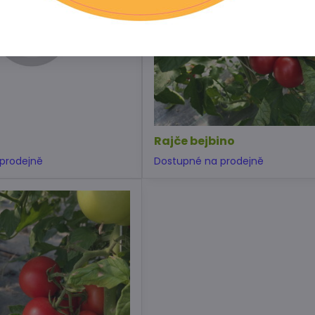
Rajče bejbino
prodejně
Dostupné na prodejně