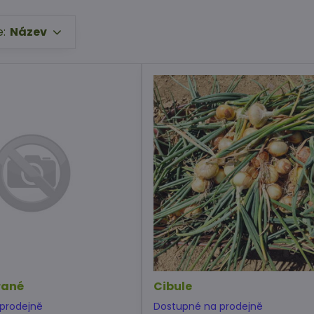
e:
Název
rané
Cibule
prodejně
Dostupné na prodejně