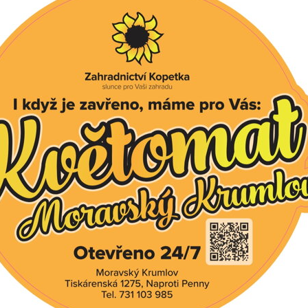
á II. Jakost
Paprika kozí roh pálivá
prodejně
Dostupné na prodejně