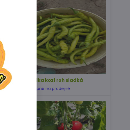
Paprika kozí roh sladká
Dostupné na prodejně