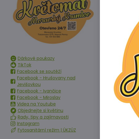
Dárkové poukazy
TikTok
Facebook se soutěží
Facebook - Hrušovany nad
Jevišovkou
Paprika bíl
Facebook - Ivančice
Dostupné na 
Facebook - Miroslav
Videa na Youtube
Objednejte si květinu
Rady, tipy a zajímavosti
Instagram
Fytosanitární režim | ÚKZÚZ