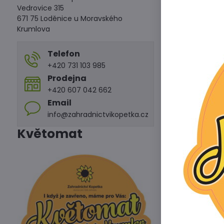
Vedrovice 315
671 75 Loděnice u Moravského
Krumlova
Telefon
+420 731 103 985
Prodejna
+420 607 042 662
Email
info@zahradnictvikopetka.cz
Květomat