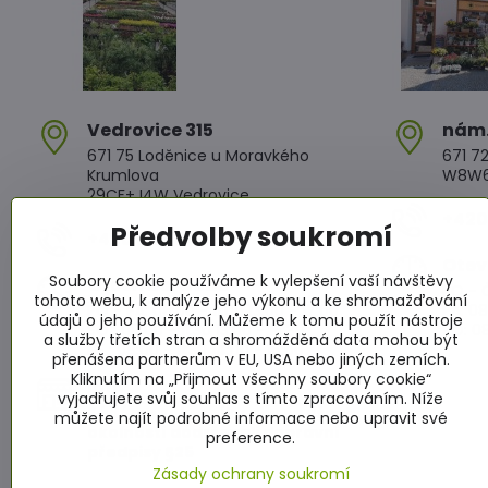
Vedrovice 315
nám​
671 75 Loděnice u Moravkého
671 72
Krumlova
W8W6+
29CF+J4W Vedrovice
+420 
Předvolby soukromí
+420 607 042 662
Otev
Soubory cookie používáme k vylepšení vaší návštěvy
Otevírací doba
PO - Č
tohoto webu, k analýze jeho výkonu a ke shromažďování
PO - PÁ: 08:00 - 11:00 13:00 - 17:00
PÁ: 08
údajů o jeho používání. Můžeme k tomu použít nástroje
SO : 08:00 - 11:30 13:00 - 16:30
SO: 08
a služby třetích stran a shromážděná data mohou být
NE : 08:00 - 11:30 14:00 - 16:00
přenášena partnerům v EU, USA nebo jiných zemích.
Kliknutím na „Přijmout všechny soubory cookie“
Info
vyjadřujete svůj souhlas s tímto zpracováním. Níže
Žádáme zákazníky aby za všech
můžete najít podrobné informace nebo upravit své
okolností dodržovali dopravní
preference.
předpisy §25
Zásady ochrany soukromí