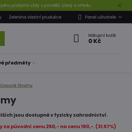
✕
ýdnu probýhá vždy v pondělí, úterý a středu.
y
Zelenina vlastní prudukce
Panel uživatele
Nákupní košík
0 Kč
vé předměty
Ovocné Stromy
omy
lších jsou dostupné v fyzicky zahradnictví.
 za původní cenu 250,- na cenu 190,-. (31.57%)