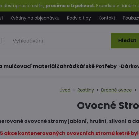
 dostupnosti rostlin,
prosíme o trpělivost
. Expedice v daném t
ví
Květiny na objednávku
Rady a tipy
Kontakt
Poukaz
Hledat
a mulčovací materiál
Zahrádkářské Potřeby
Dárko
Úvod
Rostliny
Drobné ovoce
Ovocné Str
erované ovovcné stromy jabloní, hrušní, slivoní a da
5.5 akce kontenerovaných ovovcních stromů ketré byly