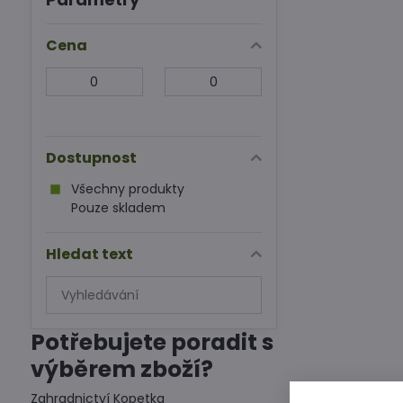
Cena
Od:
Do:
Dostupnost
Všechny produkty
Pouze skladem
Hledat text
Prohledat
výsledky
filtru
Potřebujete poradit s
fulltextem
výběrem zboží?
Zahradnictví Kopetka