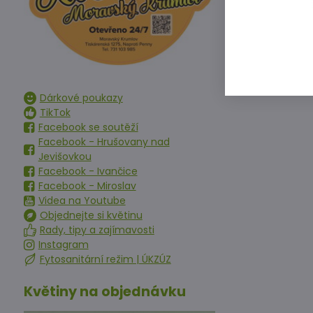
Dárkové poukazy
TikTok
Facebook se soutěží
Facebook - Hrušovany nad
Jevišovkou
Facebook - Ivančice
Facebook - Miroslav
Videa na Youtube
Objednejte si květinu
Rady, tipy a zajímavosti
Instagram
Fytosanitární režim | ÚKZÚZ
Květiny na objednávku