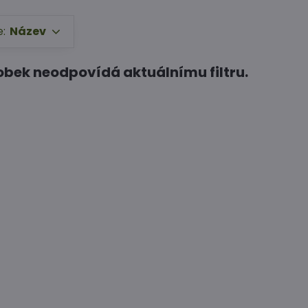
e:
Název