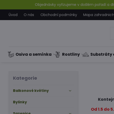
Objednávky vyřizujeme v došlém pořadí a dle
Úvod
O nás
Obchodní podmínky
Mapa zahradnict
Osiva a semínka
Rostliny
Substráty 
Kategorie
Balkonové květiny
Kontejn
Bylinky
Od 1.5 do 
Sazenice