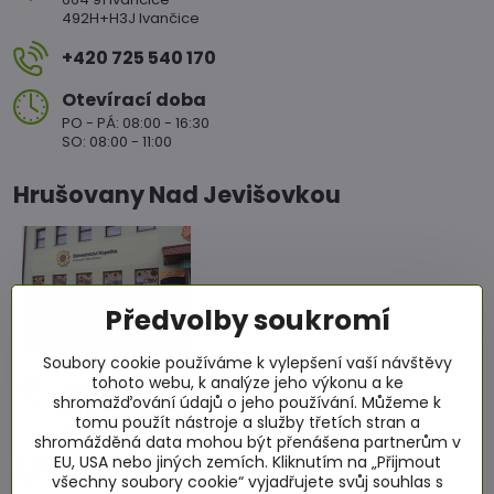
492H+H3J Ivančice
+420 725 540 170
Otevírací doba
PO - PÁ: 08:00 - 16:30
SO: 08:00 - 11:00
Hrušovany Nad Jevišovkou
Předvolby soukromí
Soubory cookie používáme k vylepšení vaší návštěvy
tohoto webu, k analýze jeho výkonu a ke
nám​. Míru 86
shromažďování údajů o jeho používání. Můžeme k
671 67 Hrušovany nad Jevišovkou
tomu použít nástroje a služby třetích stran a
RCJ2+4WC Hrušovany nad Jevišovkou
shromážděná data mohou být přenášena partnerům v
EU, USA nebo jiných zemích. Kliknutím na „Přijmout
+420 601 564 686
všechny soubory cookie“ vyjadřujete svůj souhlas s