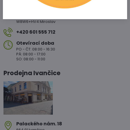
nám​. Svobody 20/20
671 72 Miroslav
W8W6+HV4 Miroslav
+420 601 555 712
Otevírací doba
PO - ČT: 08:00 - 16:30
PÁ: 08:00 - 17:00
SO: 08:00 - 11:00
Prodejna Ivančice
Palackého nám​. 18
664 91 Ivančice