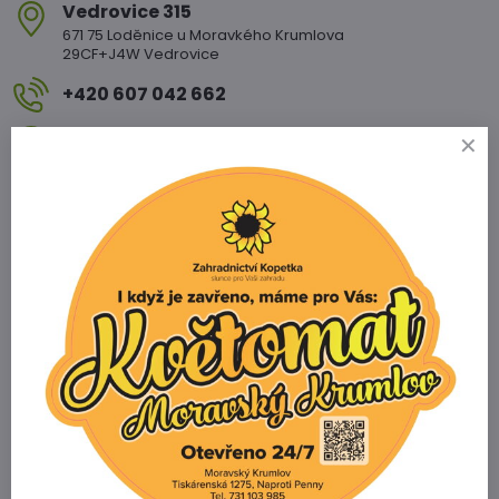
Vedrovice 315
671 75 Loděnice u Moravkého Krumlova
29CF+J4W Vedrovice
+420 607 042 662
Otevírací doba
PO - PÁ: 08:00 - 11:00 13:00 - 17:00
SO : 08:00 - 11:30 13:00 - 16:30
NE : 08:00 - 11:30 14:00 - 16:00
Info
Žádáme zákazníky aby za všech okolností
dodržovali dopravní předpisy §25
Prodejna Miroslav