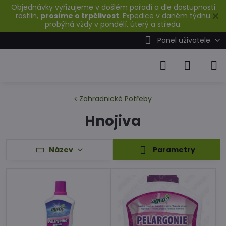
Objednávky vyřizujeme v došlém pořadí a dle dostupnosti
✕
rostlin,
prosíme o trpělivost
. Expedice v daném týdnu
probýhá vždy v pondělí, úterý a středu.
Panel uživatele
Zahradnické Potřeby
Hnojiva
Název
Parametry