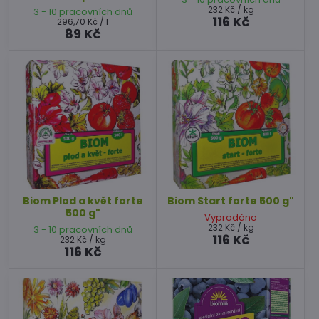
232 Kč
/ kg
3 - 10 pracovních dnů
116 Kč
296,70 Kč
/ l
89 Kč
Biom Plod a květ forte
Biom Start forte 500 g"
500 g"
Vyprodáno
232 Kč
/ kg
3 - 10 pracovních dnů
116 Kč
232 Kč
/ kg
116 Kč