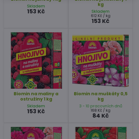
kg
Skladem
153 Kč
Skladem
612 Kč
/ kg
153 Kč
Biomin na maliny a
Biomin na muškáty 0,5
ostružiny 1 kg
kg
Skladem
3 - 10 pracovních dnů
153 Kč
168 Kč
/ kg
84 Kč