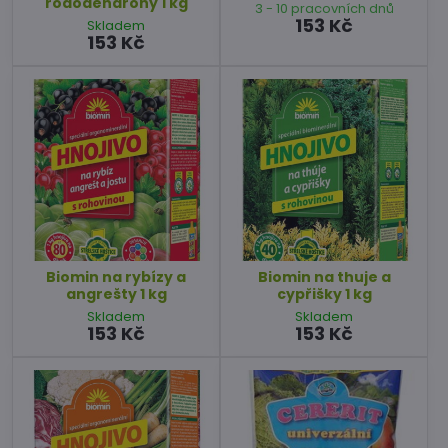
rododendrony 1 kg
3 - 10 pracovních dnů
153 Kč
Skladem
153 Kč
Biomin na rybízy a
Biomin na thuje a
angrešty 1 kg
cypřišky 1 kg
Skladem
Skladem
153 Kč
153 Kč