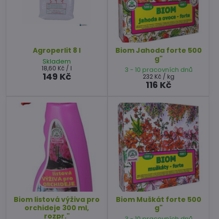
Agroperlit 8 l
Biom Jahoda forte 500
g"
Skladem
18,60 Kč
/ l
3 - 10 pracovních dnů
149 Kč
232 Kč
/ kg
116 Kč
Biom listová výživa pro
Biom Muškát forte 500
orchideje 300 ml,
g"
rozpr."
3 - 10 pracovních dnů