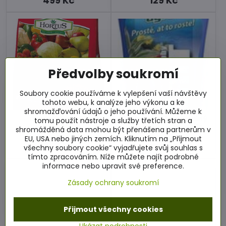
499 Kč
129 Kč
Předvolby soukromí
Soubory cookie používáme k vylepšení vaší návštěvy
tohoto webu, k analýze jeho výkonu a ke
shromažďování údajů o jeho používání. Můžeme k
Cererit 5 kg, RA
Cererit hobby kapalný
tomu použít nástroje a služby třetích stran a
s guánem a řasou 1 l
shromážděná data mohou být přenášena partnerům v
3 - 10 pracovních dnů
79,80 Kč
/ kg
Skladem
EU, USA nebo jiných zemích. Kliknutím na „Přijmout
399 Kč
129 Kč
všechny soubory cookie“ vyjadřujete svůj souhlas s
tímto zpracováním. Níže můžete najít podrobné
informace nebo upravit své preference.
Zásady ochrany soukromí
Přijmout všechny cookies