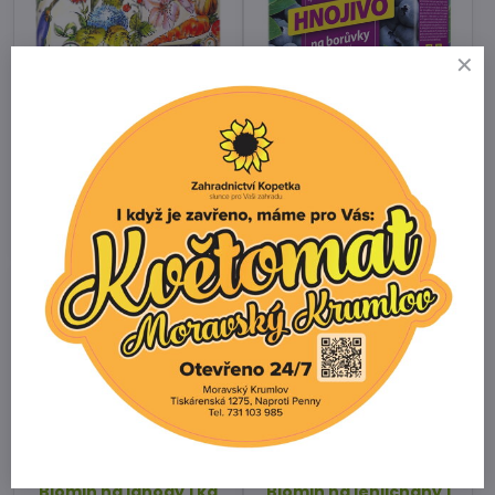
Biom Univerzál forte
Biomin na borůvky 1 kg
500 g"
Skladem
153 Kč
3 - 10 pracovních dnů
232 Kč
/ kg
116 Kč
Biomin na jahody 1 kg
Biomin na jehličnany 1