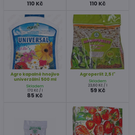
110 Kč
110 Kč
Agro kapalné hnojivo
Agroperlit 2,5 l"
univerzální 500 ml
Skladem
23,60 Kč
/ l
Skladem
59 Kč
170 Kč
/ l
85 Kč