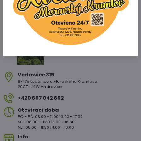
Zahradnictví Vedrovice
Vedrovice 315
671 75 Loděnice u Moravkého Krumlova
29CF+J4W Vedrovice
+420 607 042 662
Otevírací doba
PO - PÁ: 08:00 - 11:00 13:00 - 17:00
SO : 08:00 - 11:30 13:00 - 16:30
NE : 08:00 - 11:30 14:00 - 16:00
Info