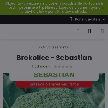
Objednávky vyřizujeme v došlém pořadí a dle dostupnosti
✕
rostlin,
prosíme o trpělivost
. Expedice v daném týdnu
probýhá vždy v pondělí, úterý a středu.
Panel uživatele
Osiva a semínka
Brokolice - Sebastian
Hodnocení