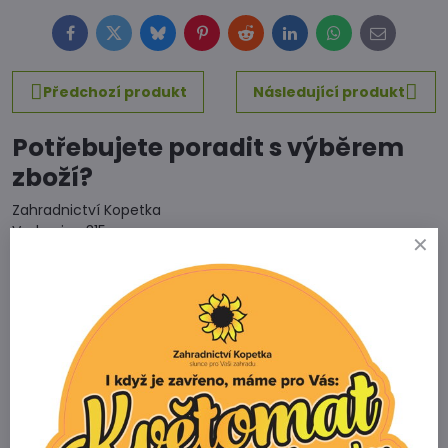
Facebook
Twitter
Bluesky
Pinterest
Reddit
LinkedIn
WhatsApp
E-
mail
Předchozí produkt
Následující produkt
Potřebujete poradit s výběrem
zboží?
Zahradnictví Kopetka
Vedrovice 315
671 75 Loděnice u Moravského Krumlova
Telefon
+420 731 103 985
Prodejna
+420 607 042 662
Email
info@zahradnictvikopetka.cz