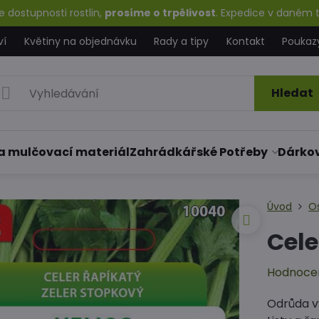
 dostupnosti rostlin,
prosíme o trpělivost
. Expedice v daném t
ví
Květiny na objednávku
Rady a tipy
Kontakt
Poukaz
Hledat
a mulčovací materiál
Zahrádkářské Potřeby
Dárko
Úvod
O
Cele
Hodnoce
Odrůda vy