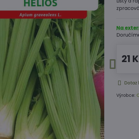
Listy a 
zpracová
Na exte
Doručím
21 
Dotaz 
Výrobce:
O