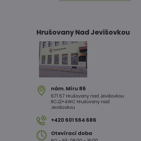
Hrušovany Nad Jevišovkou
nám​. Míru 86
671 67 Hrušovany nad Jevišovkou
RCJ2+4WC Hrušovany nad
Jevišovkou
+420 601 564 686
Otevírací doba
PO - PÁ: 08:00 - 16:00