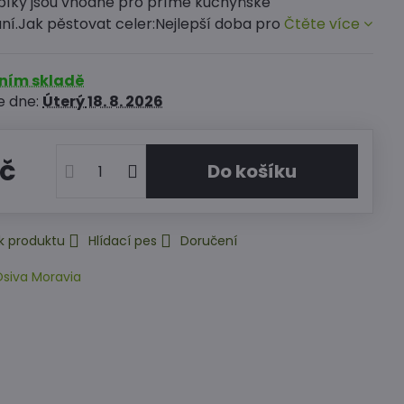
řapíky jsou vhodné pro přímé kuchyňské
ní.Jak pěstovat celer:Nejlepší doba pro
Čtěte více
rním skladě
e dne:
Úterý
18. 8. 2026
Kč
Do košíku
k produktu
Hlídací pes
Doručení
siva Moravia