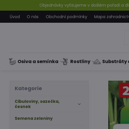
Objednávky vyřizujeme v došlém pořadí a dle
Úvod
O nás
Obchodní podmínky
Mapa zahradnict
Osiva a semínka
Rostliny
Substráty 
Kategorie
Cibuloviny, sazečka,
česnek
Semena zeleniny