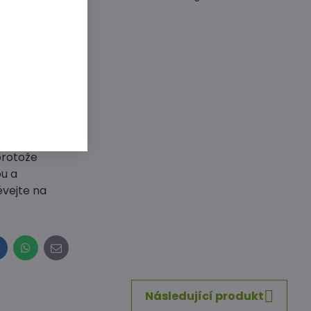
ačátek
ma dejte na
yšší,
ro klíčící
větináčků po
protože
ou a
évejte na
inkedIn
WhatsApp
E-
mail
Následující produkt