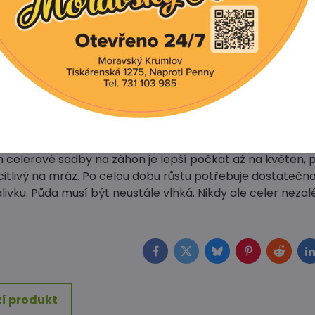
pro vysetí semen do truhlíků je druhá polovina února a z
é truhlíky uložte buď do vytápěného skleníku, nebo je do
. Teplota by měla být mezi 18 až 23 ˚C. Pokud je teplota v
ačnou vytahovat.
í a vzcházení dbejte na přiměřenou zálivku. Světlo není p
ásadní. Po vzejití teplotu postupně snižujte až na 10 ˚C.
rostlinky se 3 až 5 listy přepíchejte, do kelímků nebo k
vání zdravé sadby trvá přibližně šest týdnů.
 celerové sadby na záhon je lepší počkat až na květen, 
 citlivý na mráz. Po celou dobu růstu potřebuje dostatečn
livku. Půda musí být neustále vlhká. Nikdy ale celer nezal
Facebook
Twitter
Bluesky
Pinterest
Reddit
L
í produkt