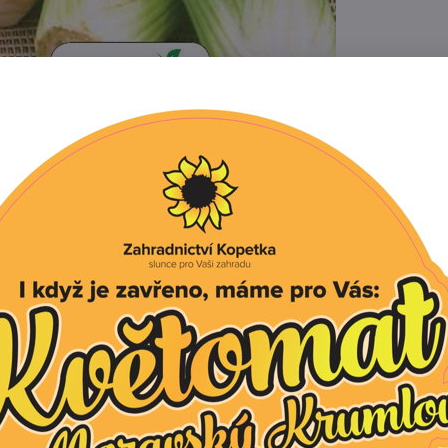
Popis
Recenze
0
jící dlouhé a silné řapíky světlezelené barvy. Listy a řapí
římé kuchyňské zpracování.
celer: