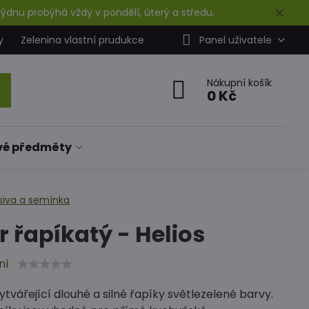
✕
ýdnu probýhá vždy v pondělí, úterý a středu.
y
Zelenina vlastní prudukce
Panel uživatele
Nákupní košík
0 Kč
vé předměty
siva a semínka
r řapíkatý - Helios
ní
tvářející dlouhé a silné řapíky světlezelené barvy.