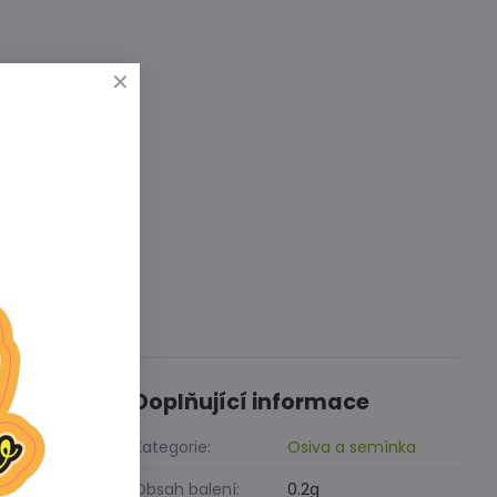
Diskuse
0
Doplňující informace
ky jsou
Kategorie:
Osiva a semínka
Obsah balení:
0.2g