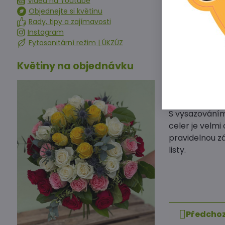
Videa na Youtube
Objednejte si květinu
Nejlepší doba 
Rady, tipy a zajímavosti
března. Vyset
Instagram
okenní parapet
Fytosanitární režim | ÚKZÚZ
rostlinky se z
Květiny na objednávku
Po dobu klíčen
celer až tak z
Předpěstované 
jedné. Vypěsto
S vysazováním
celer je velmi
pravidelnou zá
listy.
Předchoz