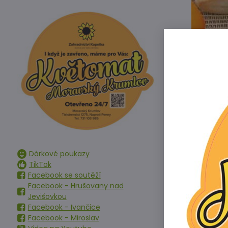
Dárkové poukazy
TikTok
Facebook se soutěží
Odrůda vytváře
Facebook - Hrušovany nad
vhodné pro p
Jevišovkou
Facebook - Ivančice
Jak pěstovat 
Facebook - Miroslav