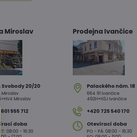
a Miroslav
Prodejna Ivančice
. Svobody 20/20
Palackého nám​. 18
 Miroslav
664 91 Ivančice
HV4 Miroslav
492H+H3J Ivančice
601 555 712
+420 725 540 170
írací doba
Otevírací doba
T: 08:00 - 16:30
PO - PÁ: 08:00 - 16:30
:00 - 17:00
SO: 08:00 - 11:00