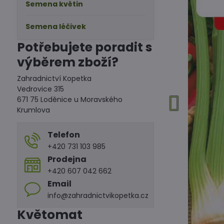
Semena květin
Semena léčivek
Potřebujete poradit s
výběrem zboží?
Zahradnictví Kopetka
Vedrovice 315
671 75 Loděnice u Moravského
Krumlova
Telefon
+420 731 103 985
Prodejna
+420 607 042 662
Email
info@zahradnictvikopetka.cz
Květomat