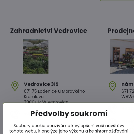
Zahradnictví Vedrovice
Prodejn
Vedrovice 315
nám​
671 75 Loděnice u Moravkého
671 72
Krumlova
W8W6+
29CF+J4W Vedrovice
+420 
Předvolby soukromí
+420 607 042 662
Otev
Soubory cookie používáme k vylepšení vaší návštěvy
Otevírací doba
PO - Č
tohoto webu, k analýze jeho výkonu a ke shromažďování
PO - PÁ: 08:00 - 11:00 13:00 - 17:00
PÁ: 08