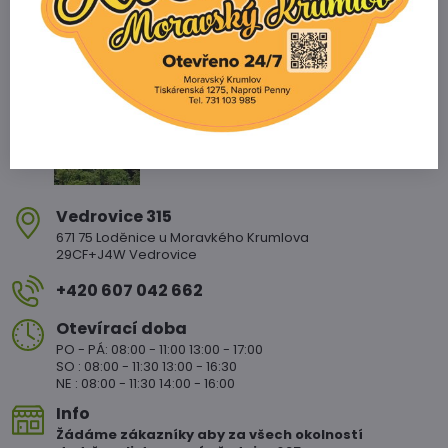
Zahradnictví Vedrovice
Vedrovice 315
671 75 Loděnice u Moravkého Krumlova
29CF+J4W Vedrovice
+420 607 042 662
Otevírací doba
PO - PÁ: 08:00 - 11:00 13:00 - 17:00
SO : 08:00 - 11:30 13:00 - 16:30
NE : 08:00 - 11:30 14:00 - 16:00
Info
Žádáme zákazníky aby za všech okolností