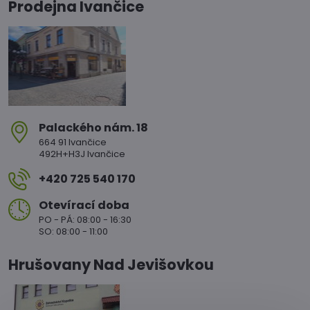
Prodejna Ivančice
Palackého nám​. 18
664 91 Ivančice
492H+H3J Ivančice
+420 725 540 170
Otevírací doba
PO - PÁ: 08:00 - 16:30
SO: 08:00 - 11:00
Hrušovany Nad Jevišovkou