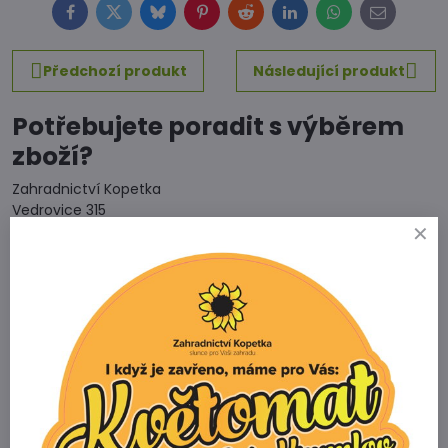
Facebook
Twitter
Bluesky
Pinterest
Reddit
LinkedIn
WhatsApp
E-
mail
Předchozí produkt
Následující produkt
Potřebujete poradit s výběrem
zboží?
Zahradnictví Kopetka
Vedrovice 315
671 75 Loděnice u Moravského Krumlova
Telefon
+420 731 103 985
Prodejna
+420 607 042 662
Email
info@zahradnictvikopetka.cz