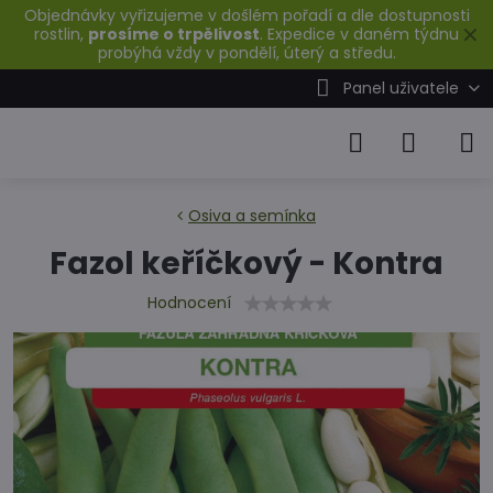
Objednávky vyřizujeme v došlém pořadí a dle dostupnosti
✕
rostlin,
prosíme o trpělivost
. Expedice v daném týdnu
probýhá vždy v pondělí, úterý a středu.
Panel uživatele
Osiva a semínka
Fazol keříčkový - Kontra
Hodnocení