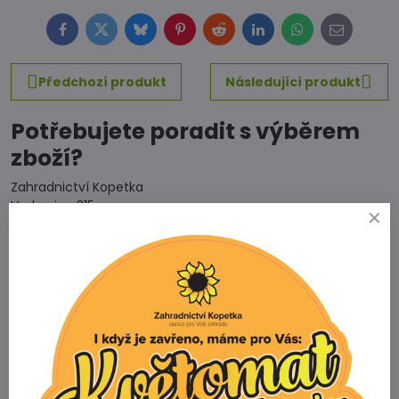
Facebook
Twitter
Bluesky
Pinterest
Reddit
LinkedIn
WhatsApp
E-
mail
Předchozí produkt
Následující produkt
Potřebujete poradit s výběrem
zboží?
Zahradnictví Kopetka
Vedrovice 315
671 75 Loděnice u Moravského Krumlova
Telefon
+420 731 103 985
Prodejna
+420 607 042 662
Email
info@zahradnictvikopetka.cz