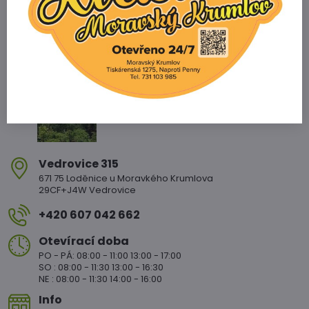
Zahradnictví Vedrovice
Vedrovice 315
671 75 Loděnice u Moravkého Krumlova
29CF+J4W Vedrovice
+420 607 042 662
Otevírací doba
PO - PÁ: 08:00 - 11:00 13:00 - 17:00
SO : 08:00 - 11:30 13:00 - 16:30
NE : 08:00 - 11:30 14:00 - 16:00
Info