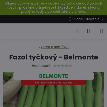
Objednávky vyřizujeme v došlém pořadí a dle dostupnosti
✕
rostlin,
prosíme o trpělivost
. Expedice v daném týdnu
probýhá vždy v pondělí, úterý a středu.
Panel uživatele
Osiva a semínka
Fazol tyčkový - Belmonte
Hodnocení