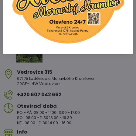
Zahradnictví Vedrovice
Vedrovice 315
671 75 Loděnice u Moravkého Krumlova
29CF+J4W Vedrovice
+420 607 042 662
Otevírací doba
PO - PÁ: 08:00 - 11:00 13:00 - 17:00
SO : 08:00 - 11:30 13:00 - 16:30
NE : 08:00 - 11:30 14:00 - 16:00
Info