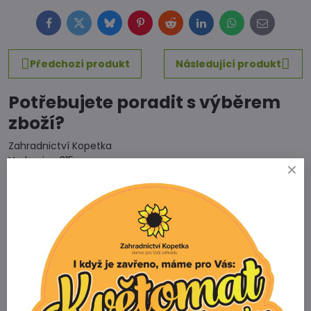
Facebook
Twitter
Bluesky
Pinterest
Reddit
LinkedIn
WhatsApp
E-
mail
Předchozí produkt
Následující produkt
Potřebujete poradit s výběrem
zboží?
Zahradnictví Kopetka
Vedrovice 315
671 75 Loděnice u Moravského Krumlova
Telefon
+420 731 103 985
Prodejna
+420 607 042 662
Email
info@zahradnictvikopetka.cz