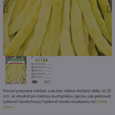
Pnoucí poloraná odrůda. Lusk bez vlákna dorůstá délky až 23
cm. Je vhodná pro běžnou kuchyňskou úpravu.Jak pěstovat
tyčkové fazole:Pnoucí tyčkové fazole nezaberou tol
Čtěte
více