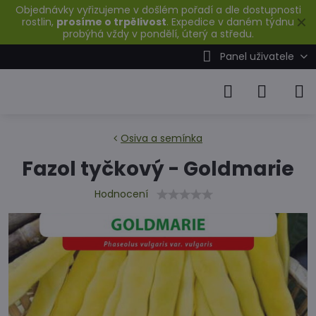
Objednávky vyřizujeme v došlém pořadí a dle dostupnosti
✕
rostlin,
prosíme o trpělivost
. Expedice v daném týdnu
probýhá vždy v pondělí, úterý a středu.
Panel uživatele
Osiva a semínka
Fazol tyčkový - Goldmarie
Hodnocení