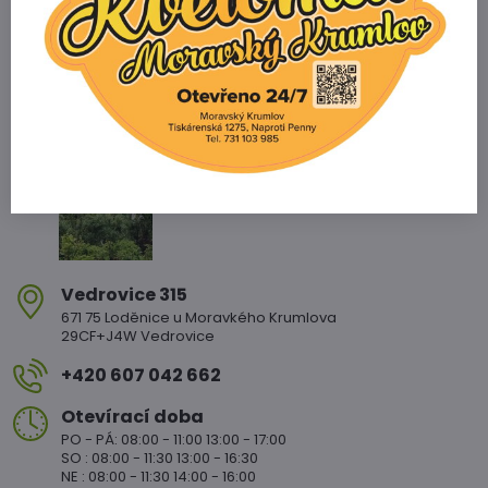
Zahradnictví Vedrovice
Vedrovice 315
671 75 Loděnice u Moravkého Krumlova
29CF+J4W Vedrovice
+420 607 042 662
Otevírací doba
PO - PÁ: 08:00 - 11:00 13:00 - 17:00
SO : 08:00 - 11:30 13:00 - 16:30
NE : 08:00 - 11:30 14:00 - 16:00