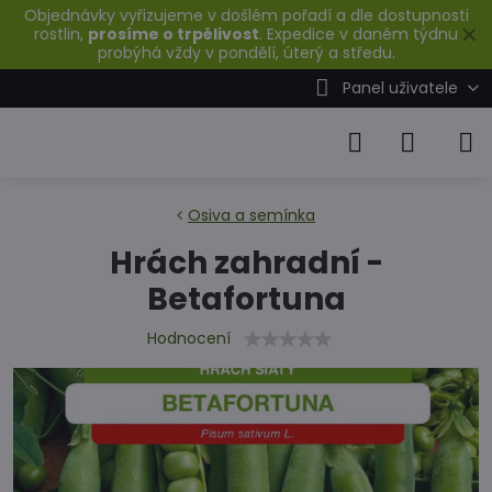
Objednávky vyřizujeme v došlém pořadí a dle dostupnosti
✕
rostlin,
prosíme o trpělivost
. Expedice v daném týdnu
probýhá vždy v pondělí, úterý a středu.
Panel uživatele
Osiva a semínka
Hrách zahradní -
Betafortuna
Hodnocení