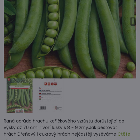
Raná odrůda hrachu keříčkového vzrůstu dorůstající do
výšky až 70 cm. Tvoří lusky s 8 - 9 zrny.Jak pěstovat
hrách:Dřeňový i cukrový hrách nejčastěji vyséváme
Čtěte