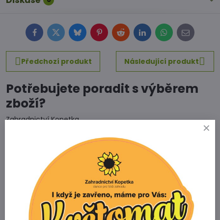
Diskuse
Facebook
Twitter
Bluesky
Pinterest
Reddit
LinkedIn
WhatsApp
E-
mail
Předchozí produkt
Následující produkt
Potřebujete poradit s výběrem
zboží?
Zahradnictví Kopetka
Vedrovice 315
671 75 Loděnice u Moravského Krumlova
Telefon
+420 731 103 985
Prodejna
+420 607 042 662
Email
info@zahradnictvikopetka.cz