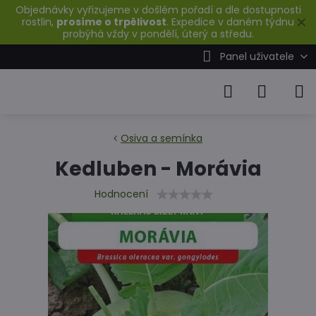
Objednávky vyřizujeme v došlém pořadí a dle dostupnosti
✕
rostlin,
prosíme o trpělivost
. Expedice v daném týdnu
probýhá vždy v pondělí, úterý a středu.
Panel uživatele
Osiva a semínka
Kedluben - Morávia
Hodnocení