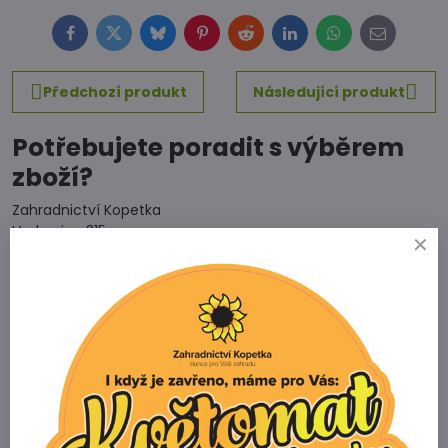
Facebook
Twitter
Bluesky
Pinterest
Reddit
LinkedIn
WhatsApp
E-
mail
Předchozí produkt
Následující produkt
Potřebujete poradit s výběrem
zboží?
Zahradnictví Kopetka
Vedrovice 315
671 75 Loděnice u Moravského Krumlova
Telefon
+420 731 103 985
Prodejna
+420 607 042 662
Email
info@zahradnictvikopetka.cz