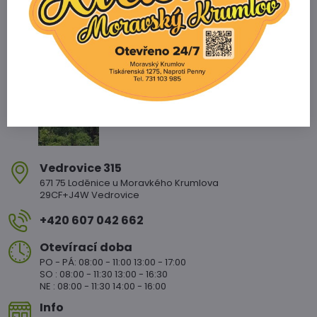
Zahradnictví Vedrovice
Vedrovice 315
671 75 Loděnice u Moravkého Krumlova
29CF+J4W Vedrovice
+420 607 042 662
Otevírací doba
PO - PÁ: 08:00 - 11:00 13:00 - 17:00
SO : 08:00 - 11:30 13:00 - 16:30
NE : 08:00 - 11:30 14:00 - 16:00
Info