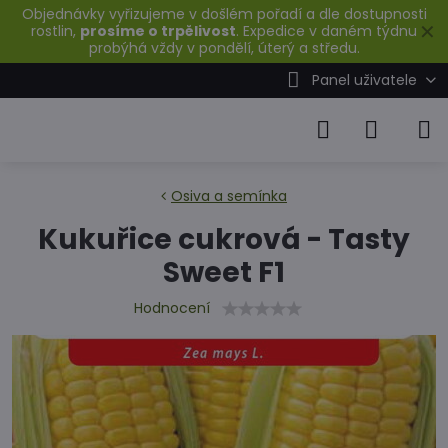
Objednávky vyřizujeme v došlém pořadí a dle dostupnosti
✕
rostlin,
prosíme o trpělivost
. Expedice v daném týdnu
probýhá vždy v pondělí, úterý a středu.
Panel uživatele
Osiva a semínka
Kukuřice cukrová - Tasty
Sweet F1
Hodnocení