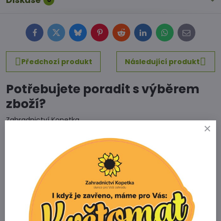
Diskuse
Facebook
Twitter
Bluesky
Pinterest
Reddit
LinkedIn
WhatsApp
E-
mail
Předchozí produkt
Následující produkt
Potřebujete poradit s výběrem
zboží?
Zahradnictví Kopetka
Vedrovice 315
671 75 Loděnice u Moravského Krumlova
Telefon
+420 731 103 985
Prodejna
+420 607 042 662
Email
info@zahradnictvikopetka.cz