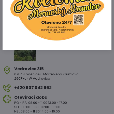
Zahradnictví Vedrovice
Vedrovice 315
671 75 Loděnice u Moravkého Krumlova
29CF+J4W Vedrovice
+420 607 042 662
Otevírací doba
PO - PÁ: 08:00 - 11:00 13:00 - 17:00
SO : 08:00 - 11:30 13:00 - 16:30
NE : 08:00 - 11:30 14:00 - 16:00