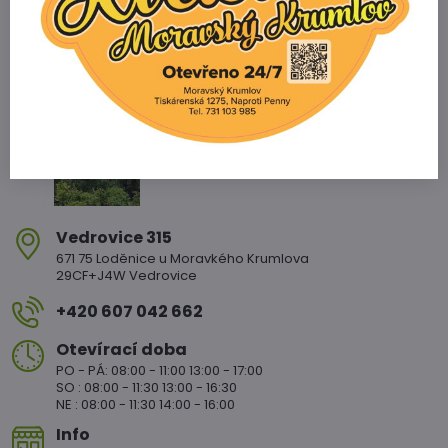
Zahradnictví Vedrovice
Vedrovice 315
671 75 Loděnice u Moravkého Krumlova
29CF+J4W Vedrovice
+420 607 042 662
Otevírací doba
PO - PÁ: 08:00 - 11:00 13:00 - 17:00
SO : 08:00 - 11:30 13:00 - 16:30
NE : 08:00 - 11:30 14:00 - 16:00
Info