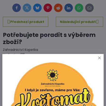
Facebook
Twitter
Bluesky
Pinterest
Reddit
LinkedIn
WhatsApp
E-
mail
Předchozí produkt
Následující produkt
Potřebujete poradit s výběrem
zboží?
Zahradnictví Kopetka
Vedrovice 315
671 75 Loděnice u Moravského Krumlova
Telefon
+420 731 103 985
Prodejna
+420 607 042 662
Email
info@zahradnictvikopetka.cz