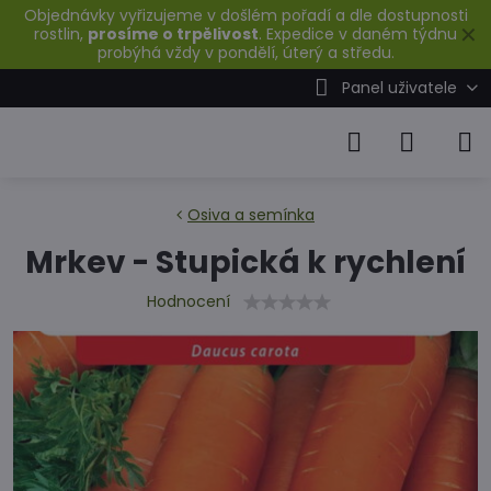
Objednávky vyřizujeme v došlém pořadí a dle dostupnosti
✕
rostlin,
prosíme o trpělivost
. Expedice v daném týdnu
probýhá vždy v pondělí, úterý a středu.
Panel uživatele
Osiva a semínka
Mrkev - Stupická k rychlení
Hodnocení