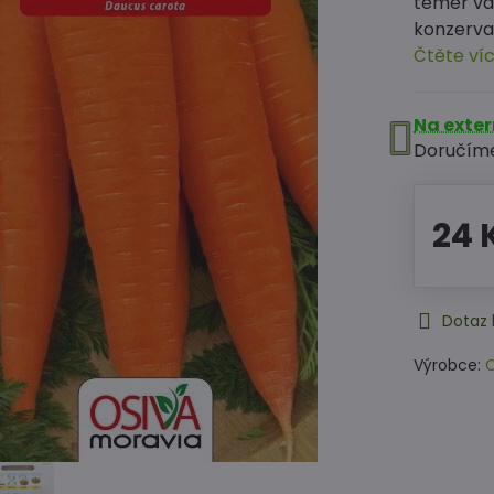
téměř vá
konzervac
Čtěte ví
Na exte
Doručím
24 
Dotaz 
Výrobce:
O