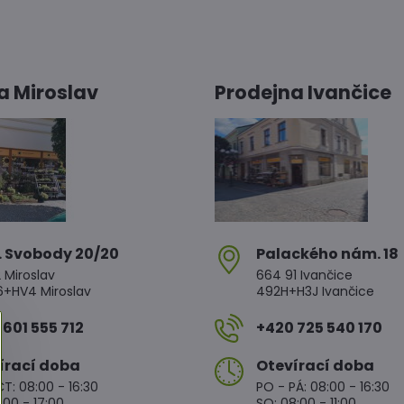
a Miroslav
Prodejna Ivančice
. Svobody 20/20
Palackého nám​. 18
 Miroslav
664 91 Ivančice
HV4 Miroslav
492H+H3J Ivančice
601 555 712
+420 725 540 170
írací doba
Otevírací doba
T: 08:00 - 16:30
PO - PÁ: 08:00 - 16:30
:00 - 17:00
SO: 08:00 - 11:00