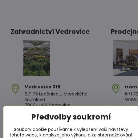
Zahradnictví Vedrovice
Prodejn
Vedrovice 315
nám​
671 75 Loděnice u Moravkého
671 72
Krumlova
W8W6+
29CF+J4W Vedrovice
+420 
Předvolby soukromí
+420 607 042 662
Otev
Soubory cookie používáme k vylepšení vaší návštěvy
Otevírací doba
PO - Č
tohoto webu, k analýze jeho výkonu a ke shromažďování
PO - PÁ: 08:00 - 11:00 13:00 - 17:00
PÁ: 08