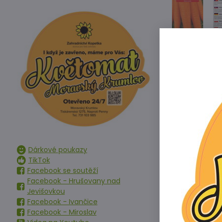
Velmi výnosná
kořen. Vhodná
vybíhání.
Jak pěstovat 
Dárkové poukazy
Před jarním v
TikTok
nezapomeňte n
Facebook se soutěží
Facebook - Hrušovany nad
Kamenité a př
Jevišovkou
těchto podmín
Facebook - Ivančice
Nejlepším mís
Facebook - Miroslav
umístěné na s