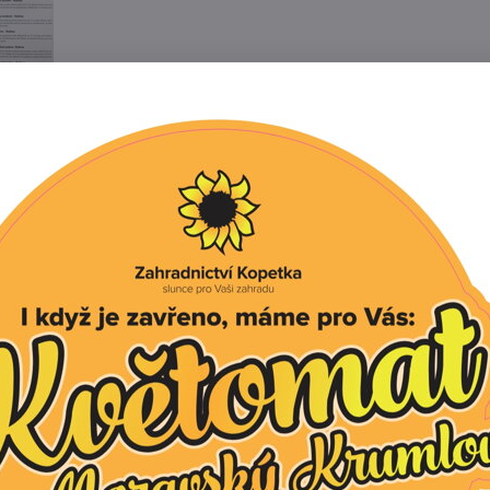
Popis
Recenze
0
 odrůda pozdní mrkve tvořící až 17 cm dlouhý téměř válc
 pro kuchyňské úpravy, konzervaci a skladování. Je odoln
mrkev:
ýsevem půdu nejprve řádně zpracujte. Před samotným k
a přidání kompostu jako zdroje živin.
emokřené struktury nejsou pro pěstování mrkve dobré –
kách větví, případně bývá postižen hnilobou.
tem pro vegetaci mrkve jsou záhony se středně těžkou 
lunečném stanovišti.