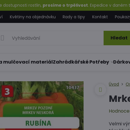
 dostupnosti rostlin,
prosíme o trpělivost
. Expedice v daném t
ví
Květiny na objednávku
Rady a tipy
Kontakt
Poukaz
Hledat
a mulčovací materiál
Zahrádkářské Potřeby
Dárko
Úvod
O
Mrk
Hodnoce
Velmi vý