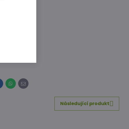
dnější je
elmi
ce postupně
ypy
i.
inkedIn
WhatsApp
E-
mail
Následující produkt