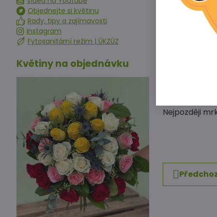
Videa na Youtube
Do řádně zpra
Objednejte si květinu
výsev do řádk
Rady, tipy a zajímavosti
Semena vkláde
Instagram
Fytosanitární režim | ÚKZÚZ
hlubokém výsev
Po vzejití osi
Květiny na objednávku
jednoťte, abys
Vzrostlé jedin
Rané typy můž
potřebují někd
Nejpozději mr
Předchoz