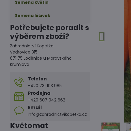
Semena květin
Semena léčivek
Potřebujete poradit s
výběrem zboží?
Zahradnictví Kopetka
Vedrovice 315
671 75 Loděnice u Moravského
Krumlova
Telefon
+420 731 103 985
Prodejna
+420 607 042 662
Email
info@zahradnictvikopetka.cz
Květomat