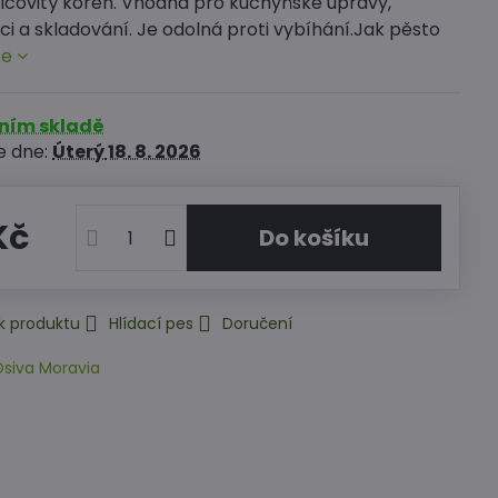
lcovitý kořen. Vhodná pro kuchyňské úpravy,
i a skladování. Je odolná proti vybíhání.Jak pěsto
ce
rním skladě
e dne:
Úterý
18. 8. 2026
Kč
Do košíku
k produktu
Hlídací pes
Doručení
siva Moravia