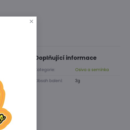
Diskuse
0
Doplňující informace
ovitý
á proti
Kategorie:
Osiva a semínka
Obsah balení:
3g
ypřením
 kořen se v
půdou