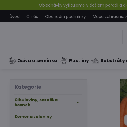
Objednávky vyřizujeme v došlém pořadí a dle
Úvod
O nás
Obchodní podmínky
Mapa zahradnict
Osiva a semínka
Rostliny
Substráty 
Kategorie
Cibuloviny, sazečka,
česnek
Semena zeleniny