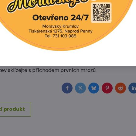
covaných půd můžete vysévat od března, přičemž nejvho
ů vzdálených od sebe 30 cm.
jte maximálně jeden centimetr hluboko do země – při v
u by nevyklíčila a vznikla by holá místa.
va začněte pravidelně kypřit prostor mezi řádky a sazeni
te dosáhli co nejvyšších výnosů.
ce zalévejte střídmě, abyste je uchránili před hnilobou.
ete sklízet už od 8. týdne po vysazení, zatímco pozdní t
y až 11 týdnů. Vytrhávejte je ručně nebo si pomožte vidlem
kev sklízejte s příchodem prvních mrazů.
Facebook
Twitter
Bluesky
Pinterest
Reddit
L
í produkt