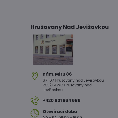
Hrušovany Nad Jevišovkou
nám​. Míru 86
671 67 Hrušovany nad Jevišovkou
RCJ2+4WC Hrušovany nad
Jevišovkou
+420 601 564 686
Otevírací doba
PO - PÁ: 08:00 - 16:00