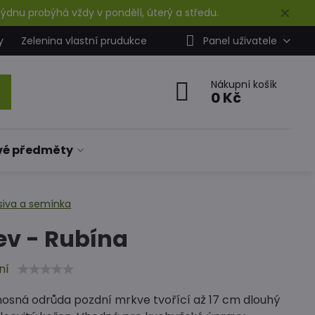
✕
ýdnu probýhá vždy v pondělí, úterý a středu.
y
Zelenina vlastní prudukce
Panel uživatele
Nákupní košík
0 Kč
vé předměty
siva a semínka
ev - Rubína
ní
nosná odrůda pozdní mrkve tvořící až 17 cm dlouhý