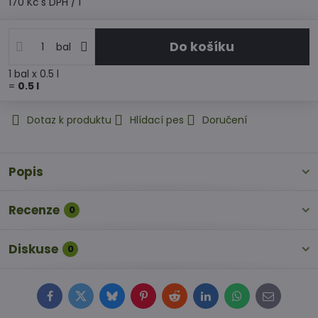
170 Kč
s DPH
/ l
Do košíku
bal
1
bal
x 0.5 l
=
0.5
l
Dotaz k produktu
Hlídací pes
Doručení
Popis
Recenze
0
Diskuse
0
Facebook
Twitter
Bluesky
Pinterest
Reddit
LinkedIn
WhatsApp
E-
mail