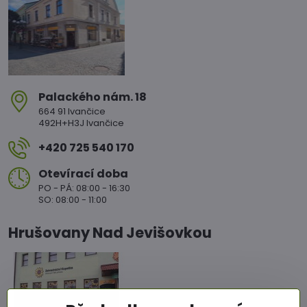
Palackého nám​. 18
664 91 Ivančice
492H+H3J Ivančice
+420 725 540 170
Otevírací doba
PO - PÁ: 08:00 - 16:30
SO: 08:00 - 11:00
Hrušovany Nad Jevišovkou