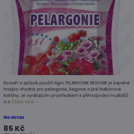
Rozsah a způsob použití:Agro PELARGONIE BEGONIE je kapalné
hnojivo vhodné pro pelargonie, begonie a jiné balkónové
květiny. Je vynikajícím prostředkem k přihnojování muškátů
a o
Čtěte více
Na dotaz
85 Kč