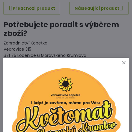
Předchozí produkt
Následující produkt
Potřebujete poradit s výběrem
zboží?
Zahradnictví Kopetka
Vedrovice 315
671 75 Loděnice u Moravského Krumlova
Telefon
+420 731 103 985
Prodejna
+420 607 042 662
Email
info@zahradnictvikopetka.cz
Zahradnictví Vedrovice