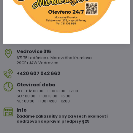
Vedrovice 315
671 75 Loděnice u Moravkého Krumlova
29CF+J4W Vedrovice
+420 607 042 662
Otevírací doba
PO - PÁ: 08:00 - 11:00 13:00 - 17:00
SO : 08:00 - 11:30 13:00 - 16:30
NE : 08:00 - 11:30 14:00 - 16:00
Info
Žádáme zákazníky aby za všech okolností
dodržovali dopravní předpisy §25