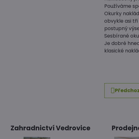
Používáme spe
Okurky naklád
obvykle asi tř
postupný výse
Sesbírané okur
Je dobré hned 
klasické nakl
Předchoz
Zahradnictví Vedrovice
Prodejn