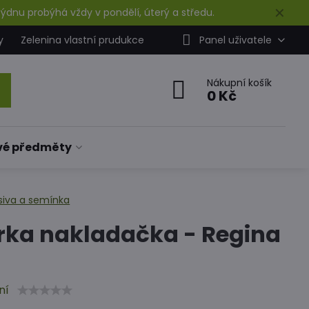
✕
ýdnu probýhá vždy v pondělí, úterý a středu.
y
Zelenina vlastní prudukce
Panel uživatele
Nákupní košík
0 Kč
vé předměty
siva a semínka
rka nakladačka - Regina
ní