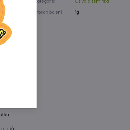
Kategorie:
Osiva a semínka
ůstá,
Obsah balení:
1g
stanoviště
pravené
deseti dnů.
tších
vzcházení až
ýrazně
tlin
 plodů.