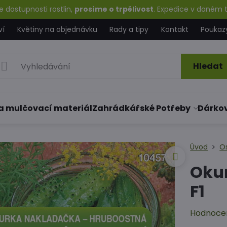
 dostupnosti rostlin,
prosíme o trpělivost
. Expedice v daném t
ví
Květiny na objednávku
Rady a tipy
Kontakt
Poukaz
Hledat
a mulčovací materiál
Zahrádkářské Potřeby
Dárko
Úvod
O
Oku
F1
Hodnoce