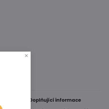
Diskuse
0
Doplňující informace
 hrubou
rkové,