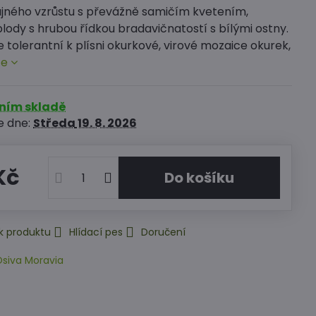
ujného vzrůstu s převážně samičím kvetením,
plody s hrubou řídkou bradavičnatostí s bílými ostny.
 tolerantní k plísni okurkové, virové mozaice okurek,
ce
rním skladě
e dne:
Středa
19. 8. 2026
Kč
Do košíku
k produktu
Hlídací pes
Doručení
siva Moravia