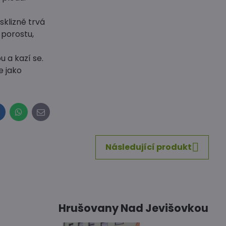
sklizně trvá
 porostu,
 a kazí se.
e jako
inkedIn
WhatsApp
E-
mail
Následující produkt
Hrušovany Nad Jevišovkou