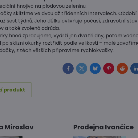
ciální hnojivo na plodovou zeleninu.
ačky sklízíme ve dvou až třídenních intervalech. Období 
i až šest týdnů. Jeho délku ovlivňuje počasí, zdravotní stav
v a také zvolená odrůda.
ky hned zpracujeme, vydrží jen dva tři dny, potom vadnou
po sklizni okurky roztřídit podle velikosti – malé zavařím
ádačky, z těch větších připravíme rychlokvašky.
Facebook
Twitter
Bluesky
Pinterest
Reddit
L
í produkt
a Miroslav
Prodejna Ivančice