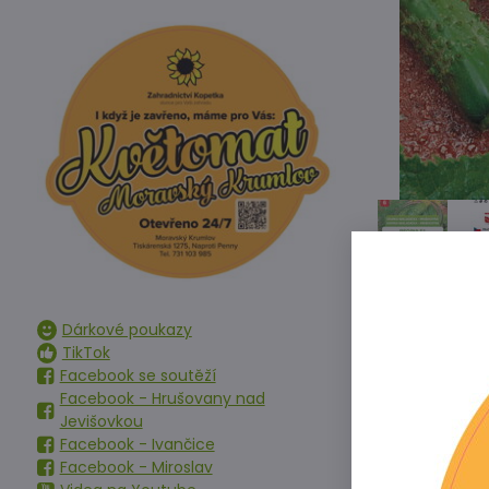
Dárkové poukazy
TikTok
Facebook se soutěží
Facebook - Hrušovany nad
Jevišovkou
Facebook - Ivančice
Hybrid bujnéh
Facebook - Miroslav
řídkou bradavi