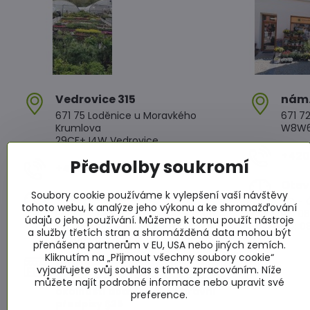
Vedrovice 315
nám​
671 75 Loděnice u Moravkého
671 72
Krumlova
W8W6+
29CF+J4W Vedrovice
+420 
Předvolby soukromí
+420 607 042 662
Otev
Soubory cookie používáme k vylepšení vaší návštěvy
Otevírací doba
PO - Č
tohoto webu, k analýze jeho výkonu a ke shromažďování
PO - PÁ: 08:00 - 11:00 13:00 - 17:00
PÁ: 08
údajů o jeho používání. Můžeme k tomu použít nástroje
SO : 08:00 - 11:30 13:00 - 16:30
SO: 08
a služby třetích stran a shromážděná data mohou být
NE : 08:00 - 11:30 14:00 - 16:00
přenášena partnerům v EU, USA nebo jiných zemích.
Kliknutím na „Přijmout všechny soubory cookie“
Info
vyjadřujete svůj souhlas s tímto zpracováním. Níže
Žádáme zákazníky aby za všech
můžete najít podrobné informace nebo upravit své
okolností dodržovali dopravní
preference.
předpisy §25