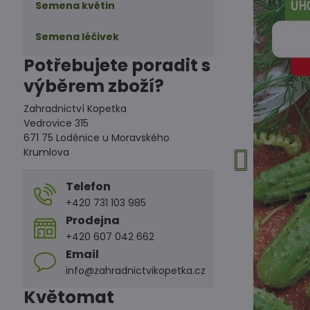
Semena květin
Semena léčivek
Potřebujete poradit s
výběrem zboží?
Zahradnictví Kopetka
Vedrovice 315
671 75 Loděnice u Moravského
Krumlova
Telefon
+420 731 103 985
Prodejna
+420 607 042 662
Email
info@zahradnictvikopetka.cz
Květomat