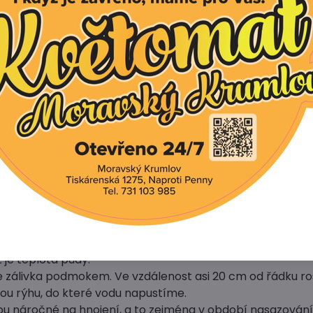
 okurek, padlí, černi okurkové a bakterióze. Pomalu přer
 regenerují.
okurky nakladačky:
oké propustné půdy, bohaté na humus i živiny a slunečné 
 větrem. Nedaří se jim v těžkých, studených a
půdách.
nakládaček vyséváme od května do června do dobře při
né o kompost.
t půda teplá alespoň 15 °C, potom semena vyklíčí do cca 
ůžeme i ze sadby. Vždy dvě až tři semena vysejeme do vě
i měsíc před plánovanou výsadbou na záhon.
vývoj plodů je nutná pravidelná a dostatečná zálivka od 
zování plodů. Zaléváme dvakrát až třikrát týdně.
 pod 18°C je zálivka zbytečná. Voda by také neměla být v
ž je teplota půdy.
e zálivka podmokem. Ve vzdálenost asi 20 cm od řádku ros
u rýhu, do které vodu napustíme.
ou náročné na hnojení, a to zejména v období nasazování