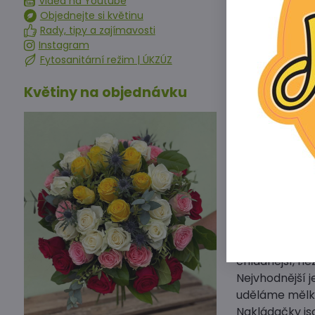
Videa na Youtube
virové mozaice
Objednejte si květinu
rostliny dobře
Rady, tipy a zajímavosti
Jak pěstovat 
Instagram
Fytosanitární režim | ÚKZÚZ
Vyžadují hlub
Květiny na objednávku
chráněné před
zamokřených 
Osivo okurek 
půdy obohace
Při setí má bý
Pěstovat je m
květináčků as
Pro optimální 
do konce nasa
Při teplotách
chladnější, ne
Nejvhodnější j
uděláme mělko
Nakládačky js