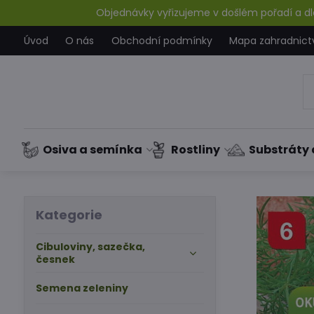
Objednávky vyřizujeme v došlém pořadí a dle
Úvod
O nás
Obchodní podmínky
Mapa zahradnict
Osiva a semínka
Rostliny
Substráty 
Kategorie
Cibuloviny, sazečka,
česnek
Semena zeleniny