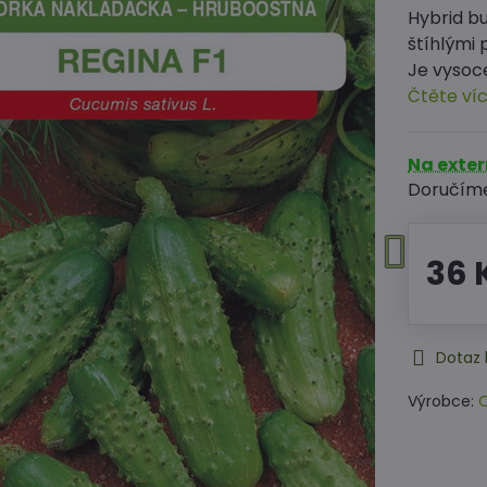
Hybrid b
štíhlými 
Je vysoce
Čtěte ví
Na exte
Doručím
36 
Dotaz 
Výrobce:
O