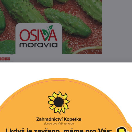
Popis
Recenze
0
o vzrůstu s převážně samičím kvetením, štíhlými plody s
čnatostí s bílými ostny. Je vysoce tolerantní k plísni oku