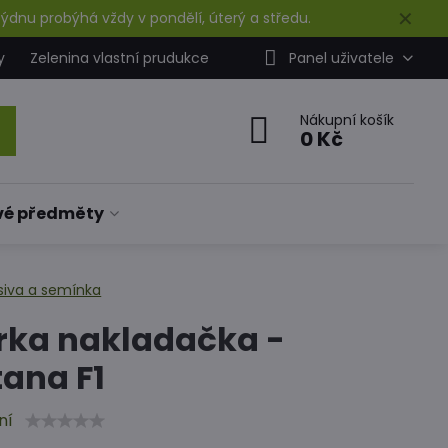
✕
ýdnu probýhá vždy v pondělí, úterý a středu.
y
Zelenina vlastní prudukce
Panel uživatele
Nákupní košík
0 Kč
vé předměty
siva a semínka
rka nakladačka -
ana F1
ní