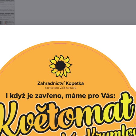
Popis
Recenze
0
odrůda, tolerantní vůči padlí, virózám, plísni okurkové a
hodná pro konzervaci.
okurky nakladačky:
oké propustné půdy, bohaté na humus i živiny a slunečné 
 větrem. Nedaří se jim v těžkých, studených a
půdách.
nakládaček vyséváme v květnu do dobře připravené půd
kompost.
t půda teplá alespoň 15 °C, potom semena vyklíčí do cca 
ůžeme i ze sadby. Vždy dvě až tři semena vysejeme do vě