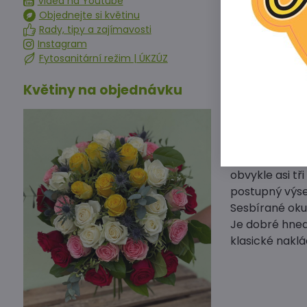
Videa na Youtube
květináčků as
Objednejte si květinu
Pro optimální 
Rady, tipy a zajímavosti
do konce nasa
Instagram
Fytosanitární režim | ÚKZÚZ
Při teplotách
chladnější, ne
Květiny na objednávku
Nejvhodnější j
uděláme mělko
Nakládačky js
Používáme spe
Okurky naklád
obvykle asi tř
postupný výse
Sesbírané okur
Je dobré hned 
klasické nakl