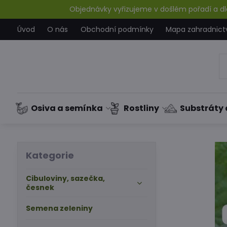
Objednávky vyřizujeme v došlém pořadí a dle
Úvod
O nás
Obchodní podmínky
Mapa zahradnict
Osiva a semínka
Rostliny
Substráty 
Kategorie
Cibuloviny, sazečka,
česnek
Semena zeleniny