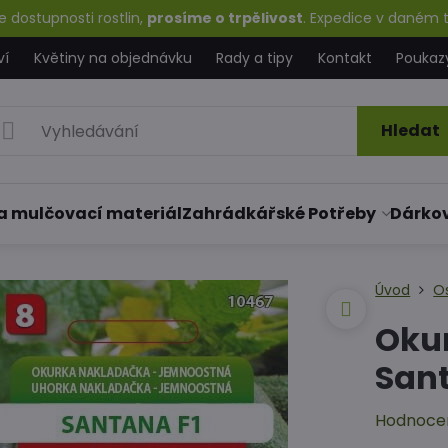
 dostupnosti rostlin,
prosíme o trpělivost
. Expedice v daném t
ví
Květiny na objednávku
Rady a tipy
Kontakt
Poukaz
Hledat
a mulčovací materiál
Zahrádkářské Potřeby
Dárko
Úvod
O
Oku
Sant
Hodnoce