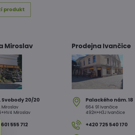
í produkt
a Miroslav
Prodejna Ivančice
. Svobody 20/20
Palackého nám​. 18
 Miroslav
664 91 Ivančice
HV4 Miroslav
492H+H3J Ivančice
601 555 712
+420 725 540 170