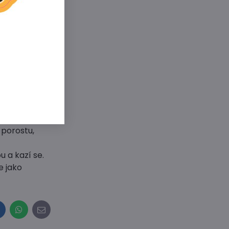
vzcházení až
ýrazně
tlin
 plodů.
sklizně trvá
 porostu,
 a kazí se.
e jako
inkedIn
WhatsApp
E-
mail