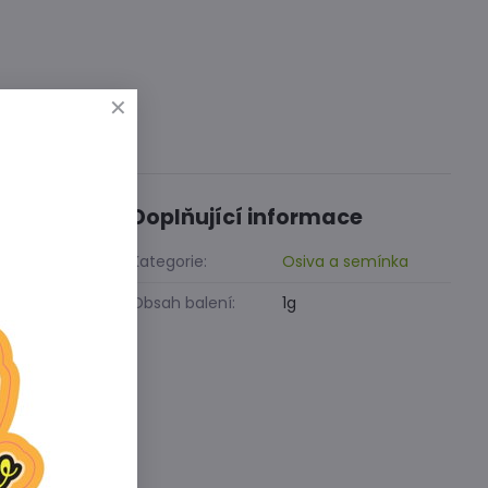
Diskuse
0
Doplňující informace
 černé
Kategorie:
Osiva a semínka
Obsah balení:
1g
stanoviště
y
deseti dnů.
tších