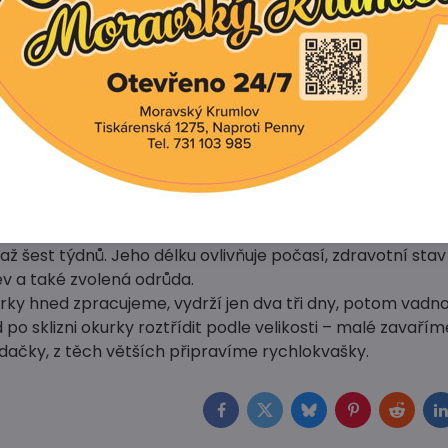
i měsíc před plánovanou výsadbou na záhon.
vývoj plodů je nutná pravidelná a dostatečná zálivka od 
zování plodů. Zaléváme dvakrát až třikrát týdně.
 pod 18°C je zálivka zbytečná. Voda by také neměla být v
ž je teplota půdy.
e zálivka podmokem. Ve vzdálenost asi 20 cm od řádku ros
u rýhu, do které vodu napustíme.
ou náročné na hnojení, a to zejména v období nasazování
ciální hnojivo na plodovou zeleninu.
ačky sklízíme ve dvou až třídenních intervalech. Období 
i až šest týdnů. Jeho délku ovlivňuje počasí, zdravotní stav
v a také zvolená odrůda.
ky hned zpracujeme, vydrží jen dva tři dny, potom vadnou
po sklizni okurky roztřídit podle velikosti – malé zavařím
ádačky, z těch větších připravíme rychlokvašky.
Facebook
Twitter
Bluesky
Pinterest
Reddit
L