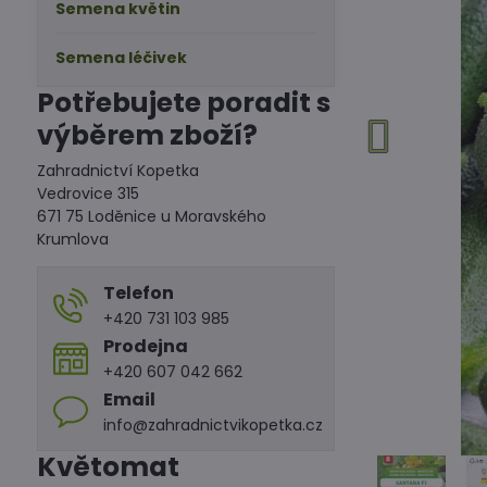
Semena květin
Semena léčivek
Potřebujete poradit s
výběrem zboží?
Zahradnictví Kopetka
Vedrovice 315
671 75 Loděnice u Moravského
Krumlova
Telefon
+420 731 103 985
Prodejna
+420 607 042 662
Email
info@zahradnictvikopetka.cz
Květomat