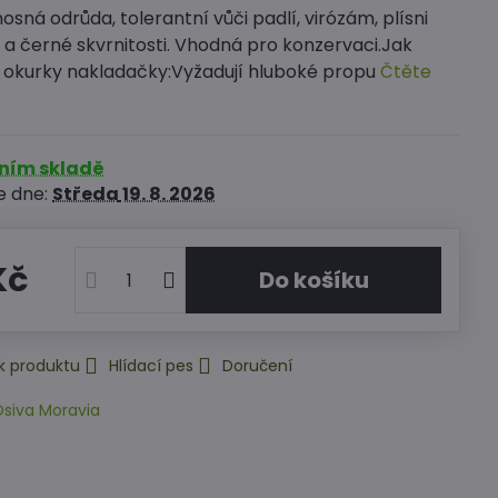
osná odrůda, tolerantní vůči padlí, virózám, plísni
a černé skvrnitosti. Vhodná pro konzervaci.Jak
 okurky nakladačky:Vyžadují hluboké propu
Čtěte
rním skladě
e dne:
Středa
19. 8. 2026
Kč
Do košíku
k produktu
Hlídací pes
Doručení
siva Moravia