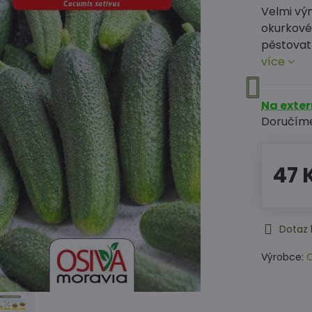
Velmi výn
okurkové 
pěstovat
více
Na exte
Doručím
47 
Dotaz 
Výrobce:
O