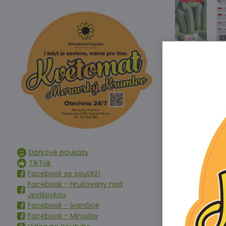
Velmi výnosná 
skvrnitosti. V
Jak pěstovat 
Vyžadují hlub
Dárkové poukazy
chráněné před
TikTok
zamokřených 
Facebook se soutěží
Facebook - Hrušovany nad
Osivo okurek 
Jevišovkou
obohacené o 
Facebook - Ivančice
Při setí má bý
Facebook - Miroslav
Pěstovat je m