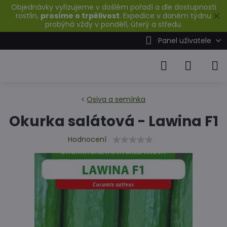
Objednávky vyřizujeme v došlém pořadí a dle dostupnosti
✕
rostlin,
prosíme o trpělivost
. Expedice v daném týdnu
probýhá vždy v pondělí, úterý a středu.
Panel uživatele
Osiva a semínka
Okurka salátová - Lawina F1
Hodnocení