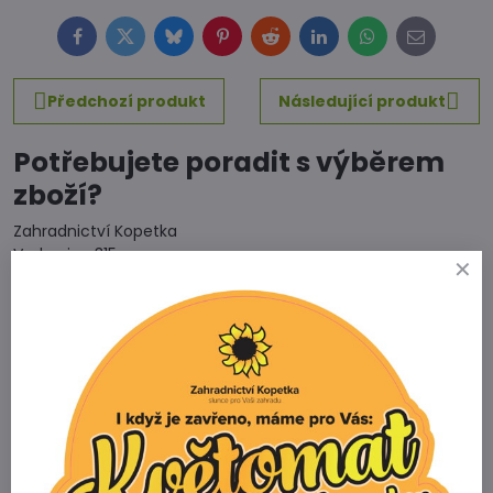
Facebook
Twitter
Bluesky
Pinterest
Reddit
LinkedIn
WhatsApp
E-
mail
Předchozí produkt
Následující produkt
Potřebujete poradit s výběrem
zboží?
Zahradnictví Kopetka
Vedrovice 315
671 75 Loděnice u Moravského Krumlova
Telefon
+420 731 103 985
Prodejna
+420 607 042 662
Email
info@zahradnictvikopetka.cz