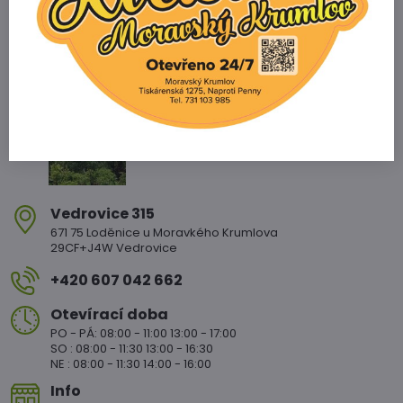
Zahradnictví Vedrovice
Vedrovice 315
671 75 Loděnice u Moravkého Krumlova
29CF+J4W Vedrovice
+420 607 042 662
Otevírací doba
PO - PÁ: 08:00 - 11:00 13:00 - 17:00
SO : 08:00 - 11:30 13:00 - 16:30
NE : 08:00 - 11:30 14:00 - 16:00
Info