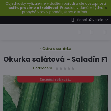
Objednávky vyřizujeme v došlém pořadí a dle dostupnosti
✕
rostlin,
prosíme o trpělivost
. Expedice v daném týdnu
probýhá vždy v pondělí, úterý a středu.
Panel uživatele
Osiva a semínka
Okurka salátová - Saladin F1
Hodnocení