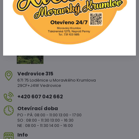
Zahradnictví Vedrovice
Vedrovice 315
671 75 Loděnice u Moravkého Krumlova
29CF+J4W Vedrovice
+420 607 042 662
Otevírací doba
PO - PÁ: 08:00 - 11:00 13:00 - 17:00
SO : 08:00 - 11:30 13:00 - 16:30
NE : 08:00 - 11:30 14:00 - 16:00
Info