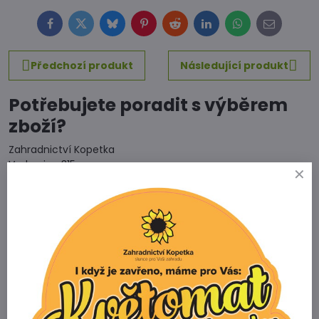
Facebook
Twitter
Bluesky
Pinterest
Reddit
LinkedIn
WhatsApp
E-
mail
Předchozí produkt
Následující produkt
Potřebujete poradit s výběrem
zboží?
Zahradnictví Kopetka
Vedrovice 315
671 75 Loděnice u Moravského Krumlova
Telefon
+420 731 103 985
Prodejna
+420 607 042 662
Email
info@zahradnictvikopetka.cz