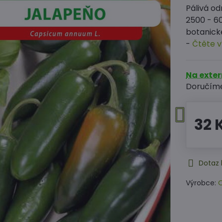
Pálivá od
2500 - 60
botanické
-
Čtěte v
Na exte
Doručím
32 
Dotaz 
Výrobce:
O