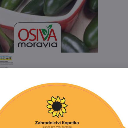
Popis
Recenze
0
papriky pocházející z Mexika, dosahuje pálivosti 2500 - 6
echnické zralosti zelené a v botanické červené. Plody jsou 