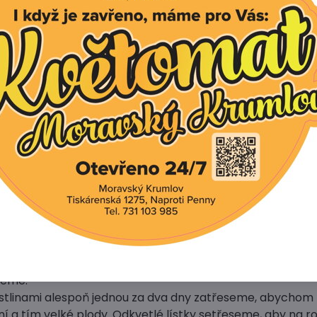
jsou 50 - 60 cm vysoké a bohatě se větví. Vhodná pro pěs
nících i sklenících. Rostliny vyžadují teplo a dostatečnou z
papriky:
semen paprik, namočíme osivo asi na jeden den do vlažn
 do směsi výsevného substrátu s hrubším pískem a po za
éto směsi, vše přikryjeme papírem – asi vrstvou 10 cm na
jistíme teplotu kolem 30 °C, aby sazeničky paprik vyrostl
vné sazeničky paprik s pravými lístky do truhlíků ve vzd
můžeme očekávat sazenice 30 až 40 cm vysoké. Vhodná j
evné sazenice, otužené několik dnů na slunci a větru, dobř
uhlíku i s kořenovým balem. Sazenice sázíme do sponu 50
eme.
 paprik povyrostou a začnou kvést, vylomíme první květ 
íme přízemní listy i s malými přebytečnými odnožemi. Př
ijeme.
stlinami alespoň jednou za dva dny zatřeseme, abychom za
ní a tím velké plody. Odkvetlé lístky setřeseme, aby na r