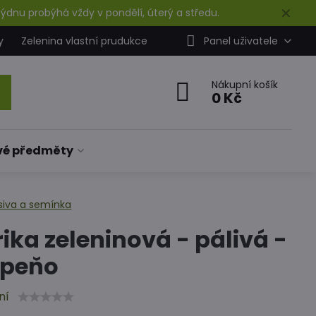
✕
ýdnu probýhá vždy v pondělí, úterý a středu.
y
Zelenina vlastní prudukce
Panel uživatele
Nákupní košík
0 Kč
vé předměty
siva a semínka
ika zeleninová - pálivá -
apeňo
ní