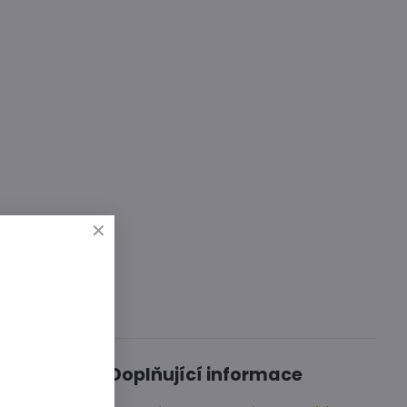
Diskuse
0
Doplňující informace
000 SHU.
velké 5 - 8