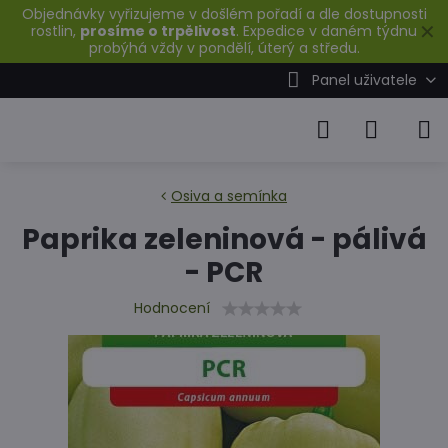
Objednávky vyřizujeme v došlém pořadí a dle dostupnosti
✕
rostlin,
prosíme o trpělivost
. Expedice v daném týdnu
probýhá vždy v pondělí, úterý a středu.
Panel uživatele
Osiva a semínka
Paprika zeleninová - pálivá
- PCR
Hodnocení