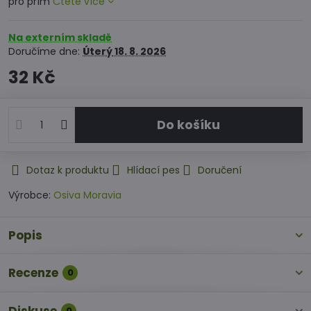
pro přím
Čtěte více
Na externím skladě
Doručíme dne:
Úterý
18. 8. 2026
32 Kč
Do košíku
Dotaz k produktu
Hlídací pes
Doručení
Výrobce:
Osiva Moravia
Popis
Recenze
0
0