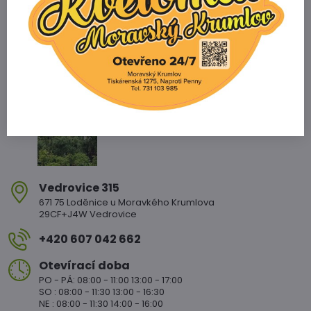
Zahradnictví Vedrovice
Vedrovice 315
671 75 Loděnice u Moravkého Krumlova
29CF+J4W Vedrovice
+420 607 042 662
Otevírací doba
PO - PÁ: 08:00 - 11:00 13:00 - 17:00
SO : 08:00 - 11:30 13:00 - 16:30
NE : 08:00 - 11:30 14:00 - 16:00