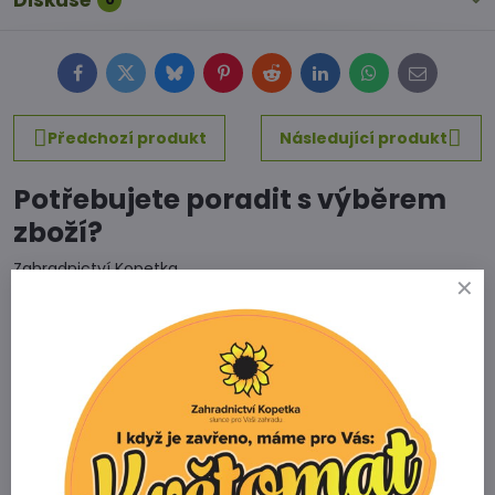
Diskuse
Facebook
Twitter
Bluesky
Pinterest
Reddit
LinkedIn
WhatsApp
E-
mail
Předchozí produkt
Následující produkt
Potřebujete poradit s výběrem
zboží?
Zahradnictví Kopetka
Vedrovice 315
671 75 Loděnice u Moravského Krumlova
Telefon
+420 731 103 985
Prodejna
+420 607 042 662
Email
info@zahradnictvikopetka.cz