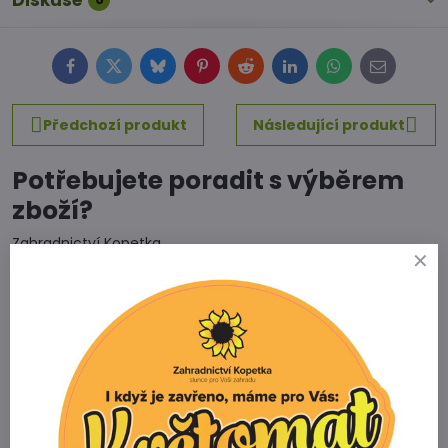
Diskuse
Facebook
Twitter
Bluesky
Pinterest
Reddit
LinkedIn
WhatsApp
E-
mail
Předchozí produkt
Následující produkt
Potřebujete poradit s výběrem
zboží?
Zahradnictví Kopetka
Vedrovice 315
671 75 Loděnice u Moravského Krumlova
Telefon
+420 731 103 985
Prodejna
+420 607 042 662
Email
info@zahradnictvikopetka.cz