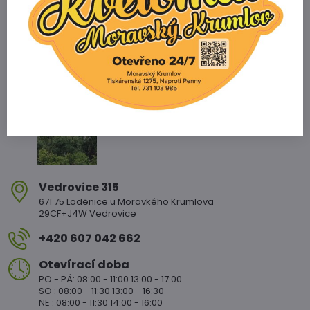
Zahradnictví Vedrovice
Vedrovice 315
671 75 Loděnice u Moravkého Krumlova
29CF+J4W Vedrovice
+420 607 042 662
Otevírací doba
PO - PÁ: 08:00 - 11:00 13:00 - 17:00
SO : 08:00 - 11:30 13:00 - 16:30
NE : 08:00 - 11:30 14:00 - 16:00