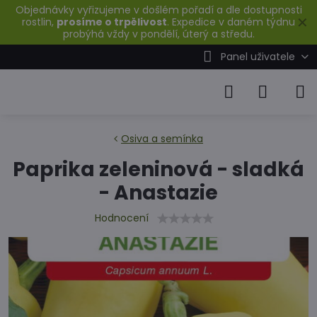
Objednávky vyřizujeme v došlém pořadí a dle dostupnosti
✕
rostlin,
prosíme o trpělivost
. Expedice v daném týdnu
probýhá vždy v pondělí, úterý a středu.
Panel uživatele
Osiva a semínka
Paprika zeleninová - sladká
- Anastazie
Hodnocení