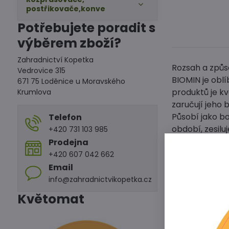
postřikovače,konve
Potřebujete poradit s
výběrem zboží?
Zahradnictví Kopetka
Rozsah a způso
Vedrovice 315
BIOMIN je obl
671 75 Loděnice u Moravského
produktů je k
Krumlova
zaručují jeho 
Působí jako b
Telefon
období, zesilu
+420 731 103 985
houbovým chor
Prodejna
živinou.
+420 607 042 662
Email
Dávkování:
info@zahradnictvikopetka.cz
40 - 50 g na 1
Květomat
Vydatnost:
20 - 25 m2