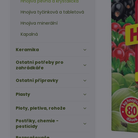
Hnojiva pevná a krystalická
Hnojiva tyčinková a tabletová
Hnojiva minerální
Kapalná
Keramika
Ostatní potřeby pro
zahrádkáře
Ostatní přípravky
Plasty
Ploty, pletiva, rohože
Postřiky, chemie -
pesticidy
Rozprašovače,