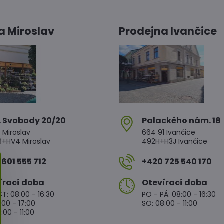
a Miroslav
Prodejna Ivančice
. Svobody 20/20
Palackého nám​. 18
 Miroslav
664 91 Ivančice
HV4 Miroslav
492H+H3J Ivančice
601 555 712
+420 725 540 170
írací doba
Otevírací doba
T: 08:00 - 16:30
PO - PÁ: 08:00 - 16:30
:00 - 17:00
SO: 08:00 - 11:00
:00 - 11:00