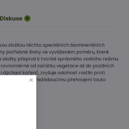
Diskuse
0
kou složkou těchto speciálních biominerálních
chny potřebné živiny ve vyváženém poměru, které
é složky přispívá k tvorbě správného vodního režimu.
in rovnoměrně od začátku vegetace až do pozdních
 i dýchaní kořenů, zvyšuje odolnost rostlin proti
usíku zabraňuje nežádoucímu přehnojení touto