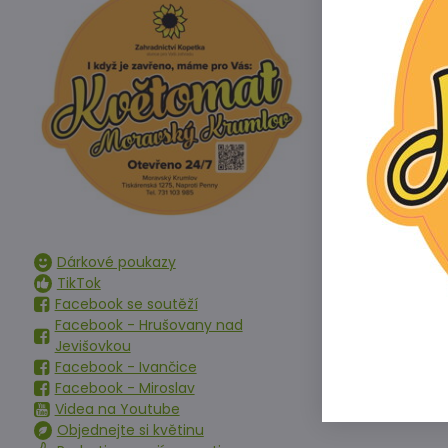
Doba aplikace
Hnojeni se pr
půdy. Účelné j
Obsah živin v 
6% N + 2,5% P
Ostatní infor
Tento produkt
Dárkové poukazy
TikTok
Facebook se soutěží
Facebook - Hrušovany nad
Jevišovkou
Předchoz
Facebook - Ivančice
Facebook - Miroslav
Videa na Youtube
Objednejte si květinu