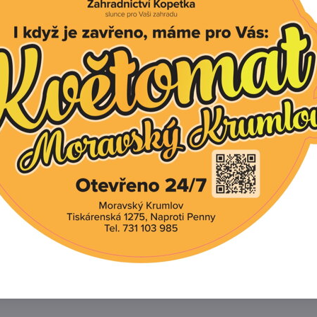
:
ovádí 2x ročně, a to na začátku a na konci vegetačního o
e také obohatit tímto hnojivem substrát používaný při výs
%:
2O5 + 4% K2O + 1,5% MgO + mikroprvky
mace:
 dodáváme v balení 1 kg
Facebook
Twitter
Bluesky
Pinterest
Reddit
L
í produkt