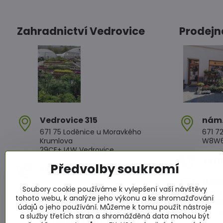
Zahradnictví Vedrovice
Prodejn
Vedrovice 315
nám​
671 75 Loděnice u Moravkého
671 72
Krumlova
W8W6+
29CF+J4W Vedrovice
+420 
Předvolby soukromí
+420 607 042 662
Otev
Soubory cookie používáme k vylepšení vaší návštěvy
Otevírací doba
PO - Č
tohoto webu, k analýze jeho výkonu a ke shromažďování
PO - PÁ: 08:00 - 11:00 13:00 - 17:00
PÁ: 08
údajů o jeho používání. Můžeme k tomu použít nástroje
SO : 08:00 - 11:30 13:00 - 16:30
SO: 08
a služby třetích stran a shromážděná data mohou být
NE : 08:00 - 11:30 14:00 - 16:00