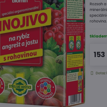
Rozsah a
mineráln
speciální
rohovina
Sklade
153
Dotaz 