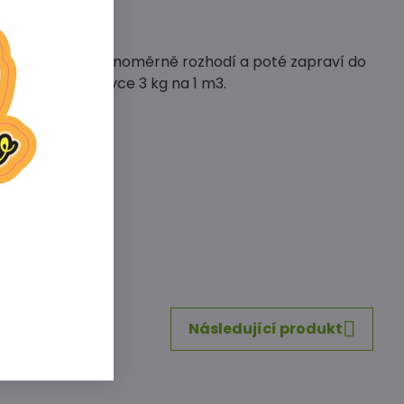
bdobí, kdy se stejnoměrně rozhodí a poté zapraví do
adbě, a to v dávce 3 kg na 1 m3.
inkedIn
WhatsApp
E-
mail
Následující produkt