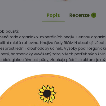
Popis
Recenze
0
b použití:
íbená řada organicko-minerálních hnojiv. Cennou organic
valitní mletá rohovina. Hnojiva řady BIOMIN obsahují vše
bezprostřední i dlouhodobý účinek. Vysoký podíl organick
ohatý, harmonicky vyvážený zdroj všech potřebných živ
je biologickou činnost půdy, zlepšuje půdní strukturu, jakož
obám, reguluje vodní režim rostlin,forma obsaženého d
 m2