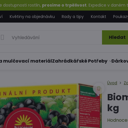
 dostupnosti rostlin,
prosíme o trpělivost
. Expedice v daném t
ví
Květiny na objednávku
Rady a tipy
Kontakt
Poukaz
Hledat
a mulčovací materiál
Zahrádkářské Potřeby
Dárko
Úvod
Z
Biom
kg
Hodnoce