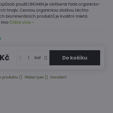
 způsob použití:BIOMIN je oblíbená řada organicko-
ích hnojiv. Cennou organickou složkou těchto
ch biominerálních produktů je kvalitní mletá
. Hno
Čtěte více
m
 Kč
Do košíku
bal
k produktu
Hlídací pes
Doručení