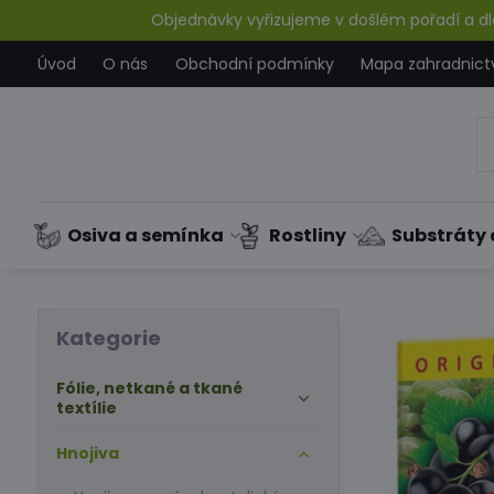
Objednávky vyřizujeme v došlém pořadí a dle
Úvod
O nás
Obchodní podmínky
Mapa zahradnict
Osiva a semínka
Rostliny
Substráty 
Kategorie
Fólie, netkané a tkané
textílie
Hnojiva