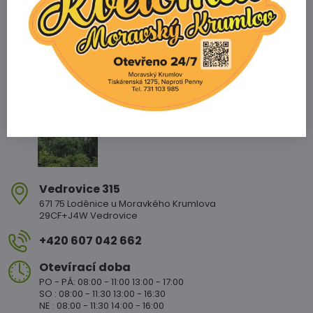
Zahradnictví Vedrovice
Vedrovice 315
671 75 Loděnice u Moravkého Krumlova
29CF+J4W Vedrovice
+420 607 042 662
Otevírací doba
PO - PÁ: 08:00 - 11:00 13:00 - 17:00
SO : 08:00 - 11:30 13:00 - 16:30
NE : 08:00 - 11:30 14:00 - 16:00