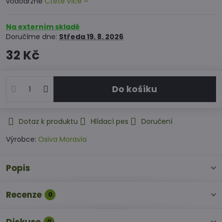
vododržné
Čtěte více
Na externím skladě
Doručíme dne:
Středa
19. 8. 2026
32 Kč
Do košíku
Dotaz k produktu
Hlídací pes
Doručení
Výrobce:
Osiva Moravia
Popis
Recenze
0
0