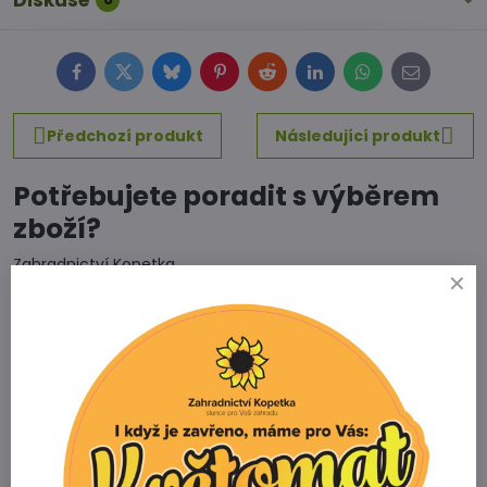
Diskuse
Facebook
Twitter
Bluesky
Pinterest
Reddit
LinkedIn
WhatsApp
E-
mail
Předchozí produkt
Následující produkt
Potřebujete poradit s výběrem
zboží?
Zahradnictví Kopetka
Vedrovice 315
671 75 Loděnice u Moravského Krumlova
Telefon
+420 731 103 985
Prodejna
+420 607 042 662
Email
info@zahradnictvikopetka.cz