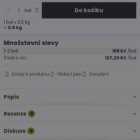
Do košíku
bal
1
bal
x 0.5 kg
=
0.5
kg
Množstevní slevy
1-2
bal:
159 Kč
/bal
3
bal
a víc
:
127,20 Kč
/bal
Dotaz k produktu
Hlídací pes
Doručení
Popis
Recenze
0
Diskuse
0