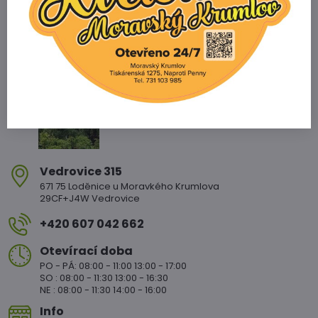
Zahradnictví Vedrovice
Vedrovice 315
671 75 Loděnice u Moravkého Krumlova
29CF+J4W Vedrovice
+420 607 042 662
Otevírací doba
PO - PÁ: 08:00 - 11:00 13:00 - 17:00
SO : 08:00 - 11:30 13:00 - 16:30
NE : 08:00 - 11:30 14:00 - 16:00
Info