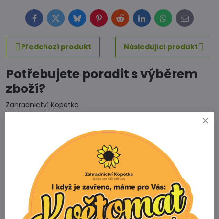
Facebook
Twitter
Bluesky
Pinterest
Reddit
LinkedIn
WhatsApp
E-
mail
Předchozí produkt
Následující produkt
Potřebujete poradit s výběrem
zboží?
Zahradnictví Kopetka
Vedrovice 315
671 75 Loděnice u Moravského Krumlova
Telefon
+420 731 103 985
Prodejna
+420 607 042 662
Email
info@zahradnictvikopetka.cz