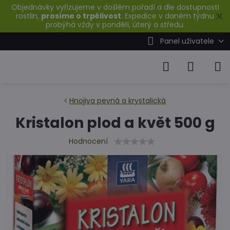
Objednávky vyřizujeme v došlém pořadí a dle dostupnosti
✕
rostlin,
prosíme o trpělivost
. Expedice v daném týdnu
probýhá vždy v pondělí, úterý a středu.
Panel uživatele
Hnojiva pevná a krystalická
Kristalon plod a květ 500 g
Hodnocení