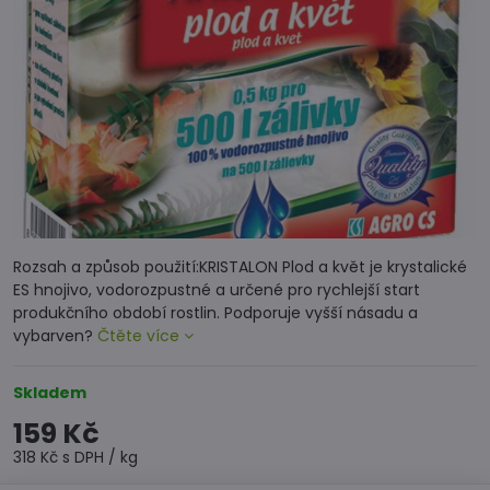
Rozsah a způsob použití:KRISTALON Plod a květ je krystalické
ES hnojivo, vodorozpustné a určené pro rychlejší start
produkčního období rostlin. Podporuje vyšší násadu a
vybarven?
Čtěte více
Skladem
159 Kč
318 Kč
s DPH
/ kg