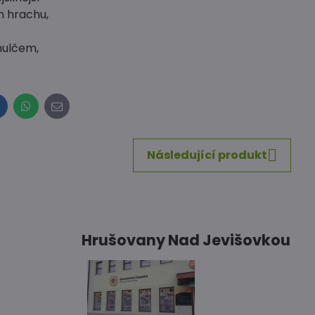
m hrachu,
mulčem,
inkedIn
WhatsApp
E-
mail
Následující produkt
Hrušovany Nad Jevišovkou