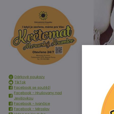
Dárkové poukazy
TikTok
Facebook se soutěží
Facebook - Hrušovany nad
Jevišovkou
Facebook - Ivančice
Pozdní, výnos
Facebook - Miroslav
habitus a pev