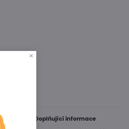
Diskuse
0
Doplňující informace
á vzpřímený
dosahuje