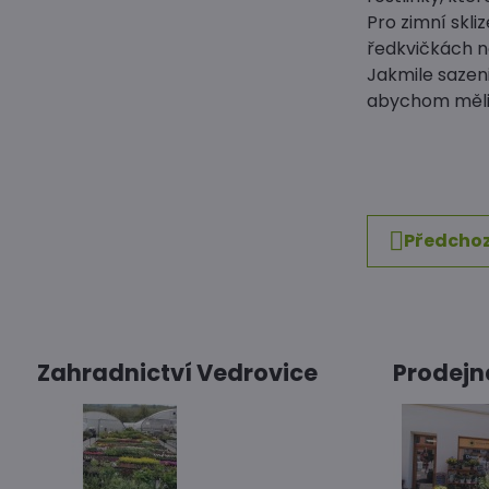
Pro zimní skl
ředkvičkách 
Jakmile sazen
abychom měli 
Předchoz
Zahradnictví Vedrovice
Prodejn