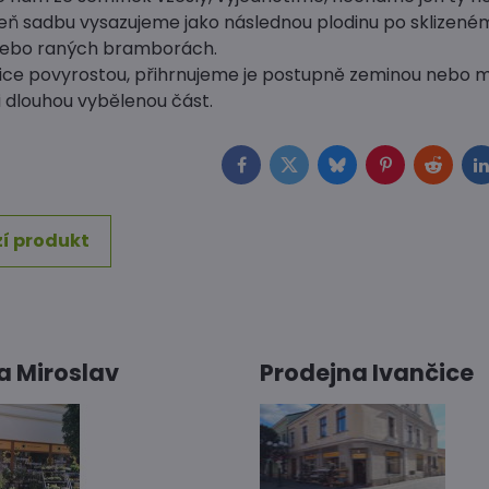
izeň sadbu vysazujeme jako následnou plodinu po sklizené
nebo raných bramborách.
ice povyrostou, přihrnujeme je postupně zeminou nebo 
dlouhou vybělenou část.
Facebook
Twitter
Bluesky
Pinterest
Reddit
L
í produkt
a Miroslav
Prodejna Ivančice