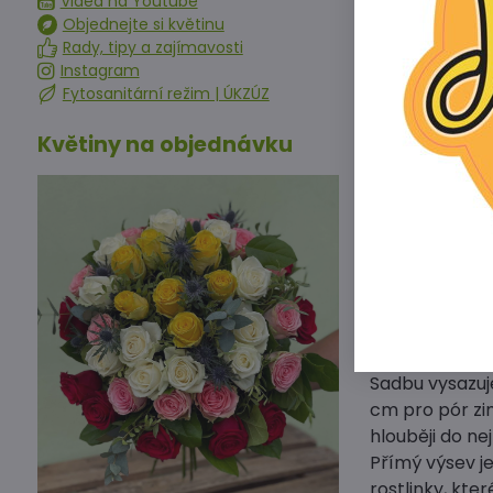
Videa na Youtube
délky 14 - 16 
Objednejte si květinu
Jak pěstovat 
Rady, tipy a zajímavosti
Instagram
Pórek je zele
Fytosanitární režim | ÚKZÚZ
půdách zásobe
Květiny na objednávku
Není náročný 
Pórku se skvěl
tendenci se pě
Pro dubnovou v
vysévat i přím
Letní pór vys
do poloviny k
Pro pozdní a 
až počátkem 
Sadbu vysazuj
cm pro pór zi
hlouběji do n
Přímý výsev j
rostlinky, kte