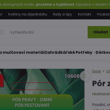
 dostupnosti rostlin,
prosíme o trpělivost
. Expedice v daném t
ví
Květiny na objednávku
Rady a tipy
Kontakt
Poukaz
Hledat
a mulčovací materiál
Zahrádkářské Potřeby
Dárko
Úvod
O
Pór 
Hodnoce
Pozdní, 