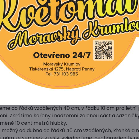
cm.
pór:
nina velmi odolná. Nejlépe prospívá na všech dostatečně
ných živinami a humusem. Vyhovuje mu neutrální půdní 
na polohu, roste dobře i v chladných oblastech.
e daří v sousedství brokolice, zelí a celeru. Mezi vyšší ze
kně vytáhnout a vybělit. Dobře roste také mezi jahodami 
ýsadbu se osivo vysévá od poloviny února do truhlíků, Lze
o na záhon a později sazenice přesadit.
éváme brzy na jaře podle oblasti a počasí, sazenice pak 
větna.
hlavně jarní sklizeň stačí výsev koncem dubna s výsadbou
července.
eme do řádků vzdálených 40 cm, v řádku 10 cm pro letní 
mní. Zkrátíme kořeny i nadzemní zelenou část a sazenič
ejméně 10 centimetrů hlubky.
e možný od dubna do řádků 40 cm vzdálených, křehké a 
ré nám ze semínek vzešly, vyjednotíme, necháme jen ty nej