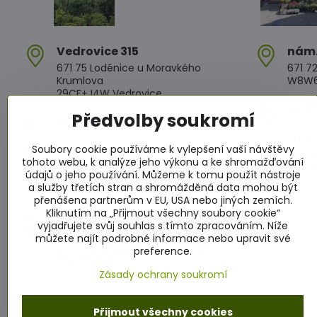
Vedrovice 315
nám​
671 75 Loděnice u Moravkého
671 72
Krumlova
W8W6+
29CF+J4W Vedrovice
+420 
Předvolby soukromí
+420 607 042 662
Otev
Soubory cookie používáme k vylepšení vaší návštěvy
Otevírací doba
PO - Č
tohoto webu, k analýze jeho výkonu a ke shromažďování
PO - PÁ: 08:00 - 11:00 13:00 - 17:00
PÁ: 08
údajů o jeho používání. Můžeme k tomu použít nástroje
SO : 08:00 - 11:30 13:00 - 16:30
SO: 08
a služby třetích stran a shromážděná data mohou být
NE : 08:00 - 11:30 14:00 - 16:00
přenášena partnerům v EU, USA nebo jiných zemích.
Kliknutím na „Přijmout všechny soubory cookie“
Info
vyjadřujete svůj souhlas s tímto zpracováním. Níže
Žádáme zákazníky aby za všech
můžete najít podrobné informace nebo upravit své
okolností dodržovali dopravní
preference.
předpisy §25
Zásady ochrany soukromí
Přijmout všechny cookies