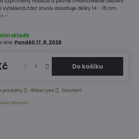
Má vzpřímený habitus a pevné tmavozelené olistění.
vybělená část stvolu dosahuje délky 14 - 16 cm.
ce
rním skladě
e dne:
Pondělí
17. 8. 2026
Kč
Do košíku
k produktu
Hlídací pes
Doručení
siva Moravia