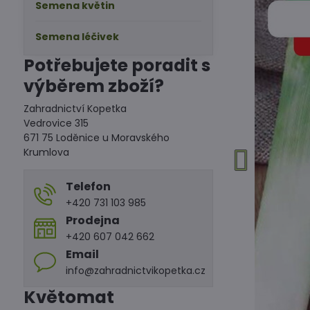
Semena květin
Semena léčivek
Potřebujete poradit s
výběrem zboží?
Zahradnictví Kopetka
Vedrovice 315
671 75 Loděnice u Moravského
Krumlova
Telefon
+420 731 103 985
Prodejna
+420 607 042 662
Email
info@zahradnictvikopetka.cz
Květomat