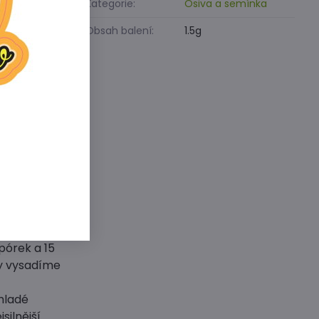
Kategorie:
Osiva a semínka
Obsah balení:
1.5g
 hlubokých
reakce.
leninou má
a saláty.
 jej
přesazujeme
 v červnu
pórek a 15
ky vysadíme
mladé
silnější