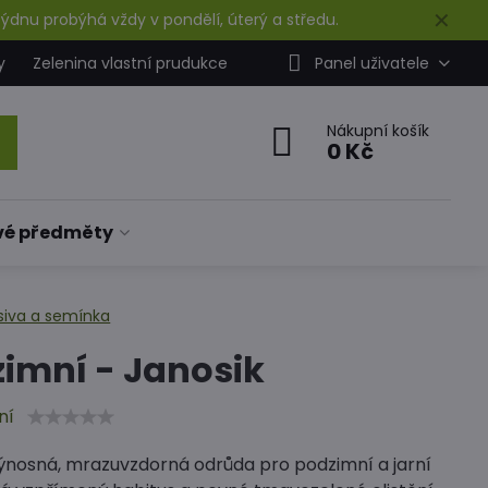
✕
ýdnu probýhá vždy v pondělí, úterý a středu.
y
Zelenina vlastní prudukce
Panel uživatele
Nákupní košík
0 Kč
vé předměty
siva a semínka
zimní - Janosik
ní
výnosná, mrazuvzdorná odrůda pro podzimní a jarní