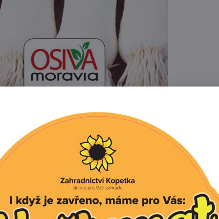
Popis
Recenze
0
ná, mrazuvzdorná odrůda pro podzimní a jarní sklizně. M
né tmavozelené olistění. Konzumní vybělená část stvolu 