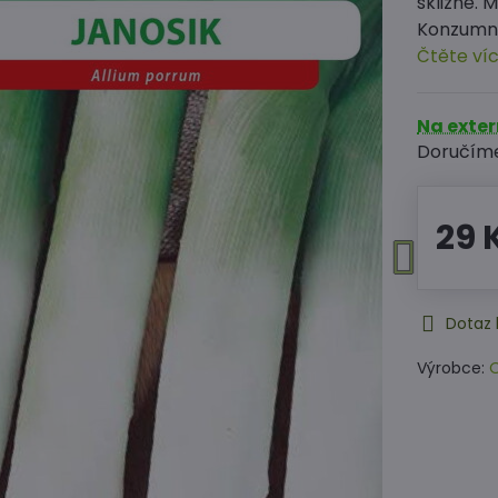
sklizně. 
Konzumní 
Čtěte ví
Na exte
Doručím
29 
Dotaz 
Výrobce:
O