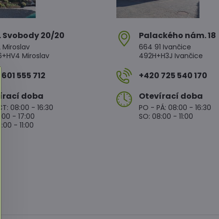
. Svobody 20/20
Palackého nám​. 18
 Miroslav
664 91 Ivančice
HV4 Miroslav
492H+H3J Ivančice
601 555 712
+420 725 540 170
írací doba
Otevírací doba
T: 08:00 - 16:30
PO - PÁ: 08:00 - 16:30
:00 - 17:00
SO: 08:00 - 11:00
:00 - 11:00