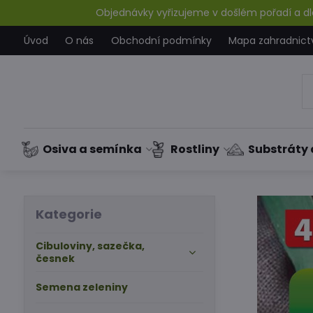
Objednávky vyřizujeme v došlém pořadí a dle
Úvod
O nás
Obchodní podmínky
Mapa zahradnict
Osiva a semínka
Rostliny
Substráty 
Kategorie
Cibuloviny, sazečka,
česnek
Semena zeleniny