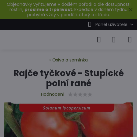
Objednávky vyřizujeme v došlém pořadí a dle dostupnosti
✕
rostlin,
prosíme o trpělivost
. Expedice v daném týdnu
probýhá vždy v pondělí, úterý a středu.
Panel uživatele
Osiva a semínka
Rajče tyčkové - Stupické
polní rané
Hodnocení