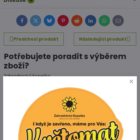
Diskuse
Facebook
Twitter
Bluesky
Pinterest
Reddit
LinkedIn
WhatsApp
E-
mail
Předchozí produkt
Následující produkt
Potřebujete poradit s výběrem
zboží?
Zahradnictví Kopetka
Vedrovice 315
671 75 Loděnice u Moravského Krumlova
Telefon
+420 731 103 985
Prodejna
+420 607 042 662
Email
info@zahradnictvikopetka.cz