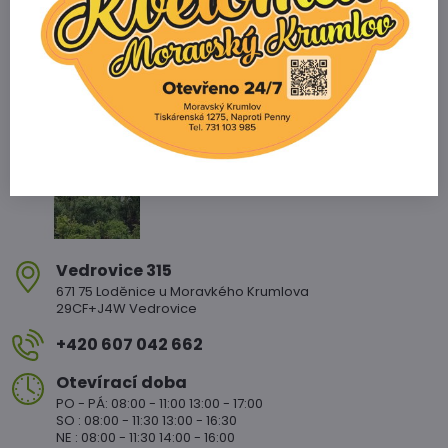
Zahradnictví Vedrovice
Vedrovice 315
671 75 Loděnice u Moravkého Krumlova
29CF+J4W Vedrovice
+420 607 042 662
Otevírací doba
PO - PÁ: 08:00 - 11:00 13:00 - 17:00
SO : 08:00 - 11:30 13:00 - 16:30
NE : 08:00 - 11:30 14:00 - 16:00