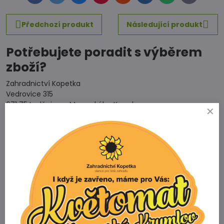
mail
Předchozí produkt
Následující produkt
Potřebujete poradit s výběrem
zboží?
Zahradnictví Kopetka
Vedrovice 315
671 75 Loděnice u Moravského Krumlova
Telefon
+420 731 103 985
Prodejna
+420 607 042 662
Email
info@zahradnictvikopetka.cz