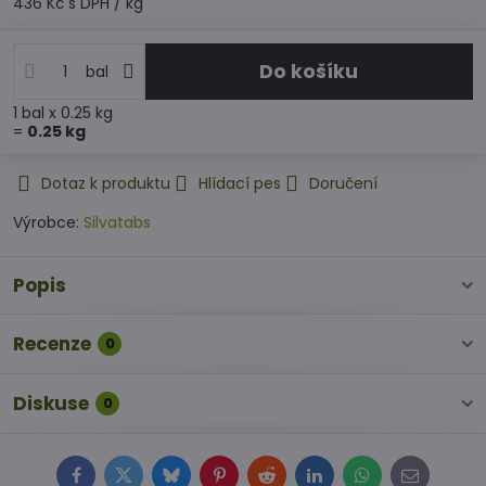
436 Kč
s DPH
/ kg
Do košíku
bal
1
bal
x 0.25 kg
=
0.25
kg
Dotaz k produktu
Hlídací pes
Doručení
Výrobce:
Silvatabs
Popis
Recenze
0
Diskuse
0
Facebook
Twitter
Bluesky
Pinterest
Reddit
LinkedIn
WhatsApp
E-