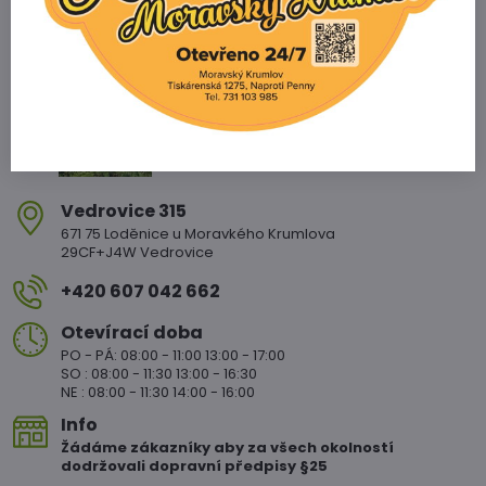
Zahradnictví Vedrovice
Vedrovice 315
671 75 Loděnice u Moravkého Krumlova
29CF+J4W Vedrovice
+420 607 042 662
Otevírací doba
PO - PÁ: 08:00 - 11:00 13:00 - 17:00
SO : 08:00 - 11:30 13:00 - 16:30
NE : 08:00 - 11:30 14:00 - 16:00
Info
Žádáme zákazníky aby za všech okolností
dodržovali dopravní předpisy §25