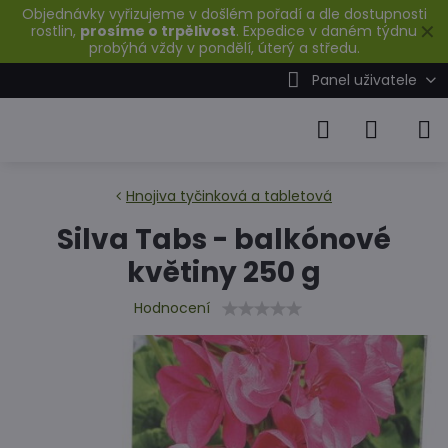
Objednávky vyřizujeme v došlém pořadí a dle dostupnosti
✕
rostlin,
prosíme o trpělivost
. Expedice v daném týdnu
probýhá vždy v pondělí, úterý a středu.
Panel uživatele
Hnojiva tyčinková a tabletová
Silva Tabs - balkónové
květiny 250 g
Hodnocení