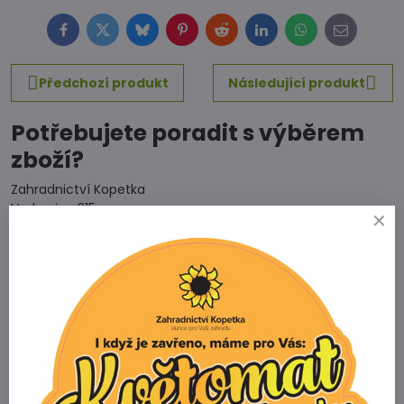
Facebook
Twitter
Bluesky
Pinterest
Reddit
LinkedIn
WhatsApp
E-
mail
Předchozí produkt
Následující produkt
Potřebujete poradit s výběrem
zboží?
Zahradnictví Kopetka
Vedrovice 315
671 75 Loděnice u Moravského Krumlova
Telefon
+420 731 103 985
Prodejna
+420 607 042 662
Email
info@zahradnictvikopetka.cz