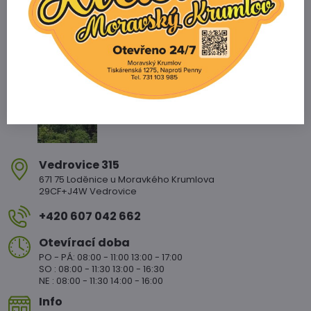
Zahradnictví Vedrovice
Vedrovice 315
671 75 Loděnice u Moravkého Krumlova
29CF+J4W Vedrovice
+420 607 042 662
Otevírací doba
PO - PÁ: 08:00 - 11:00 13:00 - 17:00
SO : 08:00 - 11:30 13:00 - 16:30
NE : 08:00 - 11:30 14:00 - 16:00
Info