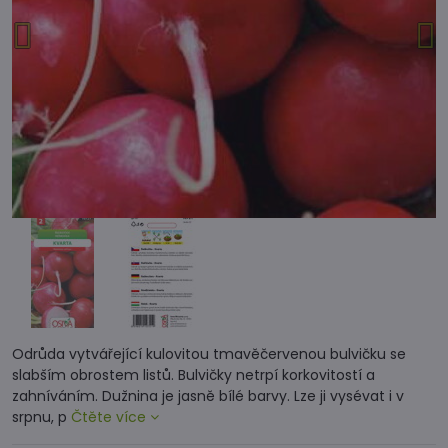
Odrůda vytvářející kulovitou tmavěčervenou bulvičku se
slabším obrostem listů. Bulvičky netrpí korkovitostí a
zahníváním. Dužnina je jasně bílé barvy. Lze ji vysévat i v
srpnu, p
Čtěte více