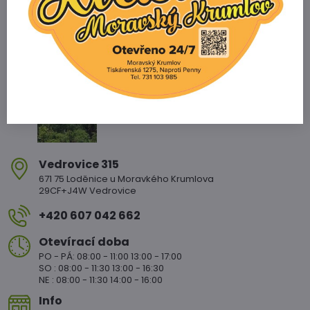
Zahradnictví Vedrovice
Vedrovice 315
671 75 Loděnice u Moravkého Krumlova
29CF+J4W Vedrovice
+420 607 042 662
Otevírací doba
PO - PÁ: 08:00 - 11:00 13:00 - 17:00
SO : 08:00 - 11:30 13:00 - 16:30
NE : 08:00 - 11:30 14:00 - 16:00
Info