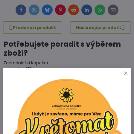
Facebook
Twitter
Bluesky
Pinterest
Reddit
LinkedIn
WhatsApp
E-
mail
Předchozí produkt
Následující produkt
Potřebujete poradit s výběrem
zboží?
Zahradnictví Kopetka
Vedrovice 315
671 75 Loděnice u Moravského Krumlova
Telefon
+420 731 103 985
Prodejna
+420 607 042 662
Email
info@zahradnictvikopetka.cz