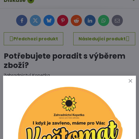
Diskuse
Facebook
Twitter
Bluesky
Pinterest
Reddit
LinkedIn
WhatsApp
E-
mail
Předchozí produkt
Následující produkt
Potřebujete poradit s výběrem
zboží?
Zahradnictví Kopetka
Vedrovice 315
671 75 Loděnice u Moravského Krumlova
Telefon
+420 731 103 985
Prodejna
+420 607 042 662
Email
info@zahradnictvikopetka.cz