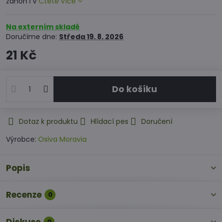
záhon i v
Čtěte více
Na externím skladě
Doručíme dne:
Středa
19. 8. 2026
21 Kč
Do košíku
Dotaz k produktu
Hlídací pes
Doručení
Výrobce:
Osiva Moravia
Popis
Recenze
0
0