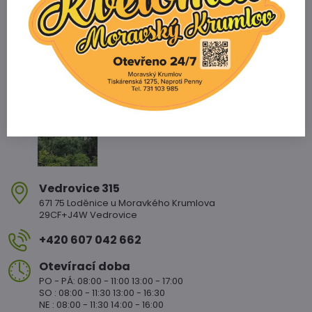
Zahradnictví Vedrovice
Vedrovice 315
671 75 Loděnice u Moravkého Krumlova
29CF+J4W Vedrovice
+420 607 042 662
Otevírací doba
PO - PÁ: 08:00 - 11:00 13:00 - 17:00
SO : 08:00 - 11:30 13:00 - 16:30
NE : 08:00 - 11:30 14:00 - 16:00