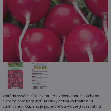
Odrůda vyvářející kulovitou tmavěčervenou bulvičku se
slabším obrostem listů. Bulvičky netrpí korkovitostí a
zahníváním. Dužnina je jasně bílé barvy. Lze ji vysévat na