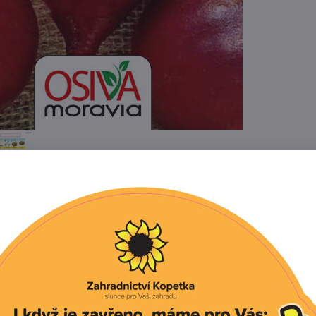
Popis
Recenze
0
růda s kulovitou bulvou. Šťavnatá dužnina je vhodná pro
 dobře skladovatelná. Vyséváme přímo 2 cm hluboko.