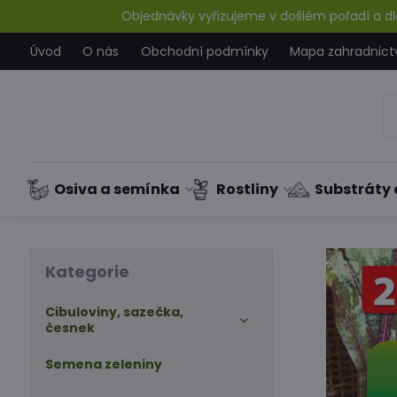
Objednávky vyřizujeme v došlém pořadí a dle
Úvod
O nás
Obchodní podmínky
Mapa zahradnict
Osiva a semínka
Rostliny
Substráty 
Kategorie
Cibuloviny, sazečka,
česnek
Semena zeleniny