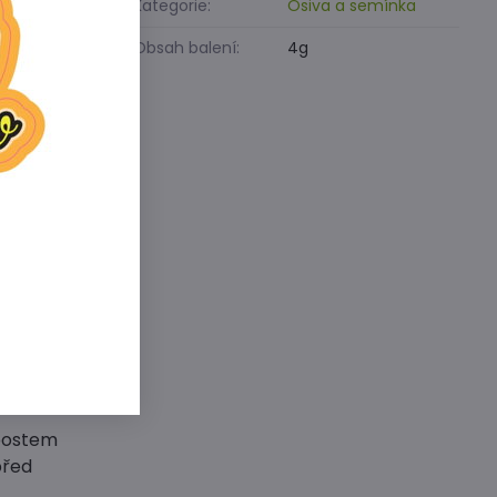
Kategorie:
Osiva a semínka
Obsah balení:
4g
 těžkou
 příliš
 česnek.
chceme
 ji mohli
 2–4 cm.
me a
háme je na
mpostem
před