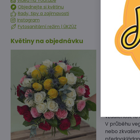
Videa na Youtube
Jak pěstovat 
Objednejte si květinu
Rady, tipy a zajímavosti
Červená salát
Instagram
půdu, na živi
Fytosanitární režim | ÚKZÚZ
kyselou, pom
Květiny na objednávku
Pro červenou ř
Naopak jí nes
Semena červe
sklízet malé b
Červenou řepu
sklízet průběž
Osivo vysévám
Vyséváme 15–2
zalijeme.
Když rostlinky
vzdálenost 10 
V průběhu veg
nebo zkvašený
předpokládano