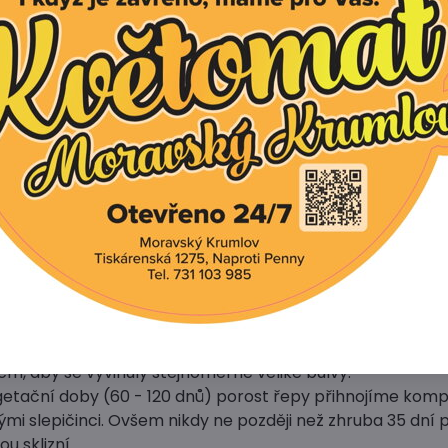
červenou řepu:
ová řepa potřebuje ke zdárnému růstu lehkou až středně
ny bohatou dobře propustnou s pH 6,5–6,8. Když máme půdu
ůže nám podzimní vápnění. Před výsevem nehnojíme!
epu jsou dobrými sousedy kedlubny, okurky, salát, cibule,
vědčí sousedství s bramborami, rajčaty a mangoldem.
né řepy vyséváme od poloviny dubna do června. Když 
ulvičky, vysejeme semínka později.
 můžeme také vysévat v týdenních intervalech, abychom
ně.
e do řádků vzdálených cca 40 cm od sebe a do hloubky
0 g osiva na 10 m². Po vysetí řádky přihrneme, přitiskne
 červené řepy vzejdou a vytvoří nejméně tři lístky, protr
cm, aby se vyvinuly stejnoměrně veliké bulvy.
etační doby (60 - 120 dnů) porost řepy přihnojíme ko
mi slepičinci. Ovšem nikdy ne později než zhruba 35 dní 
u sklizní.