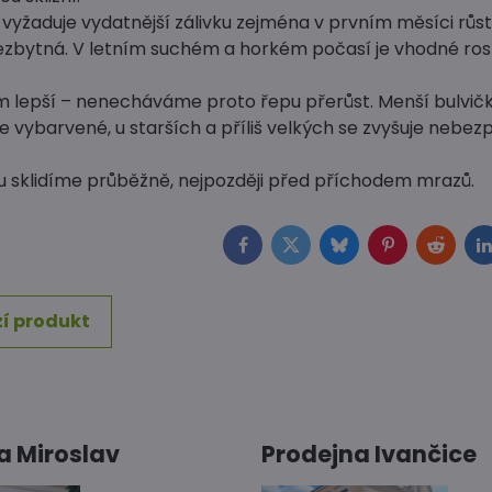
yžaduje vydatnější zálivku zejména v prvním měsíci růstu.
nezbytná. V letním suchém a horkém počasí je vhodné ro
m lepší – nenecháváme proto řepu přerůst. Menší bulvičk
 vybarvené, u starších a příliš velkých se zvyšuje nebez
 sklidíme průběžně, nejpozději před příchodem mrazů.
Facebook
Twitter
Bluesky
Pinterest
Reddit
L
í produkt
a Miroslav
Prodejna Ivančice