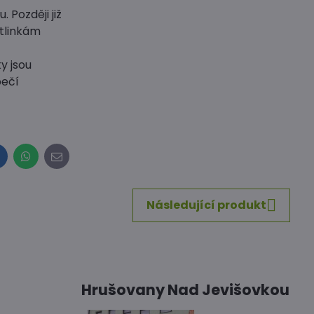
 Později již
stlinkám
y jsou
pečí
inkedIn
WhatsApp
E-
mail
Následující produkt
Hrušovany Nad Jevišovkou