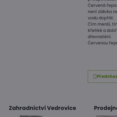
Červená řepa v
není zálivka 
vodu dopřát.
Čím menší, tí
křehké a dobře
dřevnatění.
Červenou řepu
Předchoz
Zahradnictví Vedrovice
Prodejn