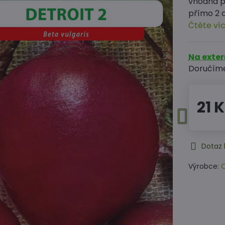
vhodná p
přímo 2 
Čtěte ví
Na exte
Doručím
21 
Dotaz 
Výrobce:
O