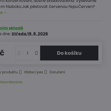
ro konzervování, dobře skladovatelná. Vyséváme
cm hluboko.Jak pěstovat červenou řepu:Červen?
ce
rním skladě
e dne:
Středa
19. 8. 2026
Kč
Do košíku
k produktu
Hlídací pes
Doručení
siva Moravia