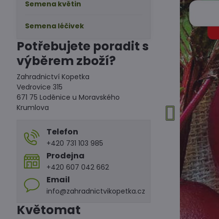
Semena květin
Semena léčivek
Potřebujete poradit s
výběrem zboží?
Zahradnictví Kopetka
Vedrovice 315
671 75 Loděnice u Moravského
Krumlova
Telefon
+420 731 103 985
Prodejna
+420 607 042 662
Email
info@zahradnictvikopetka.cz
Květomat