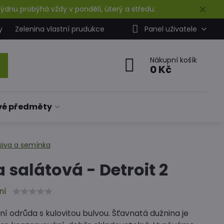
✕
ýdnu probýhá vždy v pondělí, úterý a středu.
y
Zelenina vlastní prudukce
Panel uživatele
Nákupní košík
0 Kč
vé předměty
siva a semínka
 salátová - Detroit 2
ní
í odrůda s kulovitou bulvou. Šťavnatá dužnina je