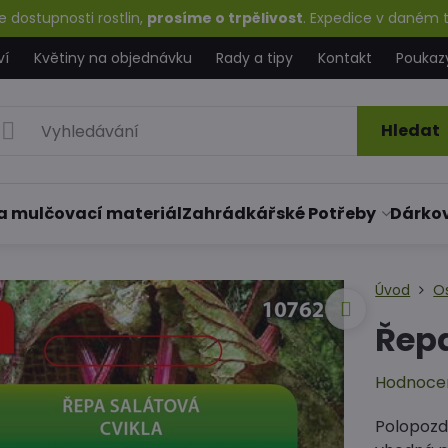
 dostupnosti rostlin,
prosíme o trpělivost
. Expedice v daném t
ví
Květiny na objednávku
Rady a tipy
Kontakt
Poukaz
Hledat
a mulčovací materiál
Zahrádkářské Potřeby
Dárko
Úvod
O
Řepa
Hodnoce
Polopozdn