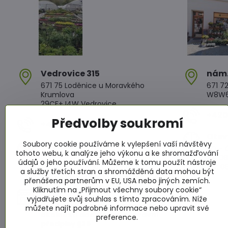
Vedrovice 315
nám​
671 75 Loděnice u Moravkého
671 72
Krumlova
W8W6+
29CF+J4W Vedrovice
+420 
Předvolby soukromí
+420 607 042 662
Otev
Soubory cookie používáme k vylepšení vaší návštěvy
Otevírací doba
PO - Č
tohoto webu, k analýze jeho výkonu a ke shromažďování
PO - PÁ: 08:00 - 11:00 13:00 - 17:00
PÁ: 08
údajů o jeho používání. Můžeme k tomu použít nástroje
SO : 08:00 - 11:30 13:00 - 16:30
SO: 08
a služby třetích stran a shromážděná data mohou být
NE : 08:00 - 11:30 14:00 - 16:00
přenášena partnerům v EU, USA nebo jiných zemích.
Kliknutím na „Přijmout všechny soubory cookie“
Info
vyjadřujete svůj souhlas s tímto zpracováním. Níže
Žádáme zákazníky aby za všech
můžete najít podrobné informace nebo upravit své
okolností dodržovali dopravní
preference.
předpisy §25