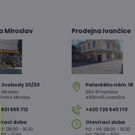
a Miroslav
Prodejna Ivančice
. Svobody 20/20
Palackého nám​. 18
 Miroslav
664 91 Ivančice
HV4 Miroslav
492H+H3J Ivančice
601 555 712
+420 725 540 170
írací doba
Otevírací doba
T: 08:00 - 16:30
PO - PÁ: 08:00 - 16:30
:00 - 17:00
SO: 08:00 - 11:00