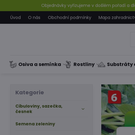
Objednávky vyřizujeme v došlém pořadí a dle
Úvod
O nás
Obchodní podmínky
Mapa zahradnict
Osiva a semínka
Rostliny
Substráty 
Kategorie
Cibuloviny, sazečka,
česnek
Semena zeleniny