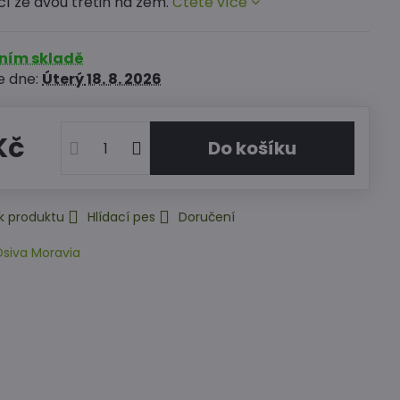
cí ze dvou třetin na zem.
Čtěte více
rním skladě
e dne:
Úterý
18. 8. 2026
Kč
Do košíku
k produktu
Hlídací pes
Doručení
siva Moravia