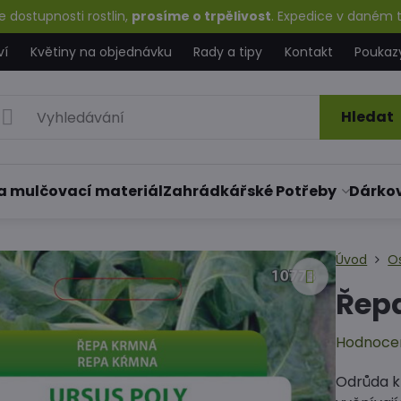
 dostupnosti rostlin,
prosíme o trpělivost
. Expedice v daném t
ví
Květiny na objednávku
Rady a tipy
Kontakt
Poukaz
Hledat
a mulčovací materiál
Zahrádkářské Potřeby
Dárko
Úvod
O
Řepa
Hodnoce
Odrůda kr