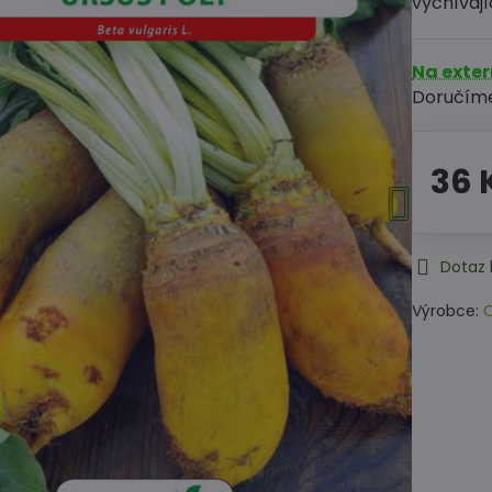
vyčnívají
Na exte
Doručím
36 
Dotaz 
Výrobce:
O