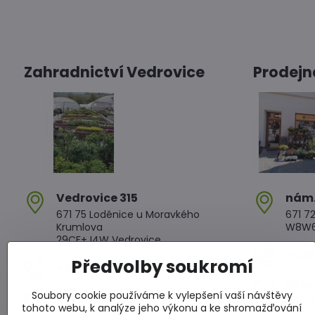
Zahradnictví Vedrovice
Prodejn
Vedrovice 315
nám​
671 75 Loděnice u Moravkého
671 72
Krumlova
W8W6+
29CF+J4W Vedrovice
+420 
Předvolby soukromí
+420 607 042 662
Otev
Soubory cookie používáme k vylepšení vaší návštěvy
Otevírací doba
PO - Č
tohoto webu, k analýze jeho výkonu a ke shromažďování
PO - PÁ: 08:00 - 11:00 13:00 - 17:00
PÁ: 08