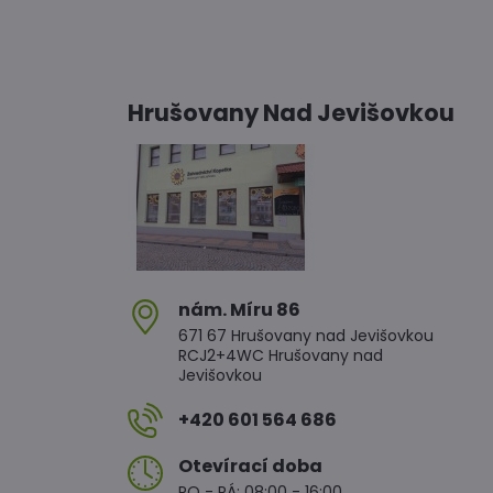
Hrušovany Nad Jevišovkou
nám​. Míru 86
671 67 Hrušovany nad Jevišovkou
RCJ2+4WC Hrušovany nad
Jevišovkou
+420 601 564 686
Otevírací doba
PO - PÁ: 08:00 - 16:00