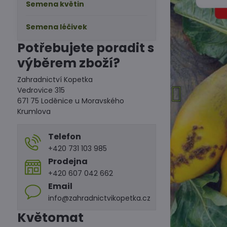
Semena květin
Semena léčivek
Potřebujete poradit s
výběrem zboží?
Zahradnictví Kopetka
Vedrovice 315
671 75 Loděnice u Moravského
Krumlova
Telefon
+420 731 103 985
Prodejna
+420 607 042 662
Email
info@zahradnictvikopetka.cz
Květomat