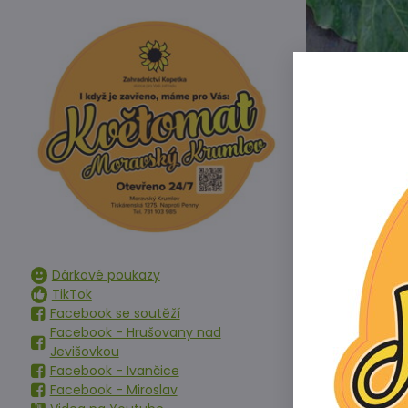
Dárkové poukazy
Odrůda krmné ř
TikTok
třetin na zem.
Facebook se soutěží
Facebook - Hrušovany nad
Jevišovkou
Facebook - Ivančice
Facebook - Miroslav