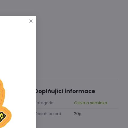
Diskuse
0
Doplňující informace
í ze dvou
Kategorie:
Osiva a semínka
Obsah balení:
20g