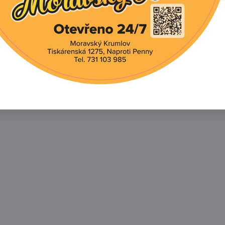
Facebook
Twitter
Bluesky
Pinterest
Reddit
L
í produkt