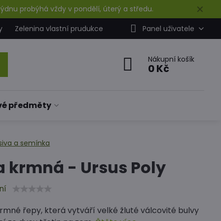
✕
ýdnu probýhá vždy v pondělí, úterý a středu.
y
Zelenina vlastní prudukce
Panel uživatele
Nákupní košík
0 Kč
vé předměty
siva a semínka
 krmná - Ursus Poly
ní
mné řepy, která vytváří velké žluté válcovité bulvy