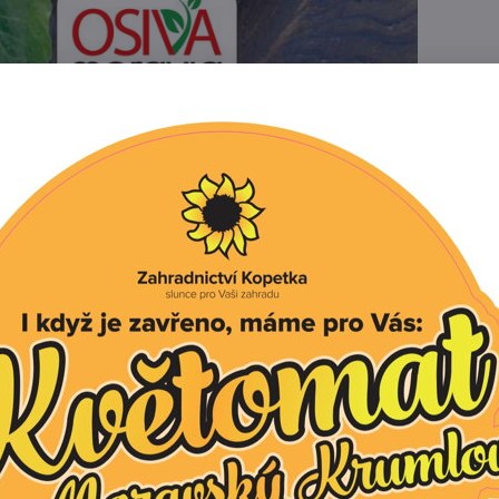
Popis
Recenze
0
epy, která vytváří velké žluté válcovité bulvy vyčnívajíc