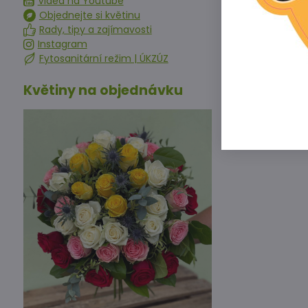
Videa na Youtube
Objednejte si květinu
Rady, tipy a zajímavosti
Instagram
Předchoz
Fytosanitární režim | ÚKZÚZ
Květiny na objednávku