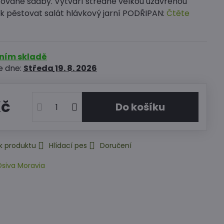
ované sadby. Vytváří středně vělkou uzavřenou
ak pěstovat salát hlávkový jarní PODŘIPAN:
Čtěte
rním skladě
e dne:
Středa
19. 8. 2026
Kč
Do košíku
k produktu
Hlídací pes
Doručení
siva Moravia