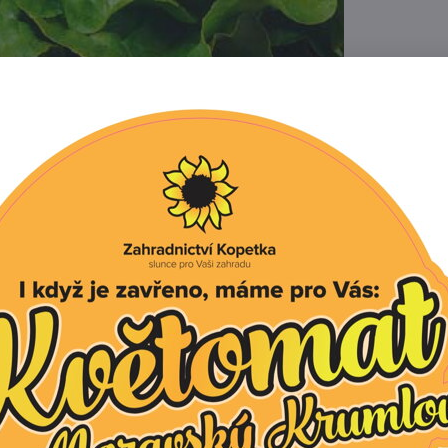
Popis
Recenze
0
o salátu vhodná pro pěstování ve volné půdě z předpěs
í středně vělkou uzavřenou hlávku.