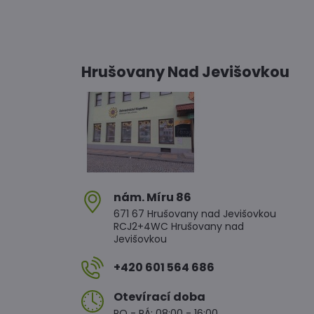
Hrušovany Nad Jevišovkou
nám​. Míru 86
671 67 Hrušovany nad Jevišovkou
RCJ2+4WC Hrušovany nad
Jevišovkou
+420 601 564 686
Otevírací doba
PO - PÁ: 08:00 - 16:00