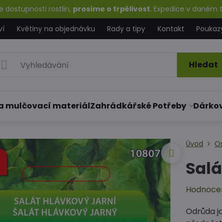
 dostupnosti rostlin,
prosíme o trpělivost
. Expedice v daném t
ví
Květiny na objednávku
Rady a tipy
Kontakt
Poukaz
Hledat
a mulčovací materiál
Zahrádkářské Potřeby
Dárko
Úvod
O
Salá
Hodnoce
Odrůda j