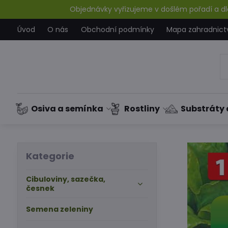
Objednávky vyřizujeme v došlém pořadí a dle
Úvod
O nás
Obchodní podmínky
Mapa zahradnict
Osiva a semínka
Rostliny
Substráty 
Kategorie
Cibuloviny, sazečka,
česnek
Semena zeleniny