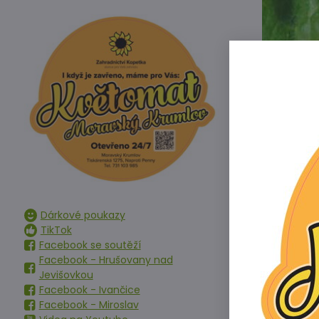
Dárkové poukazy
TikTok
Facebook se soutěží
Facebook - Hrušovany nad
Jevišovkou
Facebook - Ivančice
Odrůda jarníh
Facebook - Miroslav
sadby. Vytvář