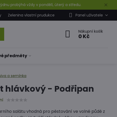
✕
ýdnu probýhá vždy v pondělí, úterý a středu.
y
Zelenina vlastní prudukce
Panel uživatele
Nákupní košík
0 Kč
vé předměty
siva a semínka
t hlávkový - Podřipan
ní
arního salátu vhodná pro pěstování ve volné půdě z