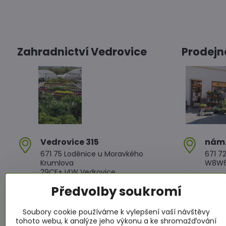
Zahradnictví Vedrovice
Prodejn
Vedrovice 315
nám​
671 75 Loděnice u Moravkého
671 72
Krumlova
W8W6+
29CF+J4W Vedrovice
+420 
Předvolby soukromí
+420 607 042 662
Otev
Soubory cookie používáme k vylepšení vaší návštěvy
Otevírací doba
PO - Č
tohoto webu, k analýze jeho výkonu a ke shromažďování
PO - PÁ: 08:00 - 11:00 13:00 - 17:00
PÁ: 08