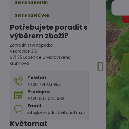
Semena květin
Semena léčivek
Potřebujete poradit s
výběrem zboží?
Zahradnictví Kopetka
Vedrovice 315
671 75 Loděnice u Moravského
Krumlova
Telefon
+420 731 103 985
Prodejna
+420 607 042 662
Email
info@zahradnictvikopetka.cz
Květomat