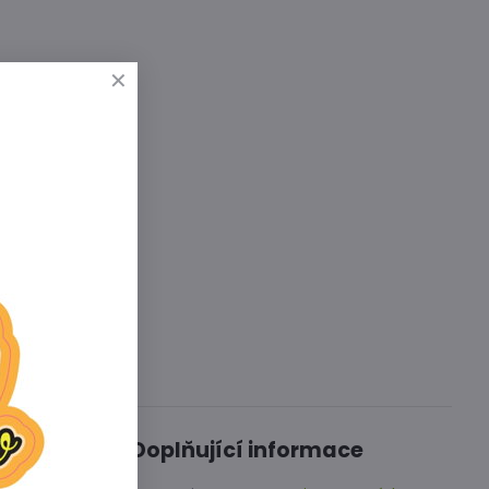
Diskuse
0
Doplňující informace
tované