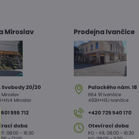
a Miroslav
Prodejna Ivančice
. Svobody 20/20
Palackého nám​. 18
 Miroslav
664 91 Ivančice
HV4 Miroslav
492H+H3J Ivančice
601 555 712
+420 725 540 170
írací doba
Otevírací doba
T: 08:00 - 16:30
PO - PÁ: 08:00 - 16:30
:00 - 17:00
SO: 08:00 - 11:00