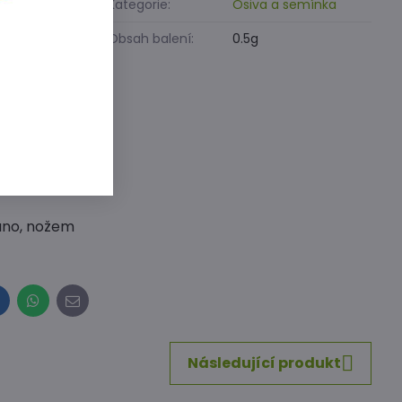
Kategorie:
Osiva a semínka
Obsah balení:
0.5g
ustnou půdu,
ivinami.
a a března.
chráníme
ráno, nožem
inkedIn
WhatsApp
E-
mail
Následující produkt