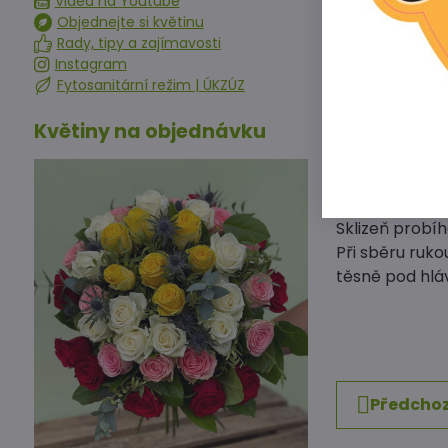
Videa na Youtube
Jak pěstovat 
Objednejte si květinu
Rady, tipy a zajímavosti
Odrůda raného
Instagram
Vyžaduje úrodn
Fytosanitární režim | ÚKZÚZ
schopnou dobř
Květiny na objednávku
Výséváme do c
Sazenice pře
Během vegeta
hlavně před, 
Sklizeň probí
Při sběru ruk
těsně pod hlá
Předchoz