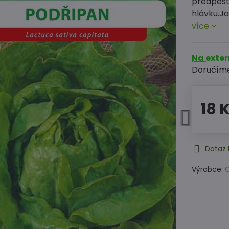
předpěst
hlávku.J
více
Na exte
Doručím
18 
Dotaz 
Výrobce:
O