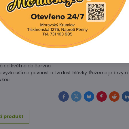
salát hlávkový jarní PODŘIPAN:
 jarního salátu.
ou, kvalitní, hlinitopísčitou, dostatečně vzdušnou a prop
e zadržovat vodu. Salát je náročný také na zásobování ž
hráněných prostor skleníku nebo fóliovníku během únor
sazujeme do volné půdy během března a dubna.
ce kypříme půdu mezi řadami, zavlažujeme, plejeme a 
slimáky a mšicemi.
há od května do června.
ou vyzkoušíme pevnost a tvrdost hlávky. Řežeme je brzy 
vkou.
Facebook
Twitter
Bluesky
Pinterest
Reddit
L
í produkt