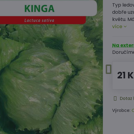
Typ ledov
dobře uza
květu. Má
více
Na exte
Doručím
21 
Dotaz 
Výrobce:
O