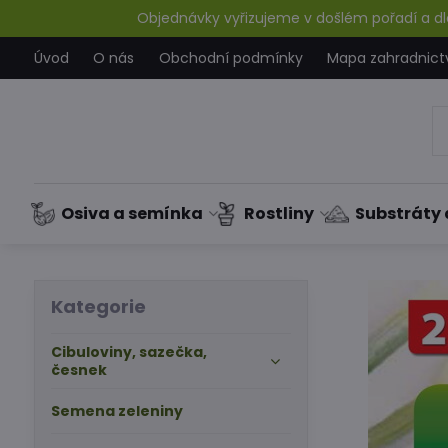
Objednávky vyřizujeme v došlém pořadí a dle
Úvod
O nás
Obchodní podmínky
Mapa zahradnict
Osiva a semínka
Rostliny
Substráty 
Kategorie
Cibuloviny, sazečka,
česnek
Semena zeleniny