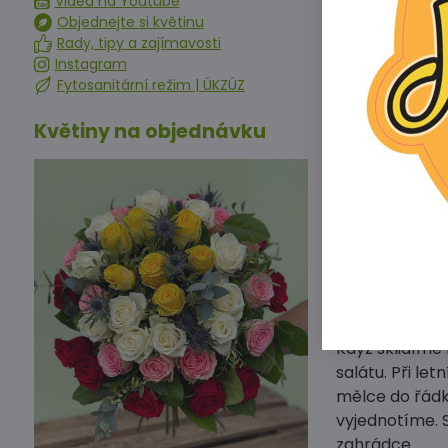
Videa na Youtube
Jak pěstovat s
Objednejte si květinu
Rady, tipy a zajímavosti
Ledový salát v
Instagram
propustnou pů
Fytosanitární režim | ÚKZÚZ
ale také na zá
Květiny na objednávku
Místo pro výs
ani průvan. Z
Saláty bývají 
tymiánu, kopru
slimáky odrazu
Brzy na jaře
výsadby do vl
Předpěstované
Velkohlávkové
Když sklidíme
salátu. Při l
mělce do řádk
vyjednotíme. 
zahrádce.