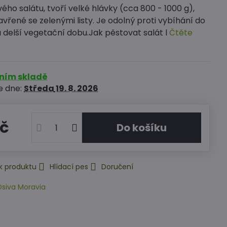
ého salátu, tvoří velké hlávky (cca 800 - 1000 g),
vřené se zelenými listy. Je odolný proti vybíhání do
 delší vegetační dobu.Jak pěstovat salát l
Čtěte
rním skladě
e dne:
Středa
19. 8. 2026
Kč
Do košíku
k produktu
Hlídací pes
Doručení
siva Moravia