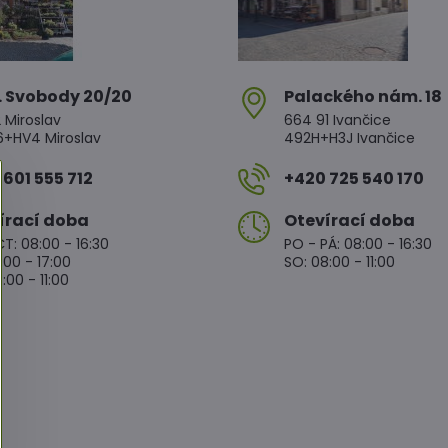
. Svobody 20/20
Palackého nám​. 18
 Miroslav
664 91 Ivančice
HV4 Miroslav
492H+H3J Ivančice
601 555 712
+420 725 540 170
írací doba
Otevírací doba
T: 08:00 - 16:30
PO - PÁ: 08:00 - 16:30
:00 - 17:00
SO: 08:00 - 11:00
:00 - 11:00