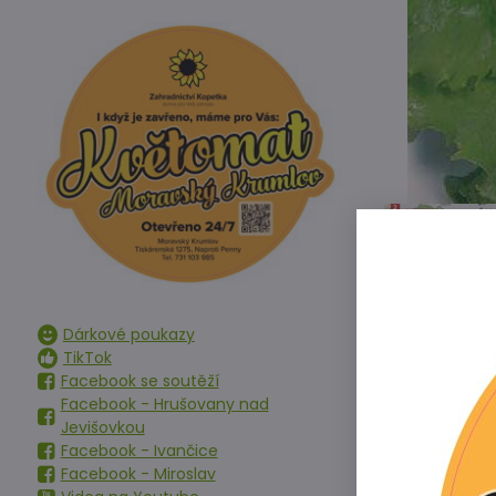
Dárkové poukazy
TikTok
Facebook se soutěží
Facebook - Hrušovany nad
Jevišovkou
Facebook - Ivančice
Typ ledového s
Facebook - Miroslav
zelenými listy