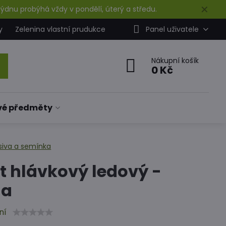
✕
ýdnu probýhá vždy v pondělí, úterý a středu.
y
Zelenina vlastní prudukce
Panel uživatele
Nákupní košík
0 Kč
vé předměty
siva a semínka
t hlávkový ledový -
ga
ní