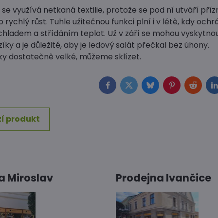
 se využívá netkaná textilie, protože se pod ní utváří příz
 rychlý růst. Tuhle užitečnou funkci plní i v létě, kdy ochrá
hladem a střídáním teplot. Už v září se mohou vyskytnout
ky a je důležité, aby je ledový salát přečkal bez úhony.
vky dostatečně velké, můžeme sklízet.
Facebook
Twitter
Bluesky
Pinterest
Reddit
L
í produkt
a Miroslav
Prodejna Ivančice