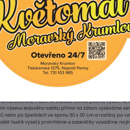
alát ledový:
yžaduje úrodnou, kvalitní, hlinitopísčitou, dostatečně vzd
du, schopnou dobře zadržovat vodu. Salát je náročný nej
sobování živinami.
ev či výsadbu ledového salátu volíme slunné a vzdušné, s
a horkého počasí mu bude vyhovovat mírné zastínění.
častou pochoutkou slimáků. Vyplatí se pěstovat jej v blízk
, šalvěje, měsíčku, petržele nebo pažitky. Tyto aromatick
jí.
 vyséváme semínka 8 až 12 týdnů před předpokládaným t
hkých výsevních substrátů do hloubky 0,5 až 1 cm.
 sazeničky vysazujeme při 4 – 6 pravých listech mělce 
 ledové saláty vysazujeme mělce do sponů 30 x 30 cm.
 ranou zeleninu, můžeme každou volnou plochu využít na 
etním výsevu ledového salátu přímo na záhon vyséváme s
ů nebo po špetkách ve sponu 30 x 30 cm a rostliny po vze
Salát hustě vysetý protrháme a sazeničky vysadíme na ji