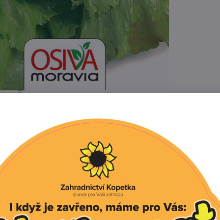
Popis
Recenze
0
alátu, tvoří velké hlávky (cca 800 - 1000 g), dobře uzav
. Je odolný proti vybíhání do květu. Má delší vegetační do