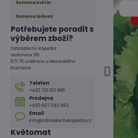
Semena květin
Semena léčivek
Potřebujete poradit s
výběrem zboží?
Zahradnictví Kopetka
Vedrovice 315
671 75 Loděnice u Moravského
Krumlova
Telefon
+420 731 103 985
Prodejna
+420 607 042 662
Email
info@zahradnictvikopetka.cz
Květomat