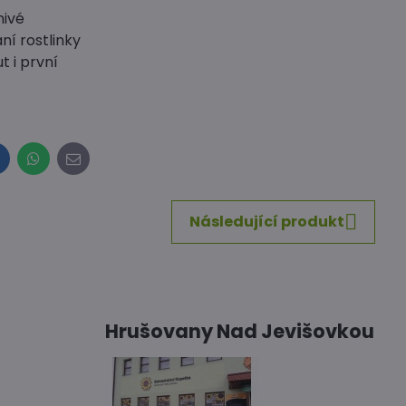
nivé
ní rostlinky
 i první
inkedIn
WhatsApp
E-
mail
Následující produkt
Hrušovany Nad Jevišovkou