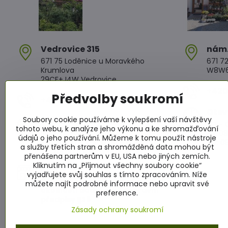
Vedrovice 315
nám​
671 75 Loděnice u Moravkého
671 72
Krumlova
W8W6+
29CF+J4W Vedrovice
+420 
Předvolby soukromí
+420 607 042 662
Otev
Soubory cookie používáme k vylepšení vaší návštěvy
Otevírací doba
PO - Č
tohoto webu, k analýze jeho výkonu a ke shromažďování
PO - PÁ: 08:00 - 11:00 13:00 - 17:00
PÁ: 08
údajů o jeho používání. Můžeme k tomu použít nástroje
SO : 08:00 - 11:30 13:00 - 16:30
SO: 08
a služby třetích stran a shromážděná data mohou být
NE : 08:00 - 11:30 14:00 - 16:00
přenášena partnerům v EU, USA nebo jiných zemích.
Kliknutím na „Přijmout všechny soubory cookie“
Info
vyjadřujete svůj souhlas s tímto zpracováním. Níže
Žádáme zákazníky aby za všech
můžete najít podrobné informace nebo upravit své
okolností dodržovali dopravní
preference.
předpisy §25
Zásady ochrany soukromí