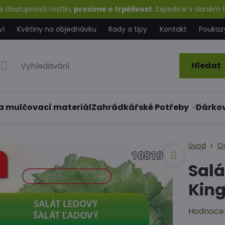
 dostupnosti rostlin,
prosíme o trpělivost
. Expedice v daném t
ví
Květiny na objednávku
Rady a tipy
Kontakt
Poukaz
Hledat
a mulčovací materiál
Zahrádkářské Potřeby
Dárko
Úvod
O
Salá
Kin
Hodnoce