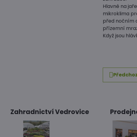
Hlavně na jaře
mikroklima pro
před nočním c
přízemní mrazí
Když jsou hlá
Předchoz
Zahradnictví Vedrovice
Prodejn