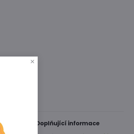
Diskuse
0
Doplňující informace
řené se
bu.