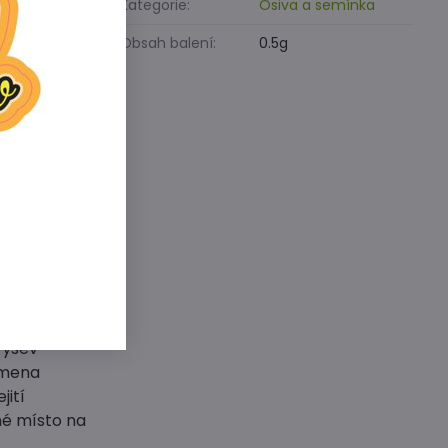
Kategorie:
Osiva a semínka
Obsah balení:
0.5g
ušnou a
en na vláhu,
alátu nevadí
osti
é bylinky
ermínem
na záhon.
výsev
emena
jití
né místo na