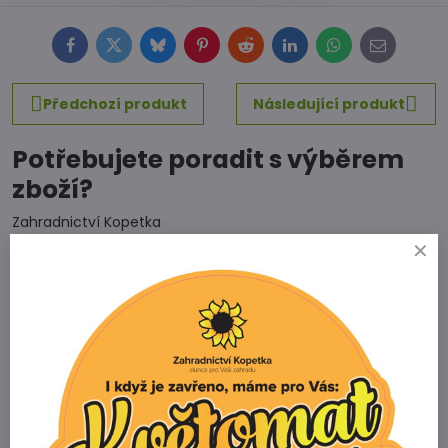
Facebook
Twitter
Bluesky
Pinterest
Reddit
LinkedIn
WhatsApp
E-
mail
Předchozí produkt
Následující produkt
Potřebujete poradit s výběrem
zboží?
Zahradnictví Kopetka
Vedrovice 315
671 75 Loděnice u Moravského Krumlova
Telefon
+420 731 103 985
Prodejna
+420 607 042 662
Email
info@zahradnictvikopetka.cz