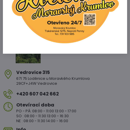
Zahradnictví Vedrovice
Vedrovice 315
671 75 Loděnice u Moravkého Krumlova
29CF+J4W Vedrovice
+420 607 042 662
Otevírací doba
PO - PÁ: 08:00 - 11:00 13:00 - 17:00
SO : 08:00 - 11:30 13:00 - 16:30
NE : 08:00 - 11:30 14:00 - 16:00
Info