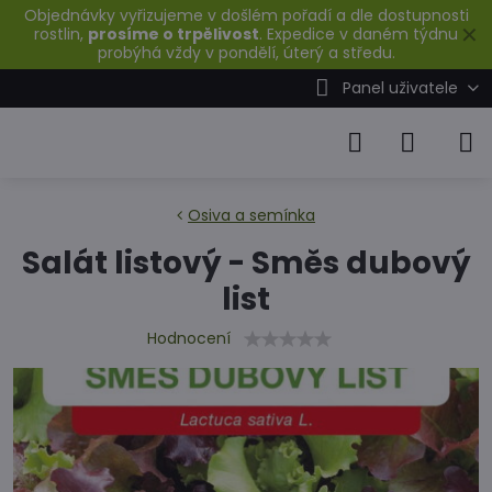
Objednávky vyřizujeme v došlém pořadí a dle dostupnosti
✕
rostlin,
prosíme o trpělivost
. Expedice v daném týdnu
probýhá vždy v pondělí, úterý a středu.
Panel uživatele
Osiva a semínka
Salát listový - Směs dubový
list
Hodnocení