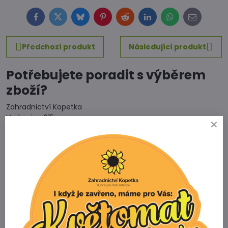
Facebook
Twitter
Bluesky
Pinterest
Reddit
LinkedIn
WhatsApp
E-
mail
Předchozí produkt
Následující produkt
Potřebujete poradit s výběrem
zboží?
Zahradnictví Kopetka
Vedrovice 315
671 75 Loděnice u Moravského Krumlova
Telefon
+420 731 103 985
Prodejna
+420 607 042 662
Email
info@zahradnictvikopetka.cz