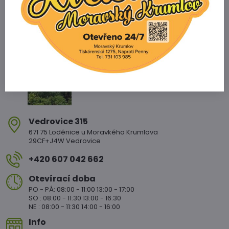
Zahradnictví Vedrovice
Vedrovice 315
671 75 Loděnice u Moravkého Krumlova
29CF+J4W Vedrovice
+420 607 042 662
Otevírací doba
PO - PÁ: 08:00 - 11:00 13:00 - 17:00
SO : 08:00 - 11:30 13:00 - 16:30
NE : 08:00 - 11:30 14:00 - 16:00
Info