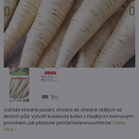
Odrůda středně pozdní, vhodná do středně těžkých až
lehčích půd. Vytváří kuželovitý kořen s hladkýcm krémovým
povrchem.Jak pěstovat petržel kořenovou:Petržel
Čtěte
více