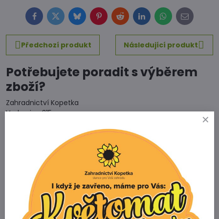
Facebook
Twitter
Bluesky
Pinterest
Reddit
LinkedIn
WhatsApp
E-
mail
Předchozí produkt
Následující produkt
Potřebujete poradit s výběrem
zboží?
Zahradnictví Kopetka
Vedrovice 315
671 75 Loděnice u Moravského Krumlova
Telefon
+420 731 103 985
Prodejna
+420 607 042 662
Email
info@zahradnictvikopetka.cz