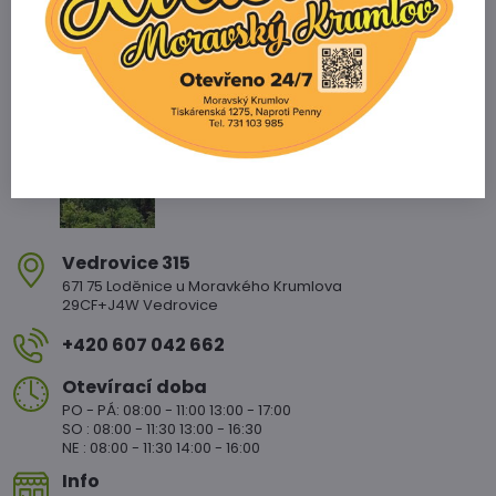
Zahradnictví Vedrovice
Vedrovice 315
671 75 Loděnice u Moravkého Krumlova
29CF+J4W Vedrovice
+420 607 042 662
Otevírací doba
PO - PÁ: 08:00 - 11:00 13:00 - 17:00
SO : 08:00 - 11:30 13:00 - 16:30
NE : 08:00 - 11:30 14:00 - 16:00
Info