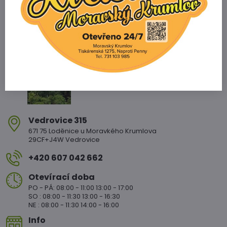
Zahradnictví Vedrovice
Vedrovice 315
671 75 Loděnice u Moravkého Krumlova
29CF+J4W Vedrovice
+420 607 042 662
Otevírací doba
PO - PÁ: 08:00 - 11:00 13:00 - 17:00
SO : 08:00 - 11:30 13:00 - 16:30
NE : 08:00 - 11:30 14:00 - 16:00
Info