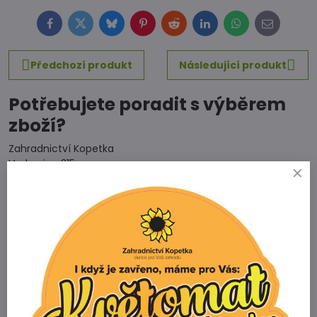
Facebook
Twitter
Bluesky
Pinterest
Reddit
LinkedIn
WhatsApp
E-
mail
Předchozí produkt
Následující produkt
Potřebujete poradit s výběrem
zboží?
Zahradnictví Kopetka
Vedrovice 315
671 75 Loděnice u Moravského Krumlova
Telefon
+420 731 103 985
Prodejna
+420 607 042 662
Email
info@zahradnictvikopetka.cz