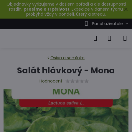
Objednávky vyřizujeme v došlém pořadí a dle dostupnosti
✕
rostlin,
prosíme o trpělivost
. Expedice v daném týdnu
probýhá vždy v pondělí, úterý a středu.
Panel uživatele
Osiva a semínka
Salát hlávkový - Mona
Hodnocení