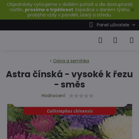
Objednávky vyřizujeme v došlém pořadí a dle dostupnosti
✕
rostlin,
prosíme o trpělivost
. Expedice v daném týdnu
probýhá vždy v pondělí, úterý a středu.
Panel uživatele
Osiva a semínka
Astra čínská - vysoké k řezu
- směs
Hodnocení