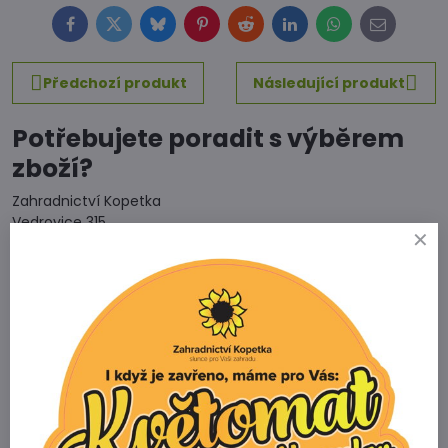
Facebook
Twitter
Bluesky
Pinterest
Reddit
LinkedIn
WhatsApp
E-
mail
Předchozí produkt
Následující produkt
Potřebujete poradit s výběrem
zboží?
Zahradnictví Kopetka
Vedrovice 315
671 75 Loděnice u Moravského Krumlova
Telefon
+420 731 103 985
Prodejna
+420 607 042 662
Email
info@zahradnictvikopetka.cz