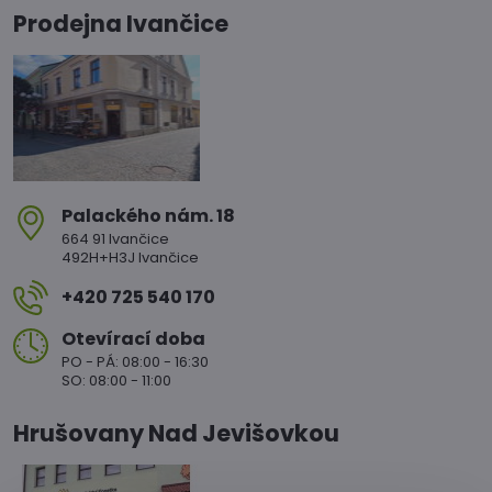
Prodejna Ivančice
Palackého nám​. 18
664 91 Ivančice
492H+H3J Ivančice
+420 725 540 170
Otevírací doba
PO - PÁ: 08:00 - 16:30
SO: 08:00 - 11:00
Hrušovany Nad Jevišovkou