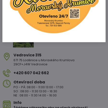
Zahradnictví Vedrovice
Vedrovice 315
671 75 Loděnice u Moravkého Krumlova
29CF+J4W Vedrovice
+420 607 042 662
Otevírací doba
PO - PÁ: 08:00 - 11:00 13:00 - 17:00
SO : 08:00 - 11:30 13:00 - 16:30
NE : 08:00 - 11:30 14:00 - 16:00
Info
Žádáme zákazníky aby za všech okolností