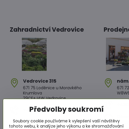
Zahradnictví Vedrovice
Prodejn
Vedrovice 315
nám​
671 75 Loděnice u Moravkého
671 72
Krumlova
W8W6+
29CF+J4W Vedrovice
+420 
Předvolby soukromí
+420 607 042 662
Otev
Soubory cookie používáme k vylepšení vaší návštěvy
Otevírací doba
PO - Č
tohoto webu, k analýze jeho výkonu a ke shromažďování
PO - PÁ: 08:00 - 11:00 13:00 - 17:00
PÁ: 08