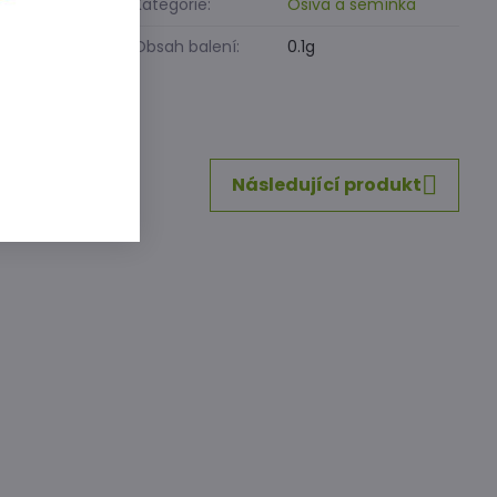
Kategorie:
Osiva a semínka
ícím období
teras a zdí.
Obsah balení:
0.1g
inkedIn
WhatsApp
E-
mail
Následující produkt