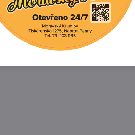
elé léto i na podzim. Po mírné zimě vegetují i v následuj
ovat jako trvalka. Používá se k prorůstání altánů, pergol 
Facebook
Twitter
Bluesky
Pinterest
Reddit
L
í produkt