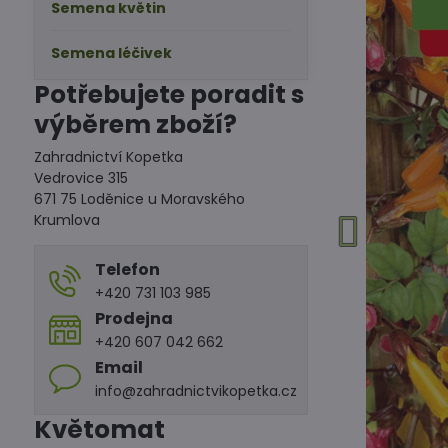
Semena květin
Semena léčivek
Potřebujete poradit s
výběrem zboží?
Zahradnictví Kopetka
Vedrovice 315
671 75 Loděnice u Moravského
Krumlova
Telefon
+420 731 103 985
Prodejna
+420 607 042 662
Email
info@zahradnictvikopetka.cz
Květomat