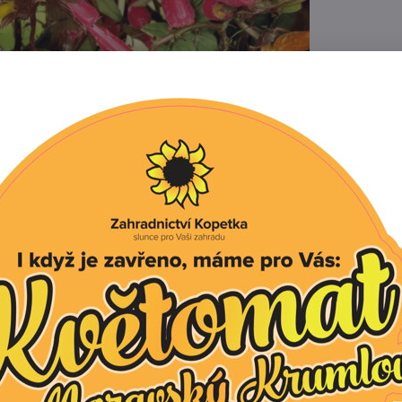
Popis
Recenze
0
ostoucí popínavá ozdobná rostlina, která vytváří trubkov
nžovo-červené květy. Pěstuje se jako letnička, kdy při b