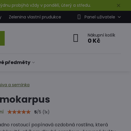
✕
ýdnu probýhá vždy v pondělí, úterý a středu.
y
Zelenina vlastní prudukce
Panel uživatele
Nákupní košík
0 Kč
vé předměty
siva a semínka
emokarpus
ní
5
/
5
(
1
x)
adno rostoucí popínavá ozdobná rostlina, která