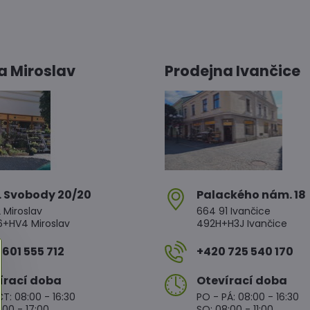
a Miroslav
Prodejna Ivančice
. Svobody 20/20
Palackého nám​. 18
 Miroslav
664 91 Ivančice
HV4 Miroslav
492H+H3J Ivančice
601 555 712
+420 725 540 170
írací doba
Otevírací doba
T: 08:00 - 16:30
PO - PÁ: 08:00 - 16:30
:00 - 17:00
SO: 08:00 - 11:00