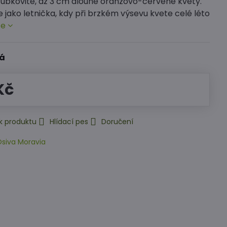
trubkovité, až 3 cm dlouhé oranžovo-červené květy.
e jako letnička, kdy při brzkém výsevu kvete celé léto
ce
á
Kč
k produktu
Hlídací pes
Doručení
siva Moravia