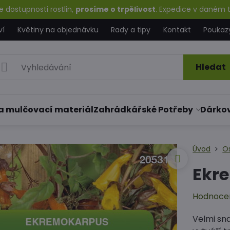
 dostupnosti rostlin,
prosíme o trpělivost
. Expedice v daném t
ví
Květiny na objednávku
Rady a tipy
Kontakt
Poukaz
Hledat
a mulčovací materiál
Zahrádkářské Potřeby
Dárko
Úvod
O
Ekr
Hodnoce
Velmi sn