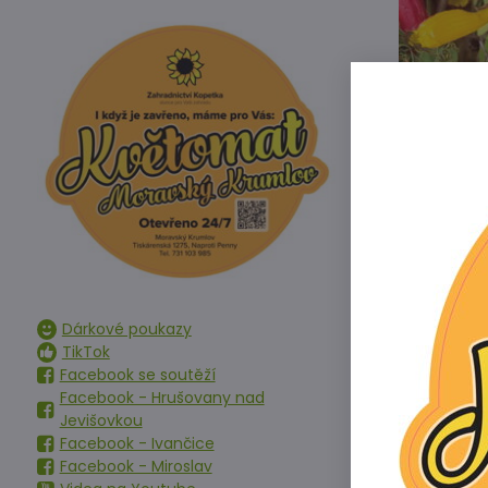
Dárkové poukazy
TikTok
Facebook se soutěží
Facebook - Hrušovany nad
Jevišovkou
Facebook - Ivančice
Velmi snadno r
Facebook - Miroslav
cm dlouhé ora