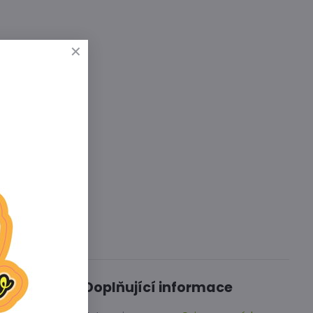
Diskuse
0
Doplňující informace
ité, až 3
rzkém