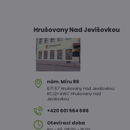
Hrušovany Nad Jevišovkou
nám​. Míru 86
671 67 Hrušovany nad Jevišovkou
RCJ2+4WC Hrušovany nad
Jevišovkou
+420 601 564 686
Otevírací doba
PO - PÁ: 08:00 - 16:00