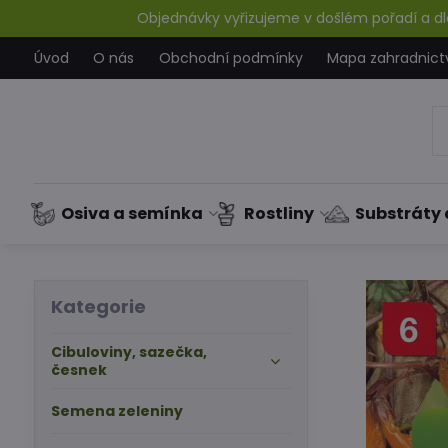
Objednávky vyřizujeme v došlém pořadí a dle
Úvod
O nás
Obchodní podmínky
Mapa zahradnict
Osiva a semínka
Rostliny
Substráty 
Kategorie
Cibuloviny, sazečka,
česnek
Semena zeleniny