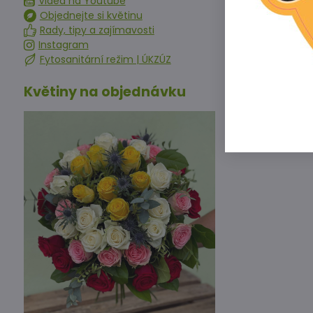
Videa na Youtube
výsevu kvete c
Objednejte si květinu
a může se pěst
Rady, tipy a zajímavosti
Instagram
Fytosanitární režim | ÚKZÚZ
Květiny na objednávku
Předchoz