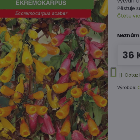
vytváří 
Pěstuje s
Čtěte ví
Neznám
36 
Dotaz 
Výrobce:
O