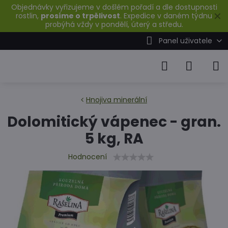
Objednávky vyřizujeme v došlém pořadí a dle dostupnosti
✕
rostlin,
prosíme o trpělivost
. Expedice v daném týdnu
probýhá vždy v pondělí, úterý a středu.
Panel uživatele
Hnojiva minerální
Dolomitický vápenec - gran.
5 kg, RA
Hodnocení