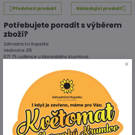
Předchozí produkt
Následující produkt
Potřebujete poradit s výběrem
zboží?
Zahradnictví Kopetka
Vedrovice 315
671 75 Loděnice u Moravského Krumlova
Telefon
+420 731 103 985
Prodejna
+420 607 042 662
Email
info@zahradnictvikopetka.cz
Zahradnictví Vedrovice