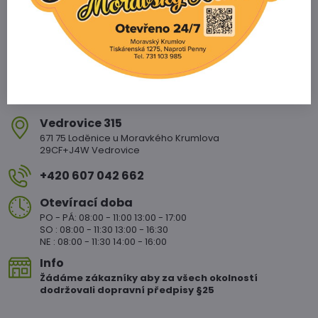
Vedrovice 315
671 75 Loděnice u Moravkého Krumlova
29CF+J4W Vedrovice
+420 607 042 662
Otevírací doba
PO - PÁ: 08:00 - 11:00 13:00 - 17:00
SO : 08:00 - 11:30 13:00 - 16:30
NE : 08:00 - 11:30 14:00 - 16:00
Info
Žádáme zákazníky aby za všech okolností
dodržovali dopravní předpisy §25