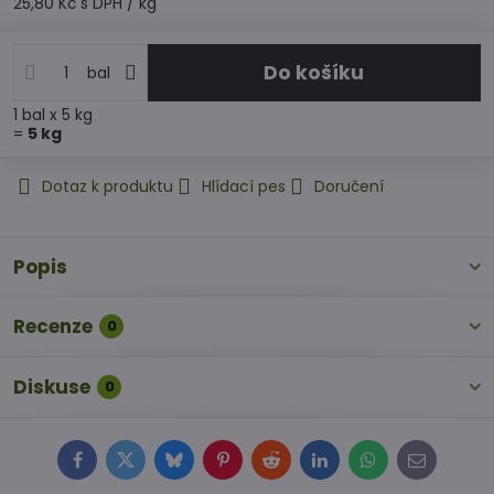
25,80 Kč
s DPH
/ kg
Do košíku
bal
1
bal
x 5 kg
=
5
kg
Dotaz k produktu
Hlídací pes
Doručení
Popis
Recenze
0
Diskuse
0
Facebook
Twitter
Bluesky
Pinterest
Reddit
LinkedIn
WhatsApp
E-
mail