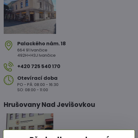
Palackého nám​. 18
664 91 Ivančice
492H+H3J Ivančice
+420 725 540 170
Otevírací doba
PO - PÁ: 08:00 - 16:30
SO: 08:00 - 11:00
Hrušovany Nad Jevišovkou