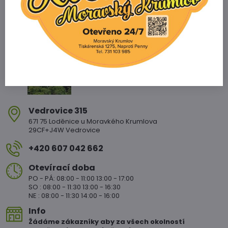
Zahradnictví Vedrovice
Vedrovice 315
671 75 Loděnice u Moravkého Krumlova
29CF+J4W Vedrovice
+420 607 042 662
Otevírací doba
PO - PÁ: 08:00 - 11:00 13:00 - 17:00
SO : 08:00 - 11:30 13:00 - 16:30
NE : 08:00 - 11:30 14:00 - 16:00
Info
Žádáme zákazníky aby za všech okolností