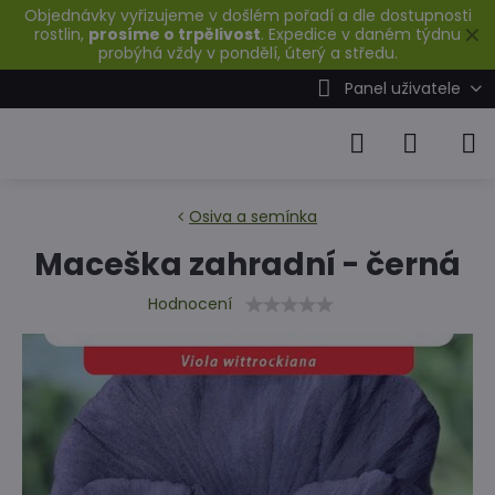
Objednávky vyřizujeme v došlém pořadí a dle dostupnosti
✕
rostlin,
prosíme o trpělivost
. Expedice v daném týdnu
probýhá vždy v pondělí, úterý a středu.
Panel uživatele
Osiva a semínka
Maceška zahradní - černá
Hodnocení