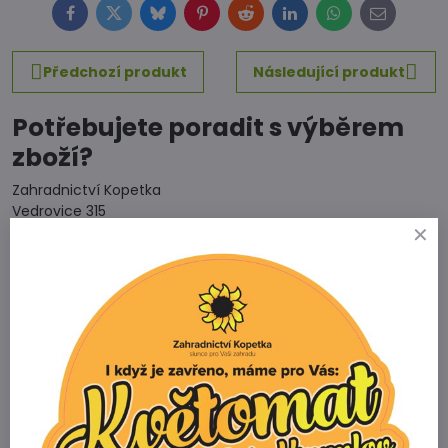
Facebook
Twitter
Bluesky
Pinterest
Reddit
LinkedIn
WhatsApp
E-
mail
Předchozí produkt
Následující produkt
Potřebujete poradit s výběrem
zboží?
Zahradnictví Kopetka
Vedrovice 315
671 75 Loděnice u Moravského Krumlova
Telefon
+420 731 103 985
Prodejna
+420 607 042 662
Email
info@zahradnictvikopetka.cz