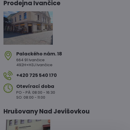
Prodejna Ivančice
Palackého nám​. 18
664 91 Ivančice
492H+H3J Ivančice
+420 725 540 170
Otevírací doba
PO - PÁ: 08:00 - 16:30
SO: 08:00 - 11:00
Hrušovany Nad Jevišovkou