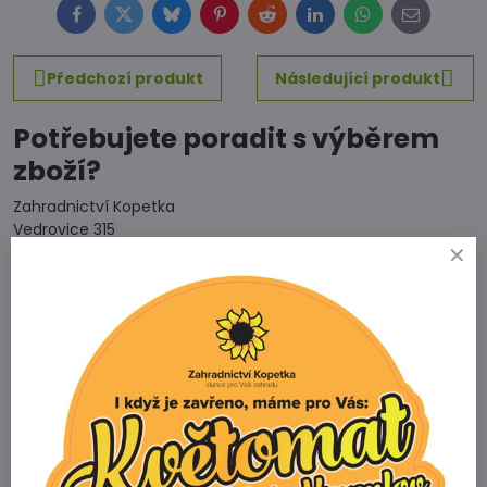
Facebook
Twitter
Bluesky
Pinterest
Reddit
LinkedIn
WhatsApp
E-
mail
Předchozí produkt
Následující produkt
Potřebujete poradit s výběrem
zboží?
Zahradnictví Kopetka
Vedrovice 315
671 75 Loděnice u Moravského Krumlova
Telefon
+420 731 103 985
Prodejna
+420 607 042 662
Email
info@zahradnictvikopetka.cz