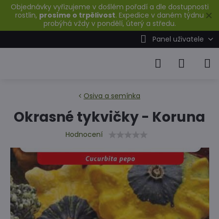
Objednávky vyřizujeme v došlém pořadí a dle dostupnosti
✕
rostlin,
prosíme o trpělivost
. Expedice v daném týdnu
probýhá vždy v pondělí, úterý a středu.
Panel uživatele
Osiva a semínka
Okrasné tykvičky - Koruna
Hodnocení