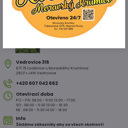
Zahradnictví Vedrovice
Vedrovice 315
671 75 Loděnice u Moravkého Krumlova
29CF+J4W Vedrovice
+420 607 042 662
Otevírací doba
PO - PÁ: 08:00 - 11:00 13:00 - 17:00
SO : 08:00 - 11:30 13:00 - 16:30
NE : 08:00 - 11:30 14:00 - 16:00
Info
Žádáme zákazníky aby za všech okolností