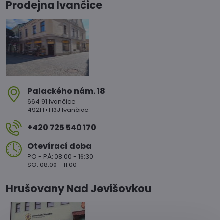
Prodejna Ivančice
Palackého nám​. 18
664 91 Ivančice
492H+H3J Ivančice
+420 725 540 170
Otevírací doba
PO - PÁ: 08:00 - 16:30
SO: 08:00 - 11:00
Hrušovany Nad Jevišovkou