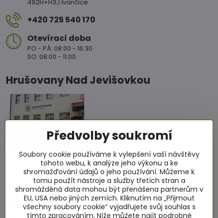
492H+H3J Ivančice
+420 725 540 170
Otevírací doba
PO - PÁ: 08:00 - 16:30
SO: 08:00 - 11:00
Hrušovany Nad Jevišovkou
Předvolby soukromí
Soubory cookie používáme k vylepšení vaší návštěvy
tohoto webu, k analýze jeho výkonu a ke
nám​. Míru 86
shromažďování údajů o jeho používání. Můžeme k
671 67 Hrušovany nad Jevišovkou
tomu použít nástroje a služby třetích stran a
RCJ2+4WC Hrušovany nad Jevišovkou
shromážděná data mohou být přenášena partnerům v
EU, USA nebo jiných zemích. Kliknutím na „Přijmout
+420 601 564 686
všechny soubory cookie“ vyjadřujete svůj souhlas s
tímto zpracováním. Níže můžete najít podrobné