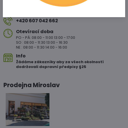
671 75 Loděnice u Moravkého Krumlova
29CF+J4W Vedrovice
+420 607 042 662
Otevírací doba
PO - PÁ: 08:00 - 11:00 13:00 - 17:00
SO : 08:00 - 11:30 13:00 - 16:30
NE : 08:00 - 11:30 14:00 - 16:00
Info
Žádáme zákazníky aby za všech okolností
dodržovali dopravní předpisy §25
Prodejna Miroslav