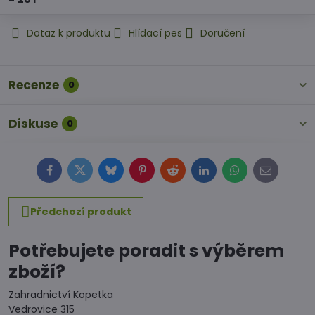
Dotaz k produktu
Hlídací pes
Doručení
Recenze
0
Diskuse
0
Facebook
Twitter
Bluesky
Pinterest
Reddit
LinkedIn
WhatsApp
E-
mail
Předchozí produkt
Potřebujete poradit s výběrem
zboží?
Zahradnictví Kopetka
Vedrovice 315