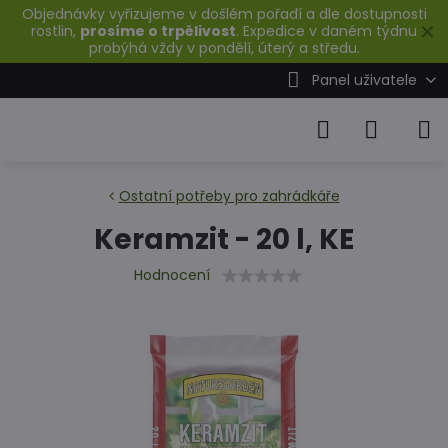
Objednávky vyřizujeme v došlém pořadí a dle dostupnosti
✕
rostlin,
prosíme o trpělivost
. Expedice v daném týdnu
probýhá vždy v pondělí, úterý a středu.
Panel uživatele
Ostatní potřeby pro zahrádkáře
Keramzit - 20 l, KE
Hodnocení