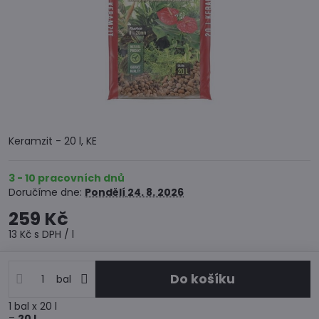
Keramzit - 20 l, KE
3 - 10 pracovních dnů
Doručíme dne:
Pondělí
24. 8. 2026
259 Kč
13 Kč
s DPH
/ l
Do košíku
bal
1
bal
x 20 l
=
20
l