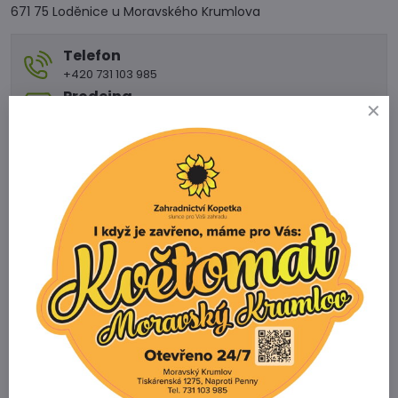
671 75 Loděnice u Moravského Krumlova
Telefon
+420 731 103 985
Prodejna
+420 607 042 662
Email
info@zahradnictvikopetka.cz
Zahradnictví Vedrovice
Vedrovice 315